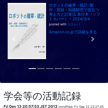
ロボットの確率・統計: 製
作・競技・知能研究で役立つ
考え方と計算法 単行本（ソフ
トカバー） – 2024/3/4
posted with
カエレバ
Amazon.co.jpで詳細を見る
Previous
Next
学会等の活動記録
Fri Dec 13 20:57:53 JST 2013
(modified: Fri Sep 22 23:27:45