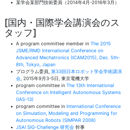
某学会某部門技術委員（2014年4月-2016年3月）
国内・国際学会講演会のス
タッフ
A program committee member in
The 2015
JSME/RMD International Conference on
Advanced Mechatronics (ICAM2015), Dec. 5th-
8th, Tokyo, Japan
プログラム委員,
第33回日本ロボット学会学術講演
会
, 2015年9月3-5日, 東京電機大学
program committee in
The 13th International
Conference on Intelligent Autonomous Systems
(IAS-13)
program committee in
International Conference
on Simulation, Modeling and Programming for
Autonomous Robots (SIMPAR 2008)
JSAI SIG-Challenge 研究会
幹事