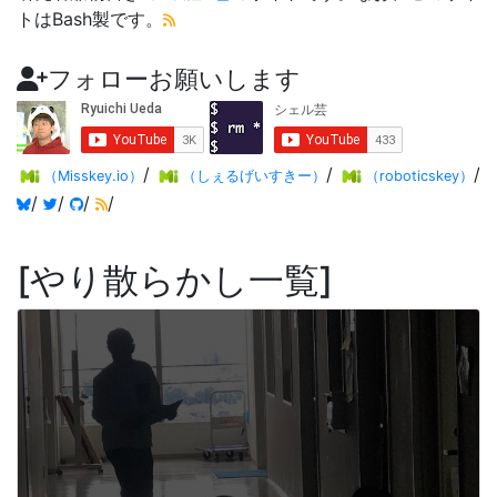
トはBash製です。
フォローお願いします
/
/
/
（Misskey.io）
（しぇるげいすきー）
（roboticskey）
/
/
/
/
やり散らかし一覧