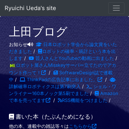
Ryuichi Ueda's site
上田ブログ
お知らせ
日本ロボット学会から論文賞をいた
だきました
/
ロボットの確率・統計という本を出
します
/
芸人さんとYouTubeの動画に出ました
/
ロボット屋さんMisskeyサーバー立てたのでアカ
ウント作って！
/
SoftwareDesign誌で連載
中
/
ThinkPadの広告記事に出ました。
/
詳解確率ロボティクスは第7刷突入
/
シェル・ワ
ンライナー160本ノック第5刷でました
/
Amazon
で本を売ってます
/
RSS機能をつけました
/
書いた本（たぶんためになる）
他の本、連載中の雑誌等々は
こちらから