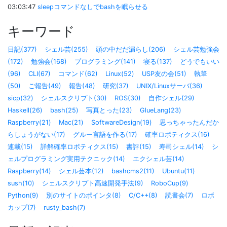
03:03:47
sleepコマンドなしでbashを眠らせる
キーワード
日記(377)
シェル芸(255)
頭の中だだ漏らし(206)
シェル芸勉強会
(172)
勉強会(168)
プログラミング(141)
寝る(137)
どうでもいい
(96)
CLI(67)
コマンド(62)
Linux(52)
USP友の会(51)
執筆
(50)
ご報告(49)
報告(48)
研究(37)
UNIX/Linuxサーバ(36)
sicp(32)
シェルスクリプト(30)
ROS(30)
自作シェル(29)
Haskell(26)
bash(25)
写真とった(23)
GlueLang(23)
Raspberry(21)
Mac(21)
SoftwareDesign(19)
思っちゃったんだか
らしょうがない(17)
グルー言語を作る(17)
確率ロボティクス(16)
連載(15)
詳解確率ロボティクス(15)
書評(15)
寿司シェル(14)
シ
ェルプログラミング実用テクニック(14)
エクシェル芸(14)
Raspberry(14)
シェル芸本(12)
bashcms2(11)
Ubuntu(11)
sush(10)
シェルスクリプト高速開発手法(9)
RoboCup(9)
Python(9)
別のサイトのポインタ(8)
C/C++(8)
読書会(7)
ロボ
カップ(7)
rusty_bash(7)