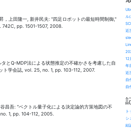
U
ルに
上田隆一, 新井民夫: "四足ロボットの最短時間制御,"
SC
C, pp. 1501-1507, 2008.
近況
sl
Li
20
1
ィルタとQ-MDP法による状態推定の不確かさを考慮した自
年目
ol. 25, no. 1, pp. 103-112, 2007.
近況
自
自作
, 神谷昌吾: "ベクトル量子化による決定論的方策地図の不
トッ
1, pp. 104-112, 2005.
シ
結