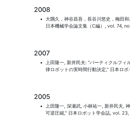
2008
大隅久，神谷昌吾，長谷川悠史，梅田和昇，
日本機械学会論文集（C編）, vol. 74, no. 742
2007
上田隆一, 新井民夫: "パーティクルフ
律ロボットの実時間行動決定," 日本ロボット学会誌, v
2005
上田隆一, 深瀬武, 小林祐一, 新井民夫
可逆圧縮," 日本ロボット学会誌, vol. 23, no. 