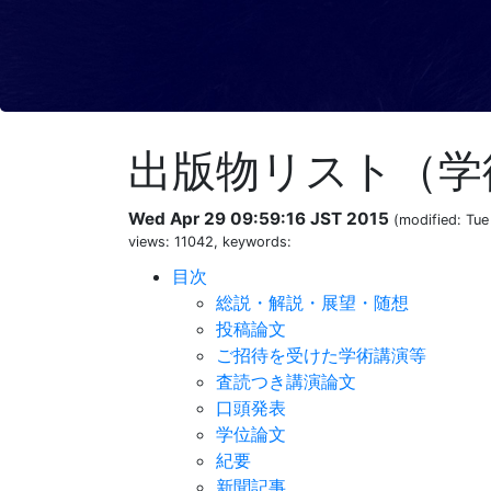
出版物リスト（学
Wed Apr 29 09:59:16 JST 2015
(modified: Tue
views: 11042, keywords:
目次
総説・解説・展望・随想
投稿論文
ご招待を受けた学術講演等
査読つき講演論文
口頭発表
学位論文
紀要
新聞記事