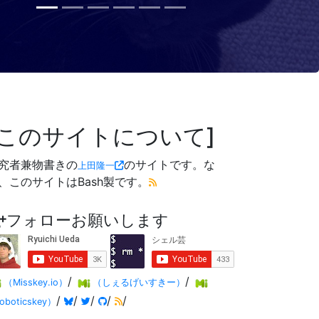
このサイトについて
究者兼物書きの
のサイトです。な
上田隆一
、このサイトはBash製です。
フォローお願いします
/
/
（Misskey.io）
（しぇるげいすきー）
/
/
/
/
/
oboticskey）