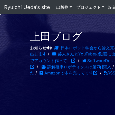
Ryuichi Ueda's site
出版物
プロジェクト
記
上田ブログ
お知らせ
日本ロボット学会から論文賞
出します
/
芸人さんとYouTubeの動画に
でアカウント作って！
/
SoftwareDe
/
詳解確率ロボティクスは第7刷突入
た
/
Amazonで本を売ってます
/
RS