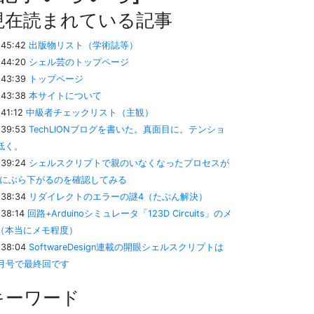
現在読まれている記事
:45:42
出版物リスト（学術誌等）
:44:20
シェル芸のトップページ
:43:39
トップページ
:43:38
本サイトについて
:41:12
中級者チェックリスト（主観）
:39:53
TechLIONブログを書いた。真面目に。テンショ
低く。
:39:24
シェルスクリプトで親のいなくなったプロセスが
nitにぶら下がるのを確認してみる
:38:34
リダイレクトのエラーの謎4（たぶん解決）
:38:14
回路+Arduinoシミュレータ「123D Circuits」のメ
（本当にメモ程度）
:38:04
SoftwareDesign連載の開眼シェルスクリプトは
2月号で最終回です
キーワード