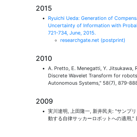
2015
Ryuichi Ueda: Generation of Compens
Uncertainty of Information with Probab
721-734, June, 2015.
researchgate.net (postprint)
2010
A. Pretto, E. Menegatti, Y. Jitsukawa, 
Discrete Wavelet Transform for robot
Autonomous Systems," 58(7), 879-888
2009
実川達明, 上田隆一, 新井民夫: "サン
動する自律サッカーロボットへの適用," 日本ロボット学