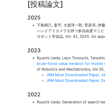
投稿論文
2025
下鳥晴己, 姜平, 大賀淳一郎, 菅原淳, 伊
ハンドアイカメラを持つ多自由度マニピ
ロボット学会誌, Vol. 42, 2025. (to appe
2023
Ryuichi Ueda, Leon Tonouchi, Tatsuhi
brute-force value iteration for mobil
of Robotics and Mechatronics, Vol.35,
JRM Most Downloaded Paper, Ja
JRM Most Downloaded Paper, D
2022
Ryuichi Ueda: Generation of search be