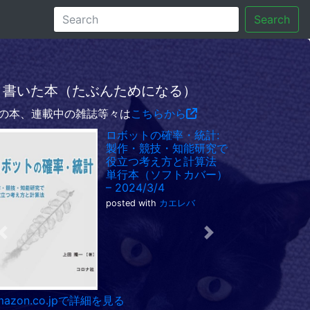
Search
書いた本（たぶんためになる）
の本、連載中の雑誌等々は
こちらから
ロボットの確率・統計:
製作・競技・知能研究で
役立つ考え方と計算法
単行本（ソフトカバー）
– 2024/3/4
posted with
カエレバ
Previous
Next
mazon.co.jpで詳細を見る