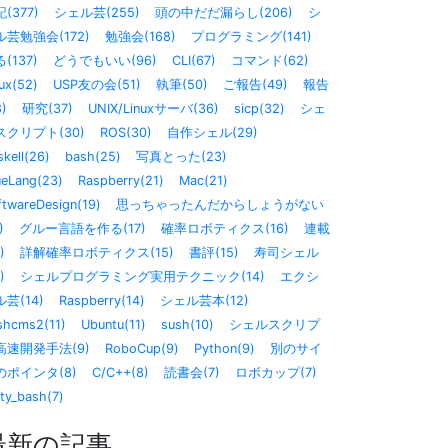
(377)
シェル芸(255)
頭の中だだ漏らし(206)
シ
ル芸勉強会(172)
勉強会(168)
プログラミング(141)
(137)
どうでもいい(96)
CLI(67)
コマンド(62)
ux(52)
USP友の会(51)
執筆(50)
ご報告(49)
報告
8)
研究(37)
UNIX/Linuxサーバ(36)
sicp(32)
シェ
スクリプト(30)
ROS(30)
自作シェル(29)
kell(26)
bash(25)
写真とった(23)
ueLang(23)
Raspberry(21)
Mac(21)
ftwareDesign(19)
思っちゃったんだからしょうがない
)
グルー言語を作る(17)
確率ロボティクス(16)
連載
)
詳解確率ロボティクス(15)
書評(15)
寿司シェル
)
シェルプログラミング実用テクニック(14)
エクシ
芸(14)
Raspberry(14)
シェル芸本(12)
shcms2(11)
Ubuntu(11)
sush(10)
シェルスクリプ
高速開発手法(9)
RoboCup(9)
Python(9)
別のサイ
のポインタ(8)
C/C++(8)
読書会(7)
ロボカップ(7)
sty_bash(7)
最新の記事