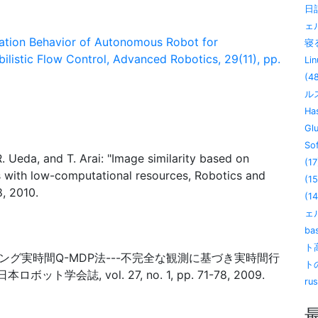
日記
ェ
ation Behavior of Autonomous Robot for
寝る
ilistic Flow Control, Advanced Robotics, 29(11), pp.
Lin
(4
ル
Has
Gl
So
R. Ueda, and T. Arai: "Image similarity based on
(17
s with low-computational resources, Robotics and
(15
, 2010.
(14
ェル
ba
ト
プリング実時間Q-MDP法---不完全な観測に基づき実時間行
ト
会誌, vol. 27, no. 1, pp. 71-78, 2009.
ru