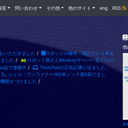
録室
問い合わせ
その他
他のサイト
eng
RSS
他
をいただきました
/
ロボットの確率・統計という本を
出ました
/
ロボット屋さんMisskeyサーバー立てたの
sign誌で連載中
/
ThinkPadの広告記事に出ました。
/
シェル・ワンライナー160本ノック第5刷でまし
S機能をつけました
/
A