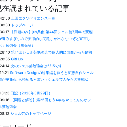
現在読まれている記事
:42:56
上田エクソペリエンス一覧
:38:30
トップページ
:30:17
【問題のみ】jus共催 第44回シェル芸7周年で変態
が進みすぎなので実用的な問題しか出さないぞと宣言し
おく勉強会（無保証）
:28:40
第14回シェル芸勉強会で個人的に面白かった解答
:28:35
GitHub
:24:14
次のシェル芸勉強会は6/15です
:19:21
Software Designの総集編を買うと変態自作シェル
載が第1回から読めるっぽい（シェル芸人からの挑戦状
）
:18:23
日記（2020年3月29日）
:09:16
【問題と解答】第25回もう4年もやってんのかシ
ル芸勉強会
:08:12
シェル芸のトップページ