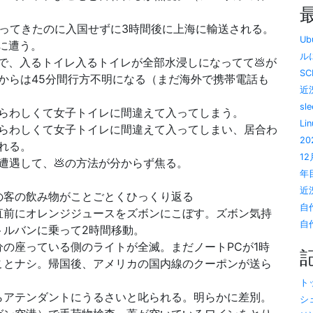
戻ってきたのに入国せずに3時間後に上海に輸送される。
U
に遭う。
ルに
ーで、入るトイレ入るトイレが全部水浸しになってて💩が
SC
者からは45分間行方不明になる（まだ海外で携帯電話も
近況
sl
らわしくて女子トイレに間違えて入ってしまう。
Li
らわしくて女子トイレに間違えて入ってしまい、居合わ
20
れる。
1
遭遇して、💩の方法が分からず焦る。
年目
近況
の客の飲み物がことごとくひっくり返る
自
直前にオレンジジュースをズボンにこぼす。ズボン気持
自作
トルバンに乗って2時間移動。
の座っている側のライトが全滅。まだノートPCが1時
ことナシ。帰国後、アメリカの国内線のクーポンが送ら
トッ
らアテンダントにうるさいと叱られる。明らかに差別。
シ