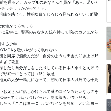
の前を通ると、カップルのみなさん全員が「あら、若いカ
をチラチラうかがってくる。
う視線を感じる。性的な目でじろじろ見られるという経験
の女性がうろちょろ
外に見学に。警察のみなさん銃を持って1階のカフェから
射する少年
YMCAを歌いやがって眠れない
団と同席で酒飲んだが、自分のような田舎の叩き上げ野
すぎて殺意
探したり自分探しをしたりしている日本人軍団と同席で
げ野武士にとっては（略）殺意
地元の人が千鳥足になって、初めて日本人以外でも千鳥
いお兄さんに話しかけられて謎のコインみたいなものを
ぷ売ってくれただけだった。制服着ろ。怖いだろ。
したら「ここはヨーロッパだワインを飲め」と北部ヨー