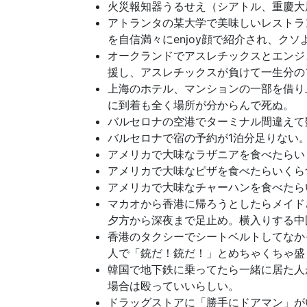
火災報知器うるせえ（シアトル、重慶大
アトランタの某大学で美味しいレストラ
を自信満々にenjoy顔で紹介され、クソ
オークランドでアスレチックスとエンジ
援し、アスレチックスが負けて一生分の
上海のホテル、マンションの一部を借り
に到着も全く場所が分からんで死ぬ。
バルセロナの空港でターミナル間違えて
バルセロナで宿の予約が1泊分足りない
アメリカで大味なラザニアを食べたらい
アメリカで大味なピザを食べたらいくら
アメリカで大味なチャーハンを食べたら
マカオから香港に帰ろうとしたらメイド
夕方から深夜まで足止め。横入りする中
香港のタクシーでシートベルトしてなか
人で「銃だ！銃だ！」とめちゃくちゃ盛
韓国で地下鉄に乗ってたら一緒に居た人
場合は殴っていいらしい。
ドラッグストアに「勝手にドアマン」が