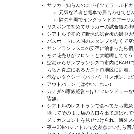
サッカー知らんのにドイツでワールドカ
元気な若者と電車で居合わせてど
隣の車両でイングランドのフーリ
リスボンで初めてサッカーの試合後の街
シアトルで初めて野球の試合後の街中大
パスポートに入国のスタンプがなくて空
サンフランシスコの安宿に泊まったら宿
その花売りがフロントと大喧嘩しててう
空港からサンフランシスコ市内にBAR
ら宿と真逆にあるカストロ地区に到着。
危ないタクシー（パドバ、リスボン、北
アウトバーン（はやいこわい）
カナダの家族経営っぽいフレンドリーな
皆無。
シアトルのレストランで食べてたら救急
場してそのまま店の入口を出て運ばれて
メリカンコントを見せつけられ、海外ス
夜中2時のシアトルで交差点にいたら四