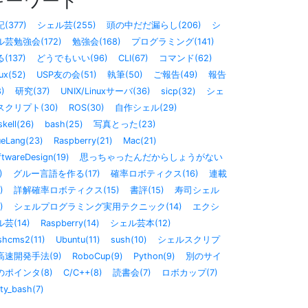
キーワード
(377)
シェル芸(255)
頭の中だだ漏らし(206)
シ
ル芸勉強会(172)
勉強会(168)
プログラミング(141)
(137)
どうでもいい(96)
CLI(67)
コマンド(62)
ux(52)
USP友の会(51)
執筆(50)
ご報告(49)
報告
8)
研究(37)
UNIX/Linuxサーバ(36)
sicp(32)
シェ
スクリプト(30)
ROS(30)
自作シェル(29)
kell(26)
bash(25)
写真とった(23)
ueLang(23)
Raspberry(21)
Mac(21)
ftwareDesign(19)
思っちゃったんだからしょうがない
)
グルー言語を作る(17)
確率ロボティクス(16)
連載
)
詳解確率ロボティクス(15)
書評(15)
寿司シェル
)
シェルプログラミング実用テクニック(14)
エクシ
芸(14)
Raspberry(14)
シェル芸本(12)
shcms2(11)
Ubuntu(11)
sush(10)
シェルスクリプ
高速開発手法(9)
RoboCup(9)
Python(9)
別のサイ
のポインタ(8)
C/C++(8)
読書会(7)
ロボカップ(7)
sty_bash(7)