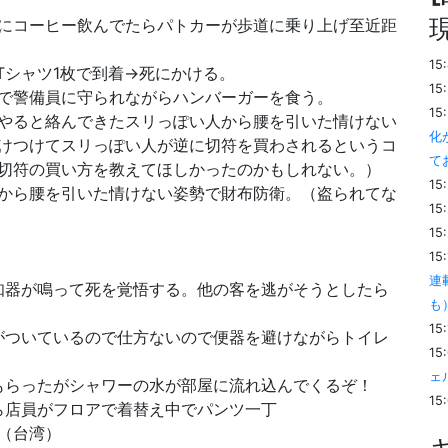
にコーヒー飲んでたらパトカーが歩道に乗り上げ至近距
15
Tシャツ1枚で到着→死にかける。
15
で警備員に守られながらハンバーガーを食う。
15
やると絡んできたスリっぽい人から腰を引いた情けない
化
けつけてスリっぽい人が逆に切符を買わされるというコ
て
切符の買い方を教えてほしかったのかもしれない。）
15
から腰を引いた情けない姿勢で財布防衛。（盗られてな
15
15
15
連
知器が鳴って死を覚悟する。他の客を逃がそうとしたら
も
15
がついているので仕方ないので便器を避けながらトイレ
15
ェ
もらったがシャワーの水が部屋に流れ込んでくるぞ！
15
ら店員がフロアで着替え中でパンツ一丁
（台湾）