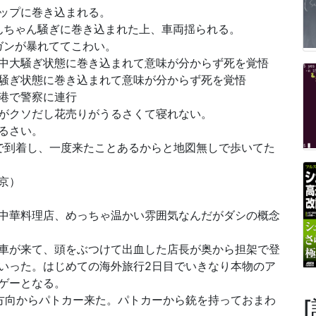
ップに巻き込まれる。
んちゃん騒ぎに巻き込まれた上、車両揺られる。
ガンが暴れててこわい。
中大騒ぎ状態に巻き込まれて意味が分からず死を覚悟
騒ぎ状態に巻き込まれて意味が分からず死を覚悟
港で警察に連行
がクソだし花売りがうるさくて寝れない。
るさい。
Tで到着し、一度来たことあるからと地図無しで歩いてた
京）
中華料理店、めっちゃ温かい雰囲気なんだがダシの概念
車が来て、頭をぶつけて出血した店長が奥から担架で登
いった。はじめての海外旅行2日目でいきなり本物のア
ゲーとなる。
方向からパトカー来た。パトカーから銃を持っておまわ