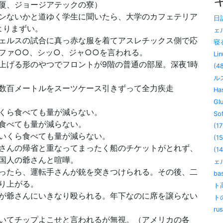
厦、ジョージアテックの寮）
ンないかと道ゆく学生に聞いたら、大学のカフェテリア
日記
よりまずい。
ェ
ェルスの試合に真っ赤な服を着てアスレチックス側で応
寝る
ファ○○、シッ○、ジャ○○を言われる。
Lin
上げる形のやつでフロントが9階の普通の部屋。深夜1時
(4
ル
数百メートルをスーツケース引きずって全力疾走
Has
。
Gl
くら食べても量が減らない。
So
食べても量が減らない。
(17
いくら食べても量が減らない。
(15
さんの帰省と重なってまったく船のチケットがとれず、
(14
国人の爺さんと喧嘩。
ェル
ったら、運転手さんが銃を突きつけられる。その後、二
ba
り上がる。
ト
が爺さんにいきなり殴られる。年下なのに席を譲らない
ト
ru
いてチップよこせと言われるが無視。（アメリカの各