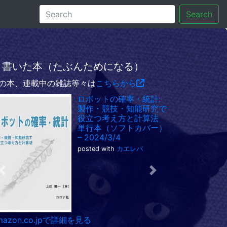
Search
書いた本（たぶんためになる）
の本、連載中の雑誌等々は
こちらから
ロボットの確率・統計:
製作・競技・知能研究で
役立つ考え方と計算法
単行本（ソフトカバー）
– 2024/3/4
posted with
カエレバ
Previous
Next
mazon.co.jpで詳細を見る