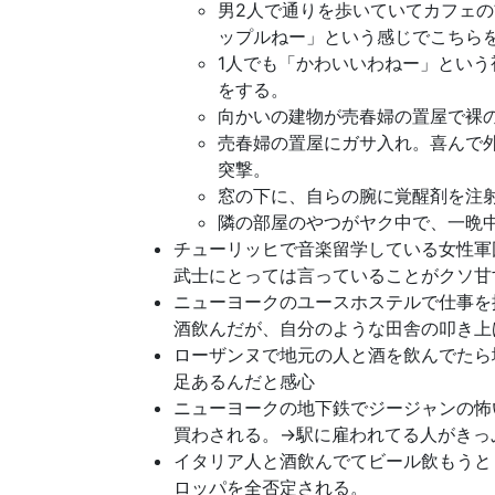
男2人で通りを歩いていてカフェ
ップルねー」という感じでこちら
1人でも「かわいいわねー」とい
をする。
向かいの建物が売春婦の置屋で裸
売春婦の置屋にガサ入れ。喜んで
突撃。
窓の下に、自らの腕に覚醒剤を注
隣の部屋のやつがヤク中で、一晩中
チューリッヒで音楽留学している女性軍
武士にとっては言っていることがクソ甘
ニューヨークのユースホステルで仕事を
酒飲んだが、自分のような田舎の叩き上
ローザンヌで地元の人と酒を飲んでたら
足あるんだと感心
ニューヨークの地下鉄でジージャンの怖
買わされる。→駅に雇われてる人がきっ
イタリア人と酒飲んでてビール飲もうと
ロッパを全否定される。