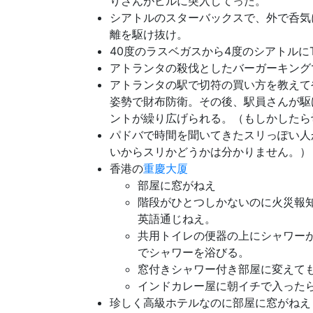
りさんがビルに突入してった。
シアトルのスターバックスで、外で呑気
離を駆け抜け。
40度のラスベガスから4度のシアトルに
アトランタの殺伐としたバーガーキング
アトランタの駅で切符の買い方を教えて
姿勢で財布防衛。その後、駅員さんが駆
ントが繰り広げられる。（もしかしたら
パドバで時間を聞いてきたスリっぽい人
いからスリかどうかは分かりません。）
香港の
重慶大厦
部屋に窓がねえ
階段がひとつしかないのに火災報
英語通じねえ。
共用トイレの便器の上にシャワー
でシャワーを浴びる。
窓付きシャワー付き部屋に変えて
インドカレー屋に朝イチで入った
珍しく高級ホテルなのに部屋に窓がねえ