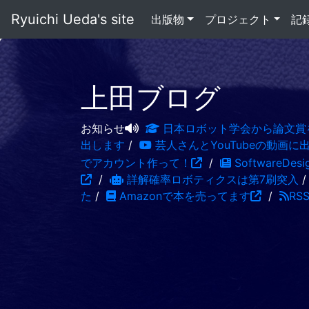
Ryuichi Ueda's site
出版物
プロジェクト
記
上田ブログ
お知らせ
日本ロボット学会から論文賞
出します
/
芸人さんとYouTubeの動画に
でアカウント作って！
/
SoftwareDe
/
詳解確率ロボティクスは第7刷突入
た
/
Amazonで本を売ってます
/
RS