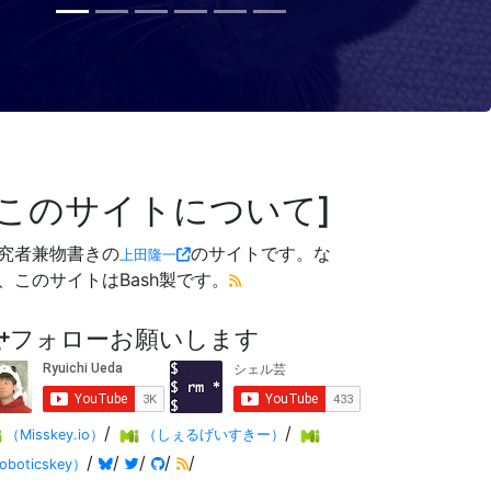
このサイトについて
究者兼物書きの
のサイトです。な
上田隆一
、このサイトはBash製です。
フォローお願いします
/
/
（Misskey.io）
（しぇるげいすきー）
/
/
/
/
/
oboticskey）