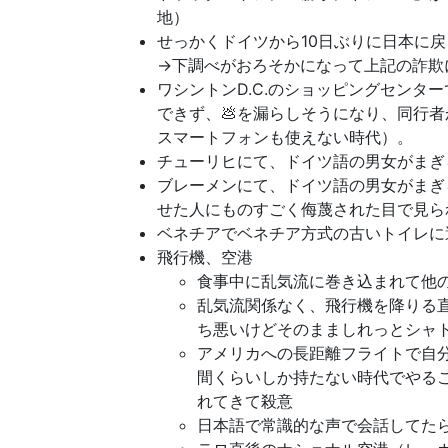
地）
せっかくドイツから10日ぶりに日本に
→下調べがおろそかになって上記の詐欺
ワシントンD.C.のショッピングセンタ
できず、💩を漏らしそうになり、同行
スマートフォンも使えない時代）。
チューリヒにて、ドイツ語の男女がまぎ
ブレーメンにて、ドイツ語の男女がまぎ
せた人にものすごく侮蔑された目で見ら
ベネチアでベネチア方式の古いトイレに
飛行機、空港
食事中に乱気流に巻き込まれて他
乱気流関係なく、飛行機を降りる
ち悪いけどそのまましれっとシャ
アメリカへの長距離フライトで自分
間くらいしか持たない時代でやる
れてきて殺意
日本語で常識的な声で会話してた