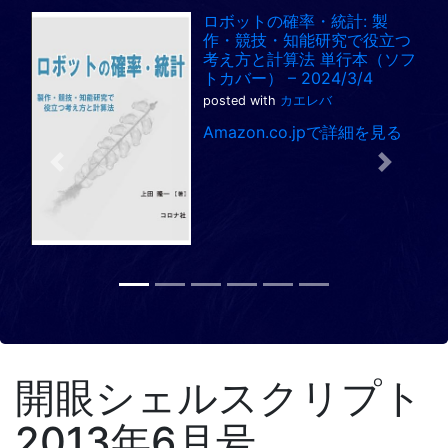
ロボットの確率・統計: 製
作・競技・知能研究で役立つ
考え方と計算法 単行本（ソフ
トカバー） – 2024/3/4
posted with
カエレバ
Amazon.co.jpで詳細を見る
Previous
Next
開眼シェルスクリプト
2013年6月号