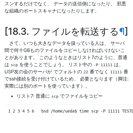
スンするだけでなく、 データの送信側になったり、 邪悪
な組織のポートスキャナになったりします。
18.3. ファイルを転送する
¶
さて、いつも大きなデータを扱っている人は、 サーバ
間で何十GBものファイルをコピーしなければいけないこ
とがあります。 このようなときはリスト7のように、普通
は
を使うことでしょう。 リスト中の
は、
scp
-P
11111
USP友の会のサーバが でフォルトの
番でなく
番
22
11111
でssh接続を受け付けているため、 必要となります（脚注:
実際には別のポートを使っています）。
リスト7: 普通に
でファイルをコピー
scp
1 2 3 4 5 6
bsd /home/ueda
$ 
time 
scp -P 11111 TEST