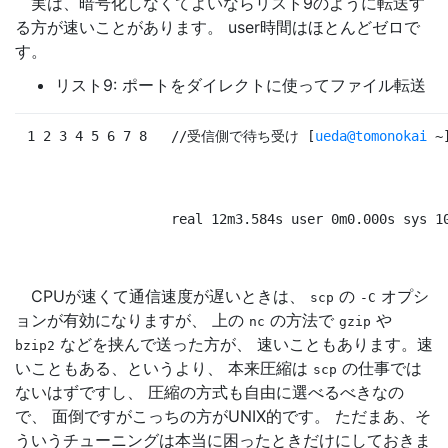
実は、暗号化しなくてよいならリスト9のように転送す
る方が速いことがあります。 user時間はほとんどゼロで
す。
リスト9: ポートをダイレクトに使ってファイル転送
1 2 3 4 5 6 7 8
//受信側で待ち受け 
[
ueda@tomonokai
 ~
real 12m3.584s user 0m0.000s sys 1
CPUが速くて通信速度が遅いときは、
の
オプシ
scp
-C
ョンが有効になりますが、 上の
の方法で
や
nc
gzip
などを挟んで送った方が、 速いこともあります。速
bzip2
いこともある、というより、 本来圧縮は
の仕事では
scp
ないはずですし、 圧縮の方式も自由に選べるべきなの
で、 面倒ですがこっちの方がUNIX的です。 ただまあ、そ
ういうチューニングは本当に困ったときだけにしておきま