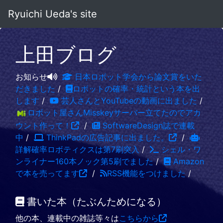
Ryuichi Ueda's site
上田ブログ
お知らせ
日本ロボット学会から論文賞をいた
だきました
/
ロボットの確率・統計という本を出
します
/
芸人さんとYouTubeの動画に出ました
/
ロボット屋さんMisskeyサーバー立てたのでアカ
ウント作って！
/
SoftwareDesign誌で連載
中
/
ThinkPadの広告記事に出ました。
/
詳解確率ロボティクスは第7刷突入
/
シェル・ワ
ンライナー160本ノック第5刷でました
/
Amazon
で本を売ってます
/
RSS機能をつけました
/
書いた本（たぶんためになる）
他の本、連載中の雑誌等々は
こちらから