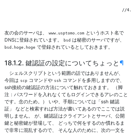
//4
友の会のサーバは、
というホスト名で
www.usptomo.com
DNSに登録されています。
は秘密のサーバですが、
bsd
で登録されているとしておきます。
bsd.hoge.hoge
18.1.2. 鍵認証の設定についてちょっと
¶
シェルスクリプトという範囲の話ではありませんが、
今回は
コマンドや
コマンドを多用しますので、
scp
ssh
ssh接続の鍵認証の方法について触れておきます。 （脚
注：パスワードを入れなくてもログインできるアレのこと
です。念のため。） いや、手順については「ssh 鍵認
証」 などと検索すれば方法が書いてあるのでここでは説
明しません。 が、鍵認証はクライアントとサーバ、公開
鍵と秘密鍵が登場して、 どっちで何をするのか慣れるま
で非常に混乱するので、 そんな人のために、次の一文を