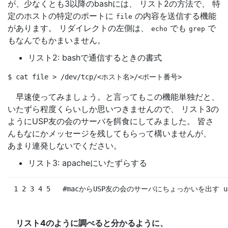
が、少なくとも3以降のbashには、 リスト2の方法で、 特
定のホストの特定のポートに
の内容を送信する機能
file
があります。 リダイレクトの左側は、
でも
で
echo
grep
もなんでもかまいません。
リスト2: bashで通信するときの書式
$ 
cat file > /dev/tcp/<ホスト名>/<ポート番号> 
早速使ってみましょう。と言ってもこの機能単独だと、
いたずら程度くらいしか思いつきませんので、 リスト3の
ようにUSP友の会のサーバを餌食にしてみました。 皆さ
んもなにかメッセージを残してもらって構いませんが、
あまり連発しないでください。
リスト3: apacheにいたずらする
1 2 3 4 5
#macからUSP友の会のサーバにちょっかいを出す
 u
リスト4のように調べると分かるように、