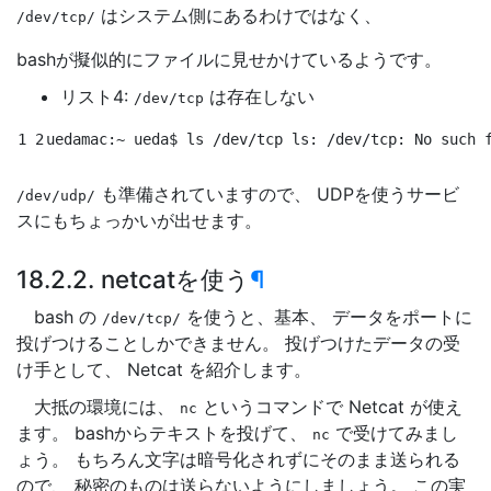
はシステム側にあるわけではなく、
/dev/tcp/
bashが擬似的にファイルに見せかけているようです。
リスト4:
は存在しない
/dev/tcp
1 2
uedamac:~ ueda
$ 
ls /dev/tcp ls: /dev/tcp: No such 
も準備されていますので、 UDPを使うサービ
/dev/udp/
スにもちょっかいが出せます。
18.2.2. netcatを使う
¶
bash の
を使うと、基本、 データをポートに
/dev/tcp/
投げつけることしかできません。 投げつけたデータの受
け手として、 Netcat を紹介します。
大抵の環境には、
というコマンドで Netcat が使え
nc
ます。 bashからテキストを投げて、
で受けてみまし
nc
ょう。 もちろん文字は暗号化されずにそのまま送られる
ので、 秘密のものは送らないようにしましょう。 この実