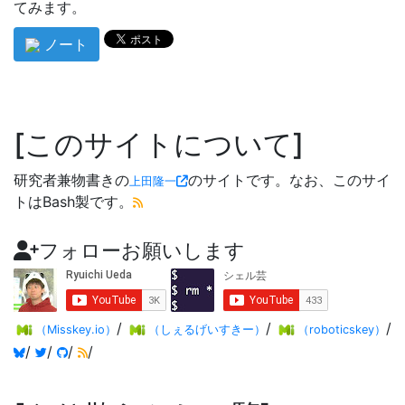
てみます。
ノート
このサイトについて
研究者兼物書きの
のサイトです。なお、このサイ
上田隆一
トはBash製です。
フォローお願いします
/
/
/
（Misskey.io）
（しぇるげいすきー）
（roboticskey）
/
/
/
/