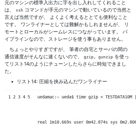
元のマシンの標準入出力に字を出し入れしてくれること
は、
コマンドが手元のマシンで動いているので当然と
ssh
言えば当然ですが、 よくよく考えるととても便利なこと
です。 ワンライナーとしては難解かもしれませんが、 リ
モートとローカルがシームレスにつながっています。 パ
イプラインなので、ストレージを使う事もありません。
ちょっとやりすぎですが、 筆者の自宅とサーバの間の
通信速度がそんなに速くないので、
を使っ
gzip,
gunzip
てリスト14のようにチューンしたらさらに時短できまし
た。
リスト14: 圧縮を挟み込んだワンライナー
1 2 3 4 5
uedamac:~ ueda
$ 
time 
gzip < TESTDATA10M 
real 1m10.669s user 0m42.874s sys 0m2.80