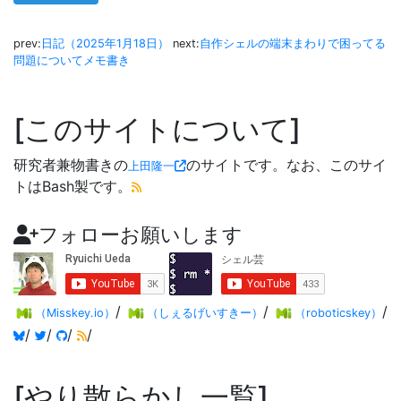
prev:
日記（2025年1月18日）
next:
自作シェルの端末まわりで困ってる
問題についてメモ書き
このサイトについて
研究者兼物書きの
のサイトです。なお、このサイ
上田隆一
トはBash製です。
フォローお願いします
/
/
/
（Misskey.io）
（しぇるげいすきー）
（roboticskey）
/
/
/
/
やり散らかし一覧