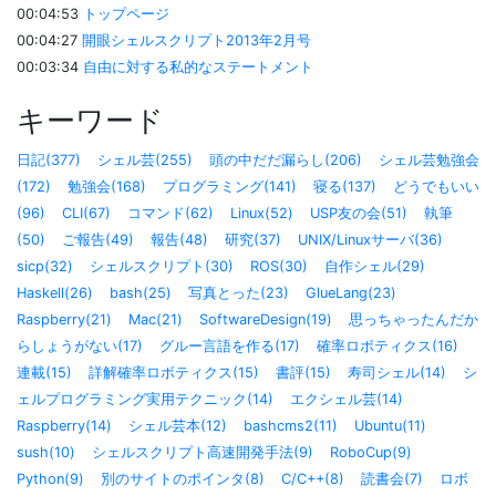
00:04:53
トップページ
00:04:27
開眼シェルスクリプト2013年2月号
00:03:34
自由に対する私的なステートメント
キーワード
日記(377)
シェル芸(255)
頭の中だだ漏らし(206)
シェル芸勉強会
(172)
勉強会(168)
プログラミング(141)
寝る(137)
どうでもいい
(96)
CLI(67)
コマンド(62)
Linux(52)
USP友の会(51)
執筆
(50)
ご報告(49)
報告(48)
研究(37)
UNIX/Linuxサーバ(36)
sicp(32)
シェルスクリプト(30)
ROS(30)
自作シェル(29)
Haskell(26)
bash(25)
写真とった(23)
GlueLang(23)
Raspberry(21)
Mac(21)
SoftwareDesign(19)
思っちゃったんだか
らしょうがない(17)
グルー言語を作る(17)
確率ロボティクス(16)
連載(15)
詳解確率ロボティクス(15)
書評(15)
寿司シェル(14)
シ
ェルプログラミング実用テクニック(14)
エクシェル芸(14)
Raspberry(14)
シェル芸本(12)
bashcms2(11)
Ubuntu(11)
sush(10)
シェルスクリプト高速開発手法(9)
RoboCup(9)
Python(9)
別のサイトのポインタ(8)
C/C++(8)
読書会(7)
ロボ