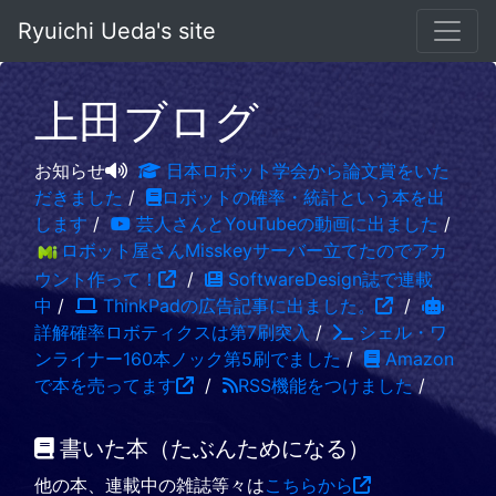
Ryuichi Ueda's site
上田ブログ
お知らせ
日本ロボット学会から論文賞をいた
だきました
/
ロボットの確率・統計という本を出
します
/
芸人さんとYouTubeの動画に出ました
/
ロボット屋さんMisskeyサーバー立てたのでアカ
ウント作って！
/
SoftwareDesign誌で連載
中
/
ThinkPadの広告記事に出ました。
/
詳解確率ロボティクスは第7刷突入
/
シェル・ワ
ンライナー160本ノック第5刷でました
/
Amazon
で本を売ってます
/
RSS機能をつけました
/
書いた本（たぶんためになる）
他の本、連載中の雑誌等々は
こちらから