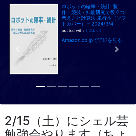
ロボットの確率・統計: 製
作・競技・知能研究で役立つ
考え方と計算法 単行本（ソフ
トカバー） – 2024/3/4
posted with
カエレバ
Amazon.co.jpで詳細を見る
Previous
Next
2/15（土）にシェル芸
勉強会やります（ちょ