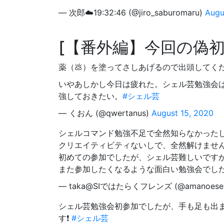
— 次郎☁️19:32:46 (@jiro_saburomaru)
Augu
【番外編】今回の偽
薬（💩）を塗ってさしあげるので出頭してく
いやあしかし今日は疲れた。シェル芸勉強会
強しておきたい。
#シェル芸
— くおん (@qwertanus)
August 15, 2020
シェルコマンド勉強不足で全然知らなかったし
クリエイティビティないしで、全然解けませんで
初めての参加でしたが、シェル芸難しいですが奥
また参加したくなるような面白い勉強会でした💪
— taka@SIではたらくフレンズ (@amanoese
シェル芸勉強会初参加でしたが、手も足も出ませ
す❗
#シェル芸