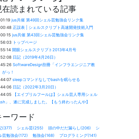
現在読まれている記事
:01:19
jus共催 第49回シェル芸勉強会リンク集
:00:48
正誤表 | シェルスクリプト高速開発技術入門
:00:15
jus共催 第43回シェル芸勉強会リンク集
:56:03
トップページ
:55:14
開眼シェルスクリプト2013年4月号
:52:08
日記（2019年4月26日）
:45:26
SoftwareDesign別冊「インフラエンジニア教
」がっ！
:44:07
sleepコマンドなしでbashを眠らせる
:44:06
日記（2022年3月20日）
:44:05
【エイプリルフールは】シェル芸人専用シェル
gsh」、遂に完成しました。【もう終わったんや】
キーワード
(377)
シェル芸(255)
頭の中だだ漏らし(206)
シ
ル芸勉強会(172)
勉強会(168)
プログラミング(141)