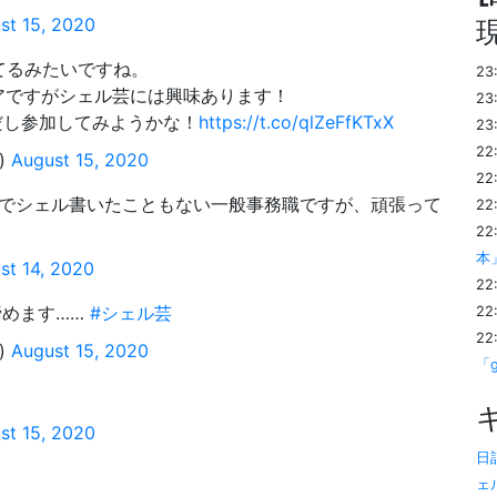
st 15, 2020
てるみたいですね。
23
アですがシェル芸には興味あります！
23
いだし参加してみようかな！
https://t.co/qlZeFfKTxX
23
22
)
August 15, 2020
22
務でシェル書いたこともない一般事務職ですが、頑張って
22
22
本
st 14, 2020
22
諦めます……
#シェル芸
22
22
)
August 15, 2020
「
st 15, 2020
日記
ェ