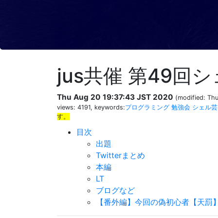
jus共催 第49
Thu Aug 20 19:37:43 JST 2020
(modified: Th
views: 4191, keywords:
プログラミング
勉強会
シェル芸
す。
目次
出題
Twitterまとめ
本編
LT
ブログなど
【番外編】今回の偽初心者【天罰