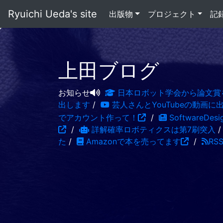
Ryuichi Ueda's site
出版物
プロジェクト
記
上田ブログ
お知らせ
日本ロボット学会から論文賞
出します
/
芸人さんとYouTubeの動画に
でアカウント作って！
/
SoftwareDe
/
詳解確率ロボティクスは第7刷突入
た
/
Amazonで本を売ってます
/
RS