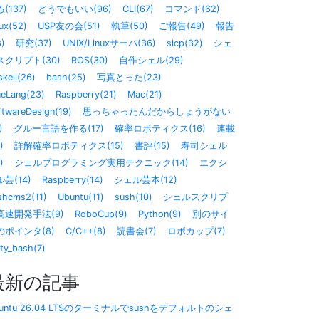
(137)
どうでもいい(96)
CLI(67)
コマンド(62)
ux(52)
USP友の会(51)
執筆(50)
ご報告(49)
報告
8)
研究(37)
UNIX/Linuxサーバ(36)
sicp(32)
シェ
スクリプト(30)
ROS(30)
自作シェル(29)
kell(26)
bash(25)
写真とった(23)
ueLang(23)
Raspberry(21)
Mac(21)
ftwareDesign(19)
思っちゃったんだからしょうがない
)
グルー言語を作る(17)
確率ロボティクス(16)
連載
)
詳解確率ロボティクス(15)
書評(15)
寿司シェル
)
シェルプログラミング実用テクニック(14)
エクシ
芸(14)
Raspberry(14)
シェル芸本(12)
shcms2(11)
Ubuntu(11)
sush(10)
シェルスクリプ
高速開発手法(9)
RoboCup(9)
Python(9)
別のサイ
のポインタ(8)
C/C++(8)
読書会(7)
ロボカップ(7)
sty_bash(7)
最新の記事
buntu 26.04 LTSのターミナルでsushをデフォルトのシェ