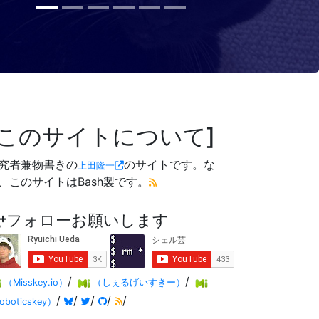
このサイトについて
究者兼物書きの
のサイトです。な
上田隆一
、このサイトはBash製です。
フォローお願いします
/
/
（Misskey.io）
（しぇるげいすきー）
/
/
/
/
/
oboticskey）