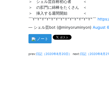
＞ シェル芸自称初心者 ＜
＞ の肛門に綿棒をたくさん ＜
＞ 挿入する週間開始 ＜
￣Y^Y^Y^Y^Y^Y^Y^Y^Y^Y^Y^Y^Y^￣
https
— シェル芸bot (@minyoruminyon)
August 6
ノート
prev:
日記（2020年8月20日）
next:
日記（2020年8月2