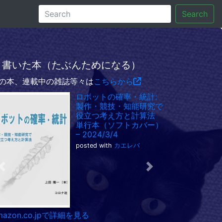
Search
書いた本（たぶんためになる）
の本、連載中の雑誌等々は
こちらから
ロボットの確率・統計:
製作・競技・知能研究で
役立つ考え方と計算法
単行本（ソフトカバー）
– 2024/3/4
posted with
カエレバ
Previous
Next
mazon.co.jpで詳細を見る