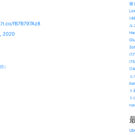
寝る
Lin
(4
://t.co/fB7B797Az8
ル
Has
, 2020
Gl
So
(17
(15
1日）
(14
ェル
ba
ト
ト
ru
U