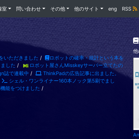
録室
問い合わせ
その他
他のサイト
eng
RSS
他
をいただきました
/
ロボットの確率・統計という本を
出ました
/
ロボット屋さんMisskeyサーバー立てたの
sign誌で連載中
/
ThinkPadの広告記事に出ました。
/
シェル・ワンライナー160本ノック第5刷でまし
S機能をつけました
/
A