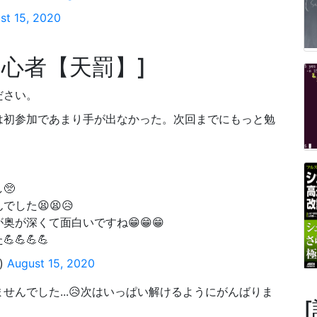
st 15, 2020
初心者【天罰】
ださい。
は初参加であまり手が出なかった。次回までにもっと勉
🥺
した😫😫😥
が深くて面白いですね😁😁😁
💪💪💪
)
August 15, 2020
んでした...😥次はいっぱい解けるようにがんばりま