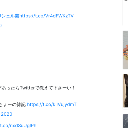
#シェル芸
https://t.co/Vr4dFWKzTV
0
ったらTwitterで教えて下さーい！
いちょーの雑記
https://t.co/kllVujydmT
, 2020
//t.co/nxdSuUglPh