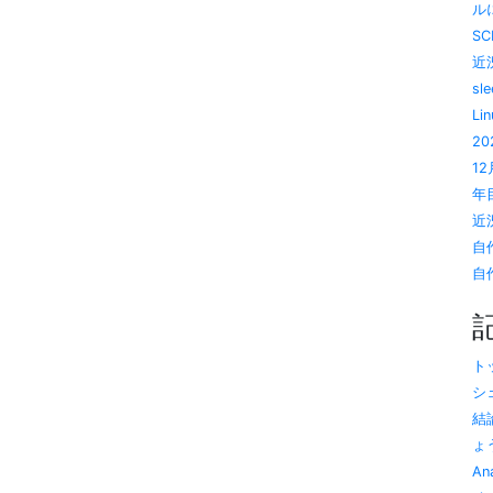
ルに
SC
近況
sl
Li
20
1
年目
近況
自
自作
トッ
シ
結
ょう
A