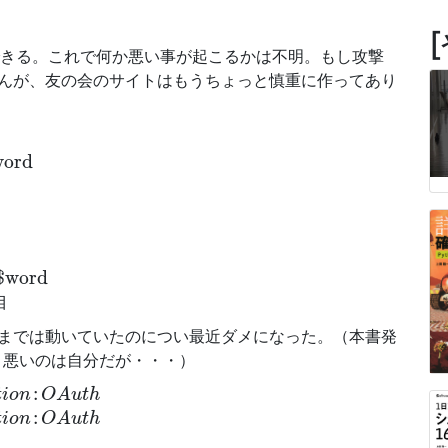
ンできる。これで何か悪い事が起こるかは不明。もし攻撃
んが、友の会のサイトはもうちょっと慎重に作ってあり
d
word
rd
$word
目
までは動いていたのについ最近ダメになった。（本書発
、悪いのは自分だが・・・）
n
:
O
A
u
t
h
:
t
i
o
n
O
A
u
t
h
n
:
O
A
u
t
h
:
t
i
o
n
O
A
u
t
h