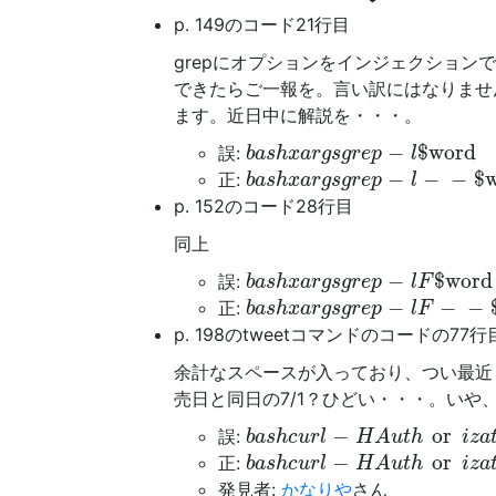
p. 149のコード21行目
grepにオプションをインジェクショ
できたらご一報を。言い訳にはなりませ
ます。近日中に解説を・・・。
b
a
s
h
x
a
r
g
s
g
r
e
p
-
l
$word
−
$word
誤:
b
a
s
h
x
a
r
g
s
g
r
e
p
l
b
a
s
h
x
a
r
g
s
g
r
e
p
-
l
-
-
$wor
−
−
−
$
正:
b
a
s
h
x
a
r
g
s
g
r
e
p
l
p. 152のコード28行目
同上
b
a
s
h
x
a
r
g
s
g
r
e
p
-
l
F
$word
−
$word
誤:
b
a
s
h
x
a
r
g
s
g
r
e
p
l
F
b
a
s
h
x
a
r
g
s
g
r
e
p
-
l
F
-
-
$wo
−
−
−
正:
b
a
s
h
x
a
r
g
s
g
r
e
p
l
F
p. 198のtweetコマンドのコードの77行
余計なスペースが入っており、つい最近
売日と同日の7/1？ひどい・・・。いや
b
a
s
h
c
u
r
l
-
H
A
u
t
h
or
i
z
a
t
i
o
−
or
誤:
b
a
s
h
c
u
r
l
H
A
u
t
h
i
z
a
b
a
s
h
c
u
r
l
-
H
A
u
t
h
or
i
z
a
t
i
o
−
or
正:
b
a
s
h
c
u
r
l
H
A
u
t
h
i
z
a
発見者:
かなりや
さん