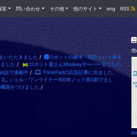
録室
問い合わせ
その他
他のサイト
eng
RSS
他
をいただきました
/
ロボットの確率・統計という本を
出ました
/
ロボット屋さんMisskeyサーバー立てたの
sign誌で連載中
/
ThinkPadの広告記事に出ました。
/
シェル・ワンライナー160本ノック第5刷でまし
S機能をつけました
/
A