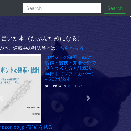
Search
書いた本（たぶんためになる）
の本、連載中の雑誌等々は
こちらから
ロボットの確率・統計:
製作・競技・知能研究で
役立つ考え方と計算法
単行本（ソフトカバー）
– 2024/3/4
posted with
カエレバ
Previous
Next
mazon.co.jpで詳細を見る