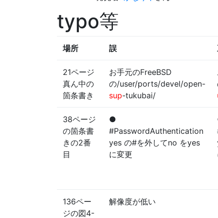
typo等
場所
誤
21ページ
お手元のFreeBSD
真ん中の
の/user/ports/devel/open-
箇条書き
sup
-tukubai/
38ページ
●
の箇条書
#PasswordAuthentication
きの2番
yes の#を外してno をyes
目
に変更
136ペー
解像度が低い
ジの図4-