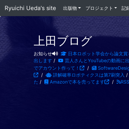
Ryuichi Ueda's site
出版物
プロジェクト
記
上田ブログ
お知らせ
日本ロボット学会から論文賞
出します
/
芸人さんとYouTubeの動画に
でアカウント作って！
/
SoftwareDe
/
詳解確率ロボティクスは第7刷突入
た
/
Amazonで本を売ってます
/
RS