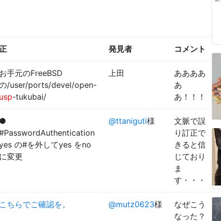
正
発見者
コメント
お手元のFreeBSD
上田
ああああ
の/user/ports/devel/open-
あ
usp
-tukubai/
あ！！！
●
@ttaniguti
様
文脈で誤
#PasswordAuthentication
り訂正で
yes の#を外してyes をno
きると信
に変更
じており
ま
す・・・
こちらでご確認を。
@mutz0623
様
なぜこう
なった？