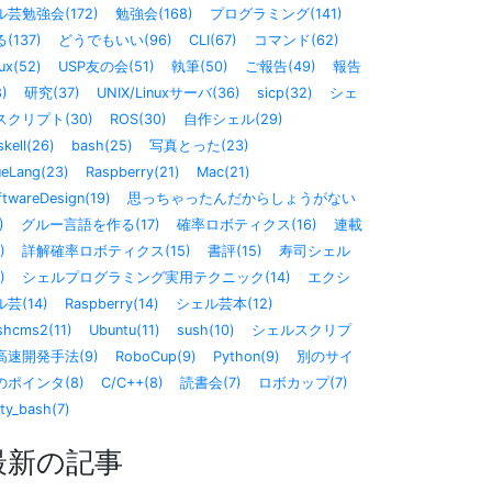
ル芸勉強会(172)
勉強会(168)
プログラミング(141)
(137)
どうでもいい(96)
CLI(67)
コマンド(62)
ux(52)
USP友の会(51)
執筆(50)
ご報告(49)
報告
8)
研究(37)
UNIX/Linuxサーバ(36)
sicp(32)
シェ
スクリプト(30)
ROS(30)
自作シェル(29)
kell(26)
bash(25)
写真とった(23)
ueLang(23)
Raspberry(21)
Mac(21)
ftwareDesign(19)
思っちゃったんだからしょうがない
)
グルー言語を作る(17)
確率ロボティクス(16)
連載
)
詳解確率ロボティクス(15)
書評(15)
寿司シェル
)
シェルプログラミング実用テクニック(14)
エクシ
芸(14)
Raspberry(14)
シェル芸本(12)
shcms2(11)
Ubuntu(11)
sush(10)
シェルスクリプ
高速開発手法(9)
RoboCup(9)
Python(9)
別のサイ
のポインタ(8)
C/C++(8)
読書会(7)
ロボカップ(7)
sty_bash(7)
最新の記事