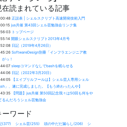
現在読まれている記事
:00:48
正誤表 | シェルスクリプト高速開発技術入門
:00:15
jus共催 第43回シェル芸勉強会リンク集
:56:03
トップページ
:55:14
開眼シェルスクリプト2013年4月号
:52:08
日記（2019年4月26日）
:45:26
SoftwareDesign別冊「インフラエンジニア教
」がっ！
:44:07
sleepコマンドなしでbashを眠らせる
:44:06
日記（2022年3月20日）
:44:05
【エイプリルフールは】シェル芸人専用シェル
gsh」、遂に完成しました。【もう終わったんや】
:43:35
【問題】jus共催 第50回記念我々は50回も何をや
てるんだろうシェル芸勉強会
キーワード
(377)
シェル芸(255)
頭の中だだ漏らし(206)
シ