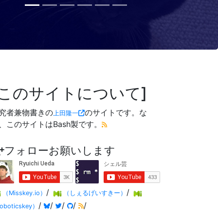
このサイトについて
究者兼物書きの
のサイトです。な
上田隆一
、このサイトはBash製です。
フォローお願いします
/
/
（Misskey.io）
（しぇるげいすきー）
/
/
/
/
/
oboticskey）