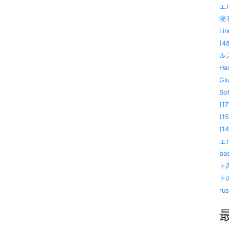
ェ
寝る
Lin
(4
ル
Has
Gl
So
(17
(15
(14
ェル
ba
ト
ト
ru