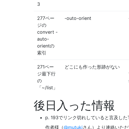
3
277ペー
-outo-orient
ジの
convert -
auto-
orientの
索引
271ペー
どこにも作った形跡がない
ジ最下行
の
「~/list」
後日入った情報
p. 193でリンク切れしていると言及したT
作者様（
@mutuki
さん）より連絡いただ