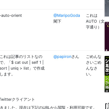
-auto-orient
@MaripoGoda
これは
閣下
AUTO（文
字通り）
これは記事のリストなの
@papiron
さん
ごめんな
で、「$ cat out | self 1 |
さいごめ
sort | uniq > list」で作成
んなさ
します。
い。
witterクライアント
きました。現在は下記のURLから閲覧・利用可能です。