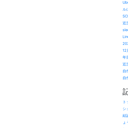
U
ルに
SC
近況
sl
Li
20
1
年目
近況
自
自作
トッ
シ
結
ょう