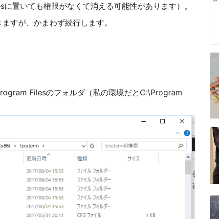
m Filesに置いても権限がなくて消える可能性があります）。
きますが、かまわず続行します。
gram Filesのフォルダ（私の環境だとC:\Program