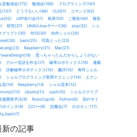
ル芸勉強会(172)
勉強会(168)
プログラミング(141)
(137)
どうでもいい(96)
CLI(67)
コマンド(62)
ux(52)
USP友の会(51)
執筆(50)
ご報告(49)
報告
8)
研究(37)
UNIX/Linuxサーバ(36)
sicp(32)
シェ
スクリプト(30)
ROS(30)
自作シェル(29)
kell(26)
bash(25)
写真とった(23)
ueLang(23)
Raspberry(21)
Mac(21)
ftwareDesign(19)
思っちゃったんだからしょうがない
)
グルー言語を作る(17)
確率ロボティクス(16)
連載
)
詳解確率ロボティクス(15)
書評(15)
寿司シェル
)
シェルプログラミング実用テクニック(14)
エクシ
芸(14)
Raspberry(14)
シェル芸本(12)
shcms2(11)
Ubuntu(11)
sush(10)
シェルスクリプ
高速開発手法(9)
RoboCup(9)
Python(9)
別のサイ
のポインタ(8)
C/C++(8)
読書会(7)
ロボカップ(7)
sty_bash(7)
最新の記事