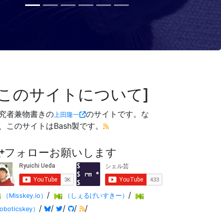
このサイトについて
究者兼物書きの
のサイトです。な
上田隆一
、このサイトはBash製です。
フォローお願いします
/
/
（Misskey.io）
（しぇるげいすきー）
/
/
/
/
/
oboticskey）