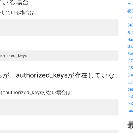
在している場合
ェ
寝る
sが存在している場合は、
Lin
(4
ル
Has
Gl
So
horized_keys
(17
(15
、authorized_keysが存在していな
(14
ェル
ba
thorized_keysがない場合は、
ト
ト
ru