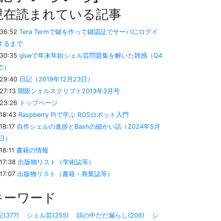
現在読まれている記事
:36:52
Tera Termで鍵を作って鍵認証でサーバにログイ
するまで
:30:35
glueで年末年始シェル芸問題集を解いた雑感（Q4
で）
:29:40
日記（2019年12月23日）
:27:13
開眼シェルスクリプト2013年3月号
:23:26
トップページ
:18:43
Raspberry Piで学ぶ ROSロボット入門
:18:17
自作シェルの進捗とBashの細かい話（2024年5月
6日）
:18:11
書籍の情報
:17:38
出版物リスト（学術誌等）
:17:07
出版物リスト（書籍・商業誌等）
キーワード
(377)
シェル芸(255)
頭の中だだ漏らし(206)
シ