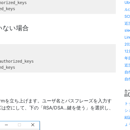
horized_keys
U
ed_keys
ルに
SC
近況
いない場合
sl
Li
20
1
年目
authorized_keys
近況
ed_keys
自
自作
Termを立ち上げます。ユーザ名とパスフレーズを入力す
トッ
空にして、下の「RSA/DSA...鍵を使う」を選択し、
シ
結
ょう