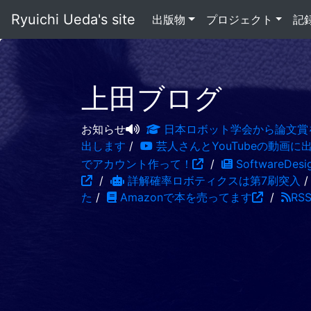
Ryuichi Ueda's site
出版物
プロジェクト
記
上田ブログ
お知らせ
日本ロボット学会から論文賞
出します
/
芸人さんとYouTubeの動画に
でアカウント作って！
/
SoftwareDe
/
詳解確率ロボティクスは第7刷突入
た
/
Amazonで本を売ってます
/
RS