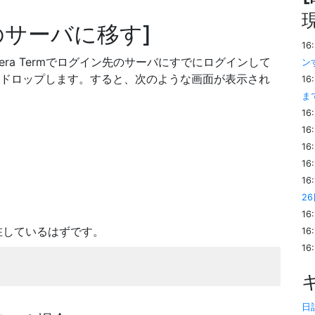
のサーバに移す
16
ra Termでログイン先のサーバにすでにログインして
ン
rmの画面にドロップします。すると、次のような画面が表示され
16
ま
16
16
16
16
16
2
16
存在しているはずです。
16
16
日記