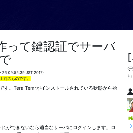
鍵を作って鍵認証でサーバ
で
研
v 26 09:55:39 JST 2017)
お
以上前のものです。
す。Tera Temrがインストールされている状態から始
（r
それができないなら適当なサーバにログインします。ロ