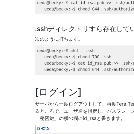
ueda@becky
:~$ cat id_rsa.pub 
>>
 .ssh/aut
ueda@becky
:~$ chmod 644 .ssh/authoriz
.sshディレクトリすら存在して
次のように打ちます。
ueda@becky
:~$ mkdir .ssh
ueda@becky
:~$ chmod 700 .ssh
ueda@becky
:~$ cat id_rsa.pub 
>>
 .ssh/
ueda@becky
:~$ chmod 644 .ssh/authoriz
ログイン
サーバから一度ログアウトして、再度Tera 
るところで、ユーザ名を指定し、パスフレーズは
「秘密鍵」の横の欄にid_rsaと書きます。