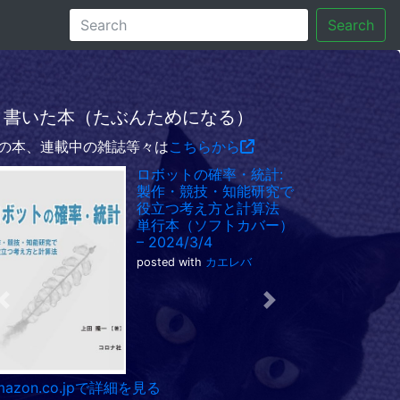
Search
書いた本（たぶんためになる）
の本、連載中の雑誌等々は
こちらから
ロボットの確率・統計:
製作・競技・知能研究で
役立つ考え方と計算法
単行本（ソフトカバー）
– 2024/3/4
posted with
カエレバ
Previous
Next
mazon.co.jpで詳細を見る