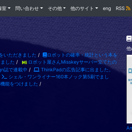
録室
問い合わせ
その他
他のサイト
eng
RSS
他
をいただきました
/
ロボットの確率・統計という本を
出ました
/
ロボット屋さんMisskeyサーバー立てたの
sign誌で連載中
/
ThinkPadの広告記事に出ました。
/
シェル・ワンライナー160本ノック第5刷でまし
S機能をつけました
/
A