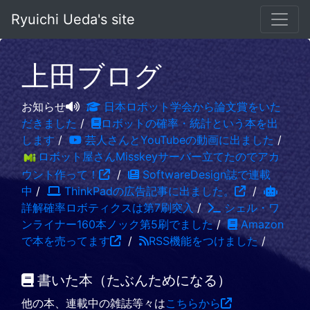
Ryuichi Ueda's site
上田ブログ
お知らせ
日本ロボット学会から論文賞をいた
だきました
/
ロボットの確率・統計という本を出
します
/
芸人さんとYouTubeの動画に出ました
/
ロボット屋さんMisskeyサーバー立てたのでアカ
ウント作って！
/
SoftwareDesign誌で連載
中
/
ThinkPadの広告記事に出ました。
/
詳解確率ロボティクスは第7刷突入
/
シェル・ワ
ンライナー160本ノック第5刷でました
/
Amazon
で本を売ってます
/
RSS機能をつけました
/
書いた本（たぶんためになる）
他の本、連載中の雑誌等々は
こちらから