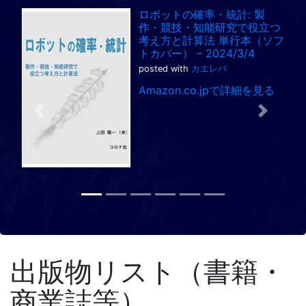
ロボットの確率・統計: 製
作・競技・知能研究で役立つ
考え方と計算法 単行本（ソフ
トカバー） – 2024/3/4
posted with
カエレバ
Amazon.co.jpで詳細を見る
Previous
Next
出版物リスト（書籍・
商業誌等）