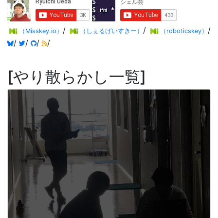
/
/
/
（Misskey.io）
（しぇるげいすきー）
（roboticskey）
/
/
/
/
やり散らかし一覧