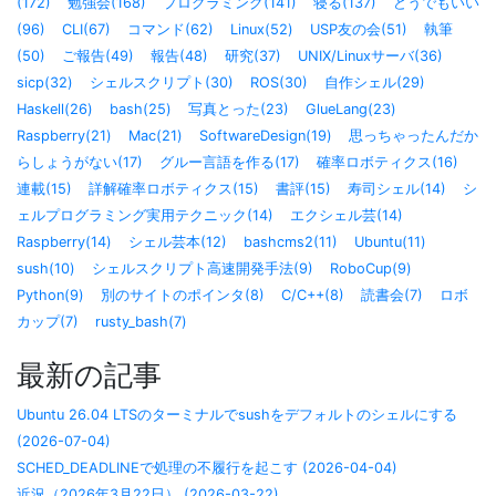
(172)
勉強会(168)
プログラミング(141)
寝る(137)
どうでもいい
(96)
CLI(67)
コマンド(62)
Linux(52)
USP友の会(51)
執筆
(50)
ご報告(49)
報告(48)
研究(37)
UNIX/Linuxサーバ(36)
sicp(32)
シェルスクリプト(30)
ROS(30)
自作シェル(29)
Haskell(26)
bash(25)
写真とった(23)
GlueLang(23)
Raspberry(21)
Mac(21)
SoftwareDesign(19)
思っちゃったんだか
らしょうがない(17)
グルー言語を作る(17)
確率ロボティクス(16)
連載(15)
詳解確率ロボティクス(15)
書評(15)
寿司シェル(14)
シ
ェルプログラミング実用テクニック(14)
エクシェル芸(14)
Raspberry(14)
シェル芸本(12)
bashcms2(11)
Ubuntu(11)
sush(10)
シェルスクリプト高速開発手法(9)
RoboCup(9)
Python(9)
別のサイトのポインタ(8)
C/C++(8)
読書会(7)
ロボ
カップ(7)
rusty_bash(7)
最新の記事
Ubuntu 26.04 LTSのターミナルでsushをデフォルトのシェルにする
(2026-07-04)
SCHED_DEADLINEで処理の不履行を起こす (2026-04-04)
近況（2026年3月22日） (2026-03-22)