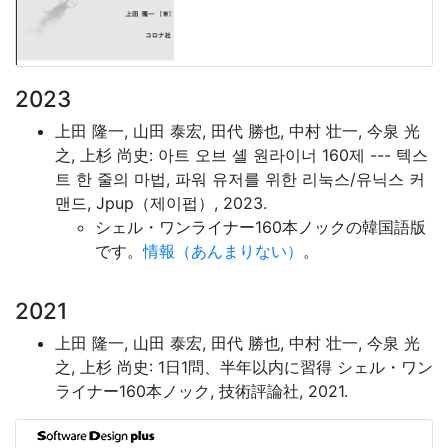
2023
上田 隆一, 山田 泰宏, 田代 勝也, 中村 壮一, 今泉 光
之, 上杉 尚史: 아트 오브 셸 원라이너 160제 --- 텍스
트 한 줄의 마법, 파워 유저를 위한 리눅스/유닉스 커
맨드, Jpup（제이펍）, 2023.
シェル・ワンライナー160本ノックの韓国語版
です。
情報（あんまりない）
。
2021
上田 隆一, 山田 泰宏, 田代 勝也, 中村 壮一, 今泉 光
之, 上杉 尚史: 1日1問、半年以内に習得 シェル・ワン
ライナー160本ノック, 技術評論社, 2021.