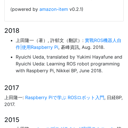
(powered by
amazon-item
v0.2.1)
2018
上田隆一（著）, 許郁文（翻訳）:
實戰ROS機器人自
作|使用Raspberry Pi
, 碁峰資訊, Aug. 2018.
Ryuichi Ueda, translated by Yukimi Hayafune and
Ryuichi Ueda: Learning ROS robot programming
with Raspberry Pi, Nikkei BP, June 2018.
2017
上田隆一:
Raspberry Piで学ぶ ROSロボット入門
, 日経BP,
2017.
2015