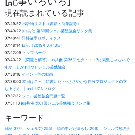
記事いろいろ
現在読まれている記事
07:49:52
出版物リスト（書籍・商業誌等）
07:49:22
jus共催 第39回シェル芸勉強会リンク集
07:48:41
詳解確率ロボティクス
07:48:14
日記（2019年6月13日）
07:42:09
トップページ
07:40:22
【問題と解答】jus共催 第36回七夕・・・7は素数じゃないで
すか（しかも2つ）シェル芸勉強会
07:38:18
イベント等の動画
07:38:00
本日はこっちに書いた ---ささやかな自分プロジェクトの立
ち上げ方。| techLIONブログ
07:37:32
シェル芸勉強会問題一覧
07:31:13
jus共催 第61回シェル芸勉強会リンク集
キーワード
日記(377)
シェル芸(255)
頭の中だだ漏らし(206)
シェル芸勉強会