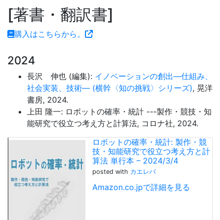
著書・翻訳書
購入はこちらから。
2024
長沢 伸也 (編集):
イノベーションの創出―仕組み、
社会実装、技術― (横幹〈知の挑戦〉シリーズ)
, 晃洋
書房, 2024.
上田 隆一: ロボットの確率・統計 ---製作・競技・知
能研究で役立つ考え方と計算法, コロナ社, 2024.
ロボットの確率・統計: 製作・競
技・知能研究で役立つ考え方と計
算法 単行本 – 2024/3/4
posted with
カエレバ
Amazon.co.jpで詳細を見る