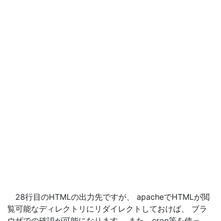
28行目のHTMLの出力先ですが、 apacheでHTMLが閲
覧可能なディレクトリにリダイレクトしておけば、 ブラ
ウザでの確認が可能になります。 また、cron等を使っ