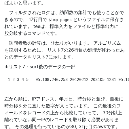
ばよいと思います。
フィルタされたログは、訪問数の集計でも使うことがで
きるので、 17行目で
というファイルに保存さ
$tmp-pages
れています。 teeは、標準入力をファイルと標準出力に二
股分岐するコマンドです。
訪問者数の計算は、ひねりがいります。 アルゴリズム
を説明するために、 リスト7の26行目の処理が終わったあ
とのデータをリスト7に示します。
↓リスト7：sort後のデータの一部
1 2 3 4 5
95.108.246.253 20120212 203105 1231 95.1
左から順に、IPアドレス、年月日、時分秒と並び、最後に
時分秒を分に直した数字が入っています。 この最後のフ
ィールドをレコードの上から比較していって、 30分以上
離れていない同一IPのレコードを取り除く必要がありま
す。 その処理を行っているのが30, 31行目のawkです。