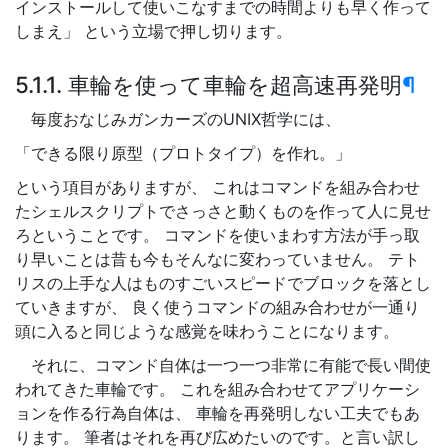
インストールして使いこなすまでの時間よりも早く作って
しまえ」 という立場で押し切ります。
5.1.1. 車輪を使って車輪を超高速再発明
¶
毎度おなじみガンカーズのUNIX哲学には、
「できる限り原型（プロトタイプ）を作れ。」
という項目がありますが、 これはコマンドを組み合わせ
たシェルスクリプトでさっさと動くものを作って人に見せ
ろということです。 コマンドを使いまわす方法が手っ取
り早いことは昔も今もそんなに変わっていません。 テト
リスの上手な人はものすごいスピードでブロックを落とし
ていきますが、 良く使うコマンドの組み合わせが一通り
頭に入ると同じような感覚を味わうことになります。
それに、コマンド自体は一つ一つ非常に有能で長い間使
われてきた車輪です。 これを組み合わせてアプリケーシ
ョンを作る行為自体は、 車輪を再発明しない工夫でもあ
ります。 筆者はそれを再び広めたいのです。と言い訳し