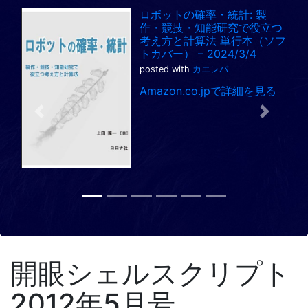
ロボットの確率・統計: 製
作・競技・知能研究で役立つ
考え方と計算法 単行本（ソフ
トカバー） – 2024/3/4
posted with
カエレバ
Amazon.co.jpで詳細を見る
Previous
Next
開眼シェルスクリプト
2012年5月号