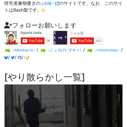
研究者兼物書きの
のサイトです。なお、このサイ
上田隆一
トはBash製です。
フォローお願いします
/
/
/
（Misskey.io）
（しぇるげいすきー）
（roboticskey）
/
/
/
/
やり散らかし一覧