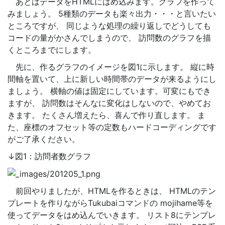
あとはデータをHTMLにはめ込みます。グラフを作って
みましょう。 5種類のデータも楽々出力・・・と言いたい
ところですが、 同じような処理の繰り返しでどうしても
コードの量がかさんでしまうので、 訪問数のグラフを描
くところまでにします。
先に、作るグラフのイメージを図1に示します。 縦に時
間軸を置いて、上に新しい時間帯のデータが来るようにし
ましょう。 横軸の値は固定にしています。可変にもでき
ますが、 訪問数はそんなに変化はしないので、やめてお
きます。 たくさん増えたら、喜んで作り直します。 ま
た、座標のオフセット等の定数もハードコーディングです
がご了承ください。
↓図1：訪問者数グラフ
前回やりましたが、HTMLを作るときは、 HTMLのテン
プレートを作りながらTukubaiコマンドの mojihame等を
使ってデータをはめ込んでいきます。 リスト8にテンプレ