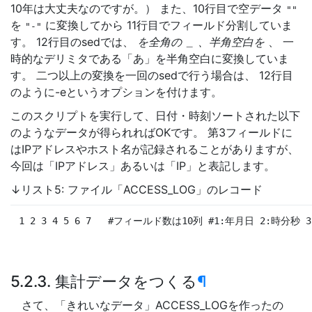
10年は大丈夫なのですが。） また、10行目で空データ
""
を
に変換してから 11行目でフィールド分割していま
"-"
す。 12行目のsedでは、
を全角の
、半角空白を
、 一
＿
時的なデリミタである「あ」を半角空白に変換していま
す。 二つ以上の変換を一回のsedで行う場合は、 12行目
のように-eというオプションを付けます。
このスクリプトを実行して、日付・時刻ソートされた以下
のようなデータが得られればOKです。 第3フィールドに
はIPアドレスやホスト名が記録されることがありますが、
今回は「IPアドレス」あるいは「IP」と表記します。
↓リスト5: ファイル「ACCESS_LOG」のレコード
1 2 3 4 5 6 7
#フィールド数は10列
#1:年月日 2:時分秒 
5.2.3. 集計データをつくる
¶
さて、「きれいなデータ」ACCESS_LOGを作ったの