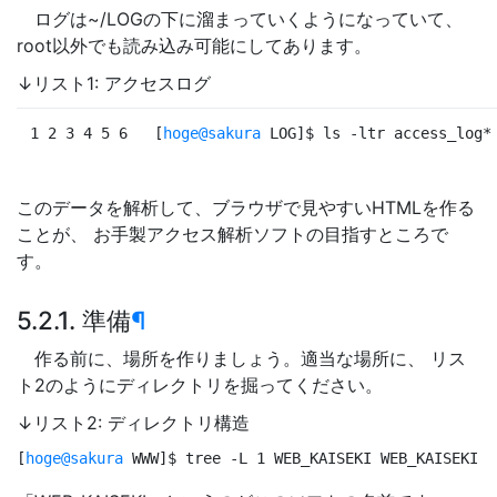
ログは~/LOGの下に溜まっていくようになっていて、
root以外でも読み込み可能にしてあります。
↓リスト1: アクセスログ
1 2 3 4 5 6
[
hoge@sakura
 LOG
]
$ 
ls -ltr access_log*
このデータを解析して、ブラウザで見やすいHTMLを作る
ことが、 お手製アクセス解析ソフトの目指すところで
す。
5.2.1. 準備
¶
作る前に、場所を作りましょう。適当な場所に、 リス
ト2のようにディレクトリを掘ってください。
↓リスト2: ディレクトリ構造
[
hoge@sakura
 WWW
]
$ 
tree -L 1 WEB_KAISEKI WEB_KAISEKI |