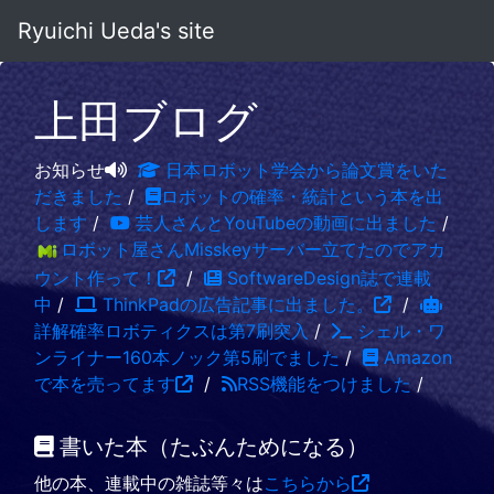
Ryuichi Ueda's site
上田ブログ
お知らせ
日本ロボット学会から論文賞をいた
だきました
/
ロボットの確率・統計という本を出
します
/
芸人さんとYouTubeの動画に出ました
/
ロボット屋さんMisskeyサーバー立てたのでアカ
ウント作って！
/
SoftwareDesign誌で連載
中
/
ThinkPadの広告記事に出ました。
/
詳解確率ロボティクスは第7刷突入
/
シェル・ワ
ンライナー160本ノック第5刷でました
/
Amazon
で本を売ってます
/
RSS機能をつけました
/
書いた本（たぶんためになる）
他の本、連載中の雑誌等々は
こちらから