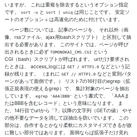
いますが、 これは重複を除去するというオプション指定
です。
と
は同じことです。 安定ソ
sort
-u
sort
|
uniq
ートのオプション
は高速化のために付けています。
s
ページ数については、記事のページを、 それ以外（画
像、rssファイル、ajax用bashスクリプト） と区別して抽
出する必要があります。 このサイトでは、ページが呼び
出されるときに必ず
という
TOMONOKAI_CMS.CGI
CGI（bash）スクリプトが呼ばれます。 urlだけ要求され
たときは、 access_logには
などという記
GET
/
HTTP1.0
録が残ります。 （まれに
などと変則パタ
GET
//
HTTP1.0
ーンがあって面倒です。） リスト7の16行目のegrep（拡
張正規表現の使えるgrep）で、 集計対象のページを抽出
しています。
という書式で、 「AAAま
egrep
'AAA|BBB'
たはBBBを含むレコード」という意味になります。 ま
た、14行目でurlから「?」以降の文字列（GETの値） やそ
の他不要なデータを消して誤抽出を防いでいます。 この
部分は、自作するとかなり柔軟にカスタマイズできるが故
に難しい部分ではあります。 面倒ならば拡張子だけ見れ