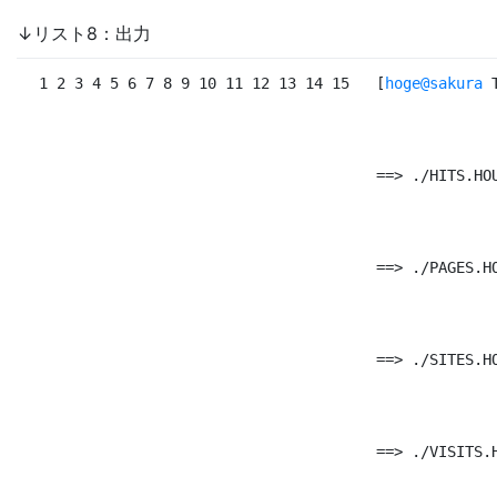
↓リスト8：出力
 1 2 3 4 5 6 7 8 9 10 11 12 13 14 15
[
hoge@sakura
 
==
> ./HITS.HO
==
> ./PAGES.H
==
> ./SITES.H
==
> ./VISITS.