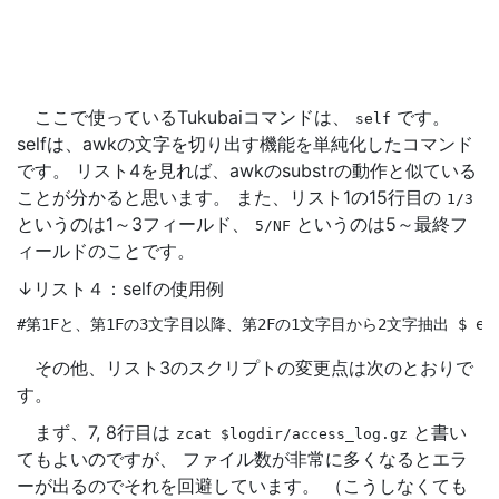
ここで使っているTukubaiコマンドは、
です。
self
selfは、awkの文字を切り出す機能を単純化したコマンド
です。 リスト4を見れば、awkのsubstrの動作と似ている
ことが分かると思います。 また、リスト1の15行目の
1/3
というのは1～3フィールド、
というのは5～最終フ
5/NF
ィールドのことです。
↓リスト４：selfの使用例
#第1Fと、第1Fの3文字目以降、第2Fの1文字目から2文字抽出
$ 
ec
その他、リスト3のスクリプトの変更点は次のとおりで
す。
まず、7, 8行目は
と書い
zcat
$logdir/access_log.gz
てもよいのですが、 ファイル数が非常に多くなるとエラ
ーが出るのでそれを回避しています。 （こうしなくても