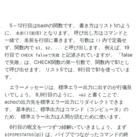
5～12行目はbashの関数です。 書き方はリスト1のよう
に、
となります。 呼び出し方はコマンドと
名前(){処理}
一緒で、名前を行頭に書きます。 引数は
内で定義せ
()
ず、関数内で
と呼び出します。 例えば、19
$1,
$2,
...
行目で
と記述されていますが、 「false
CHECK
falseで失敗
で失敗」は、CHECK関数の第一引数で、関数内で$1とし
て呼び出せます。 リスト5では、8行目で$1を使っていま
す。
エラーメッセージは、標準エラー出力に出すのが行儀良
いでしょう。 8,9行目のように、
と書くことで、
>&2
echoの出力先を標準エラー出力にリダイレクトできま
す。 基本的に、標準出力はコマンド（コンピュータ）の
ため、 標準エラー出力は人間が読むために使います。
6行目の呪文を一つずつ紐解いていきましょう。 まず
は、パイプでつながったコマンドの終
${PIPESTATUS[@]}