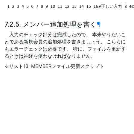
 1 2 3 4 5 6 7 8 9 10 11 12 13 14 15 16
#正しい入力
$ 
ec
7.2.5. メンバー追加処理を書く
¶
入力のチェック部分は完成したので、 本来やりたいこ
とである新規会員の追加処理を書きましょう。 こちらに
もエラーチェックは必要です。 特に、ファイルを更新す
るときは神経を使わなければなりません。
↓リスト13: MEMBERファイル更新スクリプト