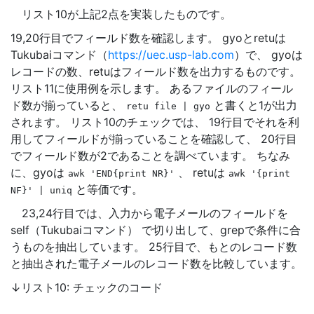
リスト10が上記2点を実装したものです。
19,20行目でフィールド数を確認します。 gyoとretuは
Tukubaiコマンド（
https://uec.usp-lab.com
）で、 gyoは
レコードの数、retuはフィールド数を出力するものです。
リスト11に使用例を示します。 あるファイルのフィール
ド数が揃っていると、
と書くと1が出力
retu
file
|
gyo
されます。 リスト10のチェックでは、 19行目でそれを利
用してフィールドが揃っていることを確認して、 20行目
でフィールド数が2であることを調べています。 ちなみ
に、gyoは
、 retuは
awk
'END{print
NR}'
awk
'{print
と等価です。
NF}'
|
uniq
23,24行目では、入力から電子メールのフィールドを
self（Tukubaiコマンド） で切り出して、grepで条件に合
うものを抽出しています。 25行目で、もとのレコード数
と抽出された電子メールのレコード数を比較しています。
↓リスト10: チェックのコード