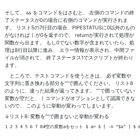
そして、
をコマンドをはさむと、 左側のコマンドの終
&&
了ステータスが0の場合に右側のコマンドが実行されま
す。 リスト5の7行目の場合、PIPESTATUSに0以外のもの
がなければ
が0を返すので、 returnが実行されて処理が
[
関数から出ます。 もし0でない数字が含まれていたら、処
理は8行目以降に進み、 エラー情報が表示され、中間ファ
イルが消されて、 終了ステータス1でスクリプトが終わり
ます。
ところで、テストコマンドを使うときは、 必ず変数や
文字列に置き換わる部分を”“で囲んでください。 リスト8
のように、違った結果が返ってきます。 “”で囲っていない
変数が空だと、
コマンドがオプションとして認識できな
[
いので、 このように挙動が変わってしまいます。
↓リスト8: 変数を”“で囲まないと挙動が変わる
1 2 3 4 5 6 7 8
#空の変数aをセット
$ a
=
$ 
[
 -n 
"$a"
]
$ 