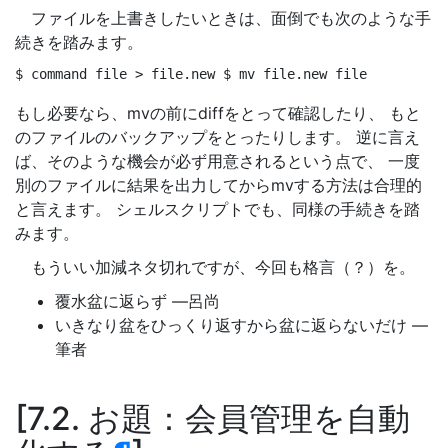
ファイルを上書きしたいときは、面倒でも次のような手
続きを踏みます。
$ 
command 
file > file.new 
$ 
mv file.new file 
もし必要なら、mvの前にdiffをとって確認したり、 もと
のファイルのバックアップをとったりします。 逆に言え
ば、そのような機会が必ず用意されるという点で、 一度
別のファイルに結果を出力してからmvする方法は合理的
と言えます。 シェルスクリプトでも、同様の手続きを踏
みます。
もういい加減ネタ切れですが、今回も格言（？）を。
覆水盆に返らず —呂尚
いきなり盆をひっくり返すから盆に返らないだけ —
筆者
7.2. お題：会員管理を自動