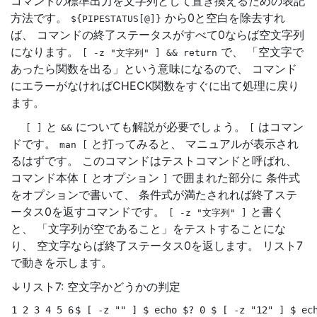
コマンドの標準出力を文字列として置き換えるための表記
方法です。
から0と空白を除去すれ
${PIPESTATUS[@]}
ば、 コマンドの終了ステータスがすべて0ならば空文字列
になります。
で、 「空文字で
[
-z
"文字列"
]
&&
return
あったら関数を出る」という意味になるので、 コマンド
にエラーがなければCHECK関数をすぐに出て処理に戻り
ます。
と
についても解説が必要でしょう。
はコマン
[
]
&&
[
ドです。
と打ってみると、 マニュアルが表示され
man
[
るはずです。 このコマンドはテストコマンドと呼ばれ、
コマンド本体
とオプション
で囲まれた部分に 条件式
[
]
をオプションで書いて、 条件式が満たされれば終了ステ
ータス0を返すコマンドです。
と書く
[
-z
"文字列"
]
と、 「文字列が空であること」をテストすることにな
り、 空文字ならば終了ステータス0を返します。 リスト7
で動きを示します。
↓リスト7: 空文字かどうかの判定
1 2 3 4 5 6
$ 
[
 -z 
""
]
$ 
echo
$?
 0 
$ 
[
 -z 
"12"
]
$ 
ec