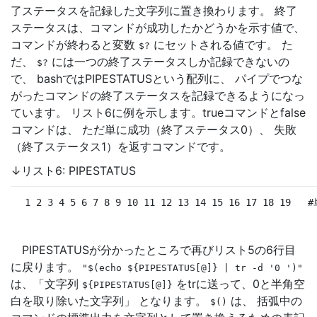
了ステータスを記録した文字列に置き換わります。 終了
ステータスは、コマンドが成功したかどうかを示す値で、
コマンドが終わると変数
にセットされる値です。 た
$?
だ、
には一つの終了ステータスしか記録できないの
$?
で、 bashではPIPESTATUSという配列に、 パイプでつな
がったコマンドの終了ステータスを記録できるようになっ
ています。 リスト6に例を示します。trueコマンドとfalse
コマンドは、 ただ単に成功（終了ステータス0）、 失敗
（終了ステータス1）を返すコマンドです。
↓リスト6: PIPESTATUS
 1 2 3 4 5 6 7 8 9 10 11 12 13 14 15 16 17 18 19
#
PIPESTATUSが分かったところで再びリスト5の6行目
に戻ります。
"$(echo
${PIPESTATUS[@]}
|
tr
-d
'0
')"
は、「文字列
をtrに送って、0と半角空
${PIPESTATUS[@]}
白を取り除いた文字列」 となります。
は、 括弧中の
$()