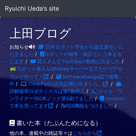
Ryuichi Ueda's site
上田ブログ
お知らせ
日本ロボット学会から論文賞をいた
だきました
/
ロボットの確率・統計という本を出
します
/
芸人さんとYouTubeの動画に出ました
/
ロボット屋さんMisskeyサーバー立てたのでアカ
ウント作って！
/
SoftwareDesign誌で連載
中
/
ThinkPadの広告記事に出ました。
/
詳解確率ロボティクスは第7刷突入
/
シェル・ワ
ンライナー160本ノック第5刷でました
/
Amazon
で本を売ってます
/
RSS機能をつけました
/
書いた本（たぶんためになる）
他の本、連載中の雑誌等々は
こちらから