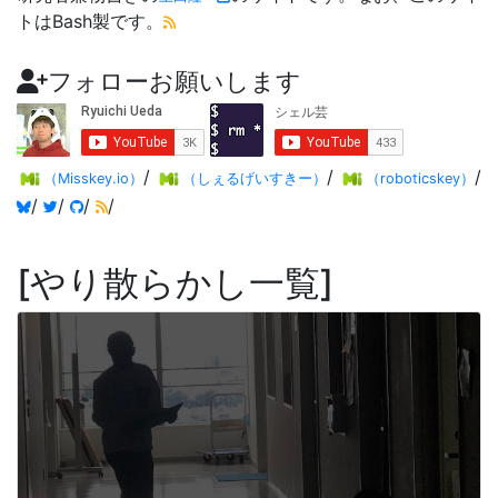
トはBash製です。
フォローお願いします
/
/
/
（Misskey.io）
（しぇるげいすきー）
（roboticskey）
/
/
/
/
やり散らかし一覧