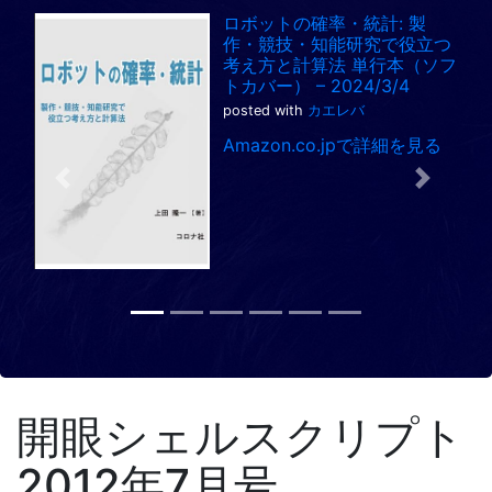
ロボットの確率・統計: 製
作・競技・知能研究で役立つ
考え方と計算法 単行本（ソフ
トカバー） – 2024/3/4
posted with
カエレバ
Amazon.co.jpで詳細を見る
Previous
Next
開眼シェルスクリプト
2012年7月号