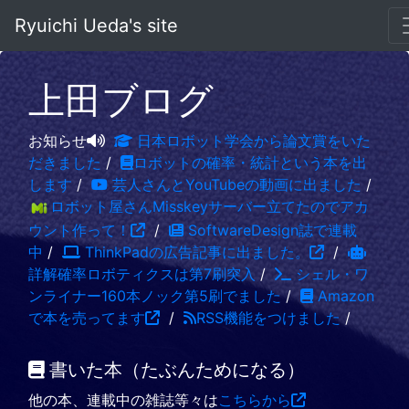
Ryuichi Ueda's site
上田ブログ
お知らせ
日本ロボット学会から論文賞をいた
だきました
/
ロボットの確率・統計という本を出
します
/
芸人さんとYouTubeの動画に出ました
/
ロボット屋さんMisskeyサーバー立てたのでアカ
ウント作って！
/
SoftwareDesign誌で連載
中
/
ThinkPadの広告記事に出ました。
/
詳解確率ロボティクスは第7刷突入
/
シェル・ワ
ンライナー160本ノック第5刷でました
/
Amazon
で本を売ってます
/
RSS機能をつけました
/
書いた本（たぶんためになる）
他の本、連載中の雑誌等々は
こちらから