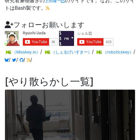
研究者兼物書きの
のサイトです。なお、このサイ
上田隆一
トはBash製です。
フォローお願いします
/
/
/
（Misskey.io）
（しぇるげいすきー）
（roboticskey）
/
/
/
/
やり散らかし一覧