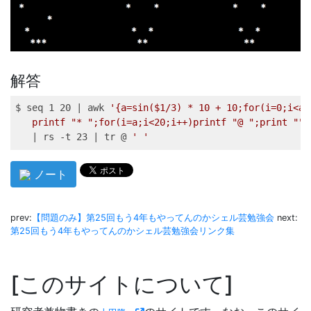
解答
$ 
seq
 1 20 
|
awk
'{a=sin($1/3) * 10 + 10;for(i=0;i<a;
printf "* ";for(i=a;i<20;i++)printf "@ ";print ""}
|
rs
 -t 23 
|
tr
 @ 
' '
ノート
prev:
【問題のみ】第25回もう4年もやってんのかシェル芸勉強会
next:
第25回もう4年もやってんのかシェル芸勉強会リンク集
このサイトについて