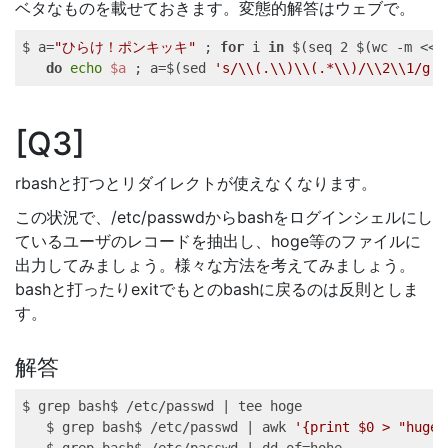
ベタなものを載せておきます。変態的解答はウェブで。
$ 
a=
"ひらけ！ポンキッキ"
 ; 
for
i
in
$(
seq
 2 
$(
wc
 -m 
<<<
do
echo
$a
;
a=$(
sed
's/\\(.\\)\\(.*\\)/\\2\\1/g'
Q3
rbashと打つとリダイレクトが使えなくなります。
この状況で、/etc/passwdからbashをログインシェルにし
ているユーザのレコードを抽出し、hoge等のファイルに
出力してみましょう。様々な方法を考えてみましょう。
bashと打ったりexitでもとのbashに戻るのは反則としま
す。
解答
$ 
grep
 bash$ /etc/passwd 
|
tee
 hoge
$ 
grep
 bash$ /etc/passwd 
|
awk
'{print $0 > "huge"