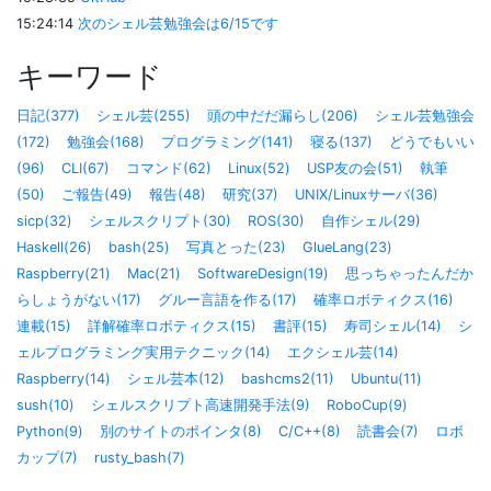
15:24:14
次のシェル芸勉強会は6/15です
キーワード
日記(377)
シェル芸(255)
頭の中だだ漏らし(206)
シェル芸勉強会
(172)
勉強会(168)
プログラミング(141)
寝る(137)
どうでもいい
(96)
CLI(67)
コマンド(62)
Linux(52)
USP友の会(51)
執筆
(50)
ご報告(49)
報告(48)
研究(37)
UNIX/Linuxサーバ(36)
sicp(32)
シェルスクリプト(30)
ROS(30)
自作シェル(29)
Haskell(26)
bash(25)
写真とった(23)
GlueLang(23)
Raspberry(21)
Mac(21)
SoftwareDesign(19)
思っちゃったんだか
らしょうがない(17)
グルー言語を作る(17)
確率ロボティクス(16)
連載(15)
詳解確率ロボティクス(15)
書評(15)
寿司シェル(14)
シ
ェルプログラミング実用テクニック(14)
エクシェル芸(14)
Raspberry(14)
シェル芸本(12)
bashcms2(11)
Ubuntu(11)
sush(10)
シェルスクリプト高速開発手法(9)
RoboCup(9)
Python(9)
別のサイトのポインタ(8)
C/C++(8)
読書会(7)
ロボ
カップ(7)
rusty_bash(7)