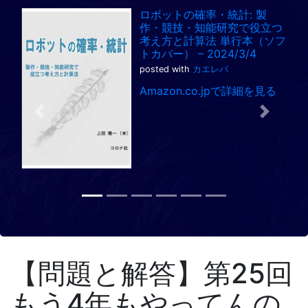
ロボットの確率・統計: 製
作・競技・知能研究で役立つ
考え方と計算法 単行本（ソフ
トカバー） – 2024/3/4
posted with
カエレバ
Amazon.co.jpで詳細を見る
Previous
Next
【問題と解答】第25回
もう4年もやってんの