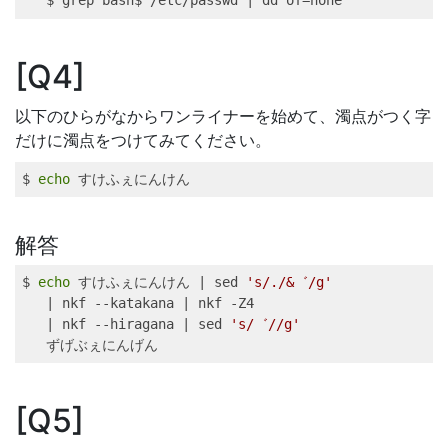
$ 
grep
 bash$ /etc/passwd 
|
dd
 of=hohe
Q4
以下のひらがなからワンライナーを始めて、濁点がつく字
だけに濁点をつけてみてください。
$ 
echo
 すけふぇにんけん
解答
$ 
echo
 すけふぇにんけん 
|
sed
's/./&゛/g'
|
nkf
 --katakana 
|
nkf
 -Z4 
|
nkf
 --hiragana 
|
sed
's/゛//g'
ずげぶぇにんげん
Q5