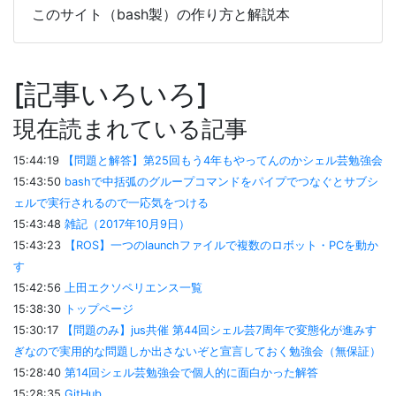
このサイト（bash製）の作り方と解説本
記事いろいろ
現在読まれている記事
15:44:19
【問題と解答】第25回もう4年もやってんのかシェル芸勉強会
15:43:50
bashで中括弧のグループコマンドをパイプでつなぐとサブシ
ェルで実行されるので一応気をつける
15:43:48
雑記（2017年10月9日）
15:43:23
【ROS】一つのlaunchファイルで複数のロボット・PCを動か
す
15:42:56
上田エクソペリエンス一覧
15:38:30
トップページ
15:30:17
【問題のみ】jus共催 第44回シェル芸7周年で変態化が進みす
ぎなので実用的な問題しか出さないぞと宣言しておく勉強会（無保証）
15:28:40
第14回シェル芸勉強会で個人的に面白かった解答
15:28:35
GitHub