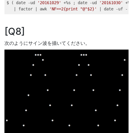
$ 
(
date
 -ud 
'20161029'
 +%s 
;
date
 -ud 
'20161030'
 +%s
|
factor
|
awk
'NF==2{print "@"$2}'
|
date
 -uf - 
Q8
次のようにサイン波を描いてください。