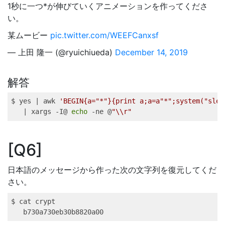
1秒に一つ*が伸びていくアニメーションを作ってくださ
い。
某ムービー
pic.twitter.com/WEEFCanxsf
— 上田 隆一 (@ryuichiueda)
December 14, 2019
解答
$ 
yes
|
awk
'BEGIN{a="*"}{print a;a=a"*";system("slee
|
xargs
 -I@ 
echo
 -ne @
"
\\
r"
Q6
日本語のメッセージから作った次の文字列を復元してくだ
さい。
$ 
cat
 crypt 
b730a730eb30b8820a00