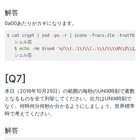
解答
0a00あたりがカギになります。
$ 
cat
 crypt 
|
xxd
 -ps -r 
|
iconv
 -f=ucs-2le -t=utf8
シェル芸
$ 
echo
 -ne 
$(
sed
's/\\(..\\)\\(..\\)/\\\\U\\2\\1/g
シェル芸
Q7
本日（2016年10月29日）の範囲の毎秒のUNIX時刻で素数
となるものを全て列挙してください。出力はUNIX時刻で
なく、何時何分何秒か分かるようにしましょう。世界標準
時で考えてください。
解答