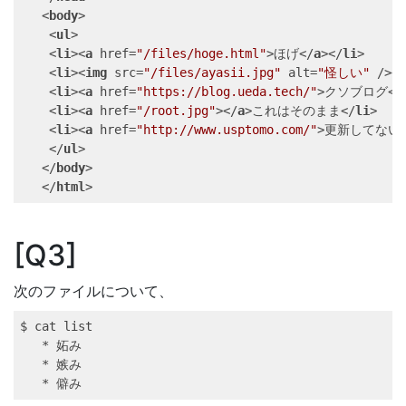
<
body
>
<
ul
>
<
li
>
<
a
href
=
"/files/hoge.html"
>
ほげ
</
a
>
</
li
>
<
li
>
<
img
src
=
"/files/ayasii.jpg"
alt
=
"怪しい"
/>
<
<
li
>
<
a
href
=
"https://blog.ueda.tech/"
>
クソブログ
</
<
li
>
<
a
href
=
"/root.jpg"
>
</
a
>
これはそのまま
</
li
>
<
li
>
<
a
href
=
"http://www.usptomo.com/"
>
更新してない
</
ul
>
</
body
>
</
html
>
Q3
次のファイルについて、
$ 
cat
 list
*
 妬み
*
 嫉み
*
 僻み