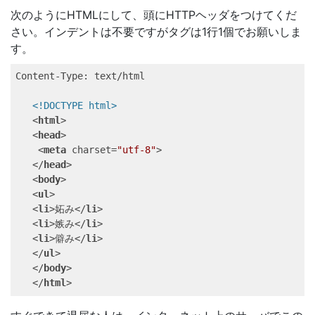
次のようにHTMLにして、頭にHTTPヘッダをつけてくだ
さい。インデントは不要ですがタグは1行1個でお願いしま
す。
Content-Type: text/html
<!DOCTYPE 
html
>
<
html
>
<
head
>
<
meta
charset
=
"utf-8"
>
</
head
>
<
body
>
<
ul
>
<
li
>
妬み
</
li
>
<
li
>
嫉み
</
li
>
<
li
>
僻み
</
li
>
</
ul
>
</
body
>
</
html
>