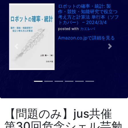
ロボットの確率・統計: 製
作・競技・知能研究で役立つ
考え方と計算法 単行本（ソフ
トカバー） – 2024/3/4
posted with
カエレバ
Amazon.co.jpで詳細を見る
Previous
Next
【問題のみ】jus共催
第30回危念シェル芸勉