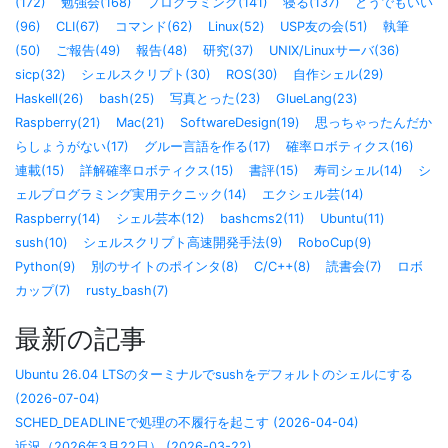
(172)
勉強会(168)
プログラミング(141)
寝る(137)
どうでもいい
(96)
CLI(67)
コマンド(62)
Linux(52)
USP友の会(51)
執筆
(50)
ご報告(49)
報告(48)
研究(37)
UNIX/Linuxサーバ(36)
sicp(32)
シェルスクリプト(30)
ROS(30)
自作シェル(29)
Haskell(26)
bash(25)
写真とった(23)
GlueLang(23)
Raspberry(21)
Mac(21)
SoftwareDesign(19)
思っちゃったんだか
らしょうがない(17)
グルー言語を作る(17)
確率ロボティクス(16)
連載(15)
詳解確率ロボティクス(15)
書評(15)
寿司シェル(14)
シ
ェルプログラミング実用テクニック(14)
エクシェル芸(14)
Raspberry(14)
シェル芸本(12)
bashcms2(11)
Ubuntu(11)
sush(10)
シェルスクリプト高速開発手法(9)
RoboCup(9)
Python(9)
別のサイトのポインタ(8)
C/C++(8)
読書会(7)
ロボ
カップ(7)
rusty_bash(7)
最新の記事
Ubuntu 26.04 LTSのターミナルでsushをデフォルトのシェルにする
(2026-07-04)
SCHED_DEADLINEで処理の不履行を起こす (2026-04-04)
近況（2026年3月22日） (2026-03-22)