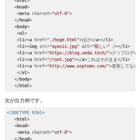
<
html
>
<
head
>
<
meta
charset
=
"utf-8"
>
</
head
>
<
body
>
<
ul
>
<
li
>
<
a
href
=
"./hoge.html"
>
ほげ
</
a
>
</
li
>
<
li
>
<
img
src
=
"ayasii.jpg"
alt
=
"怪しい"
/>
</
li
>
<
li
>
<
a
href
=
"https://blog.ueda.tech/"
>
クソブログ
</
<
li
>
<
a
href
=
"/root.jpg"
>
</
a
>
これはそのまま
</
li
>
<
li
>
<
a
href
=
"http://www.usptomo.com/"
>
更新してない
</
ul
>
</
body
>
</
html
>
次が出力例です。
<!DOCTYPE 
html
>
<
html
>
<
head
>
<
meta
charset
=
"utf-8"
>
</
head
>