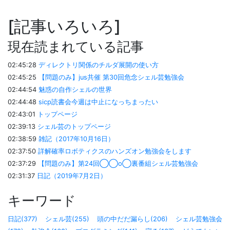
記事いろいろ
現在読まれている記事
02:45:28
ディレクトリ関係のチルダ展開の使い方
02:45:25
【問題のみ】jus共催 第30回危念シェル芸勉強会
02:44:54
魅惑の自作シェルの世界
02:44:48
sicp読書会今週は中止になっちまったい
02:43:01
トップページ
02:39:13
シェル芸のトップページ
02:38:59
雑記（2017年10月16日）
02:37:50
詳解確率ロボティクスのハンズオン勉強会をします
02:37:29
【問題のみ】第24回◯◯o◯裏番組シェル芸勉強会
02:31:37
日記（2019年7月2日）
キーワード
日記(377)
シェル芸(255)
頭の中だだ漏らし(206)
シェル芸勉強会