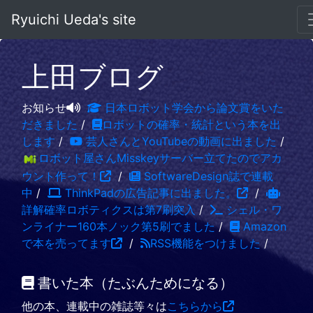
Ryuichi Ueda's site
上田ブログ
お知らせ
日本ロボット学会から論文賞をいた
だきました
/
ロボットの確率・統計という本を出
します
/
芸人さんとYouTubeの動画に出ました
/
ロボット屋さんMisskeyサーバー立てたのでアカ
ウント作って！
/
SoftwareDesign誌で連載
中
/
ThinkPadの広告記事に出ました。
/
詳解確率ロボティクスは第7刷突入
/
シェル・ワ
ンライナー160本ノック第5刷でました
/
Amazon
で本を売ってます
/
RSS機能をつけました
/
書いた本（たぶんためになる）
他の本、連載中の雑誌等々は
こちらから