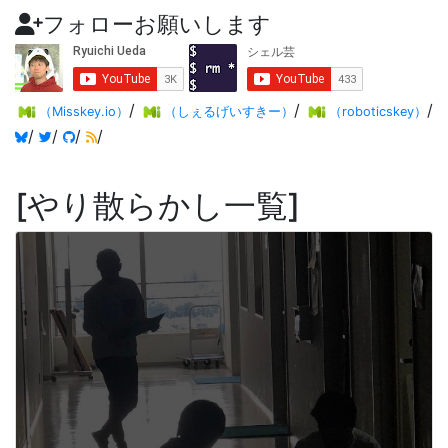
フォローお願いします
/
/
/
（Misskey.io）
（しぇるげいすきー）
（roboticskey）
/
/
/
/
やり散らかし一覧