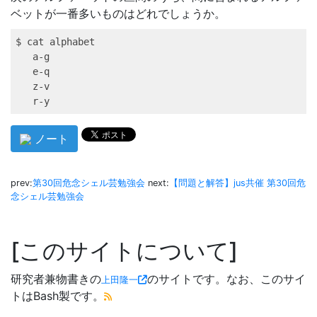
ベットが一番多いものはどれでしょうか。
$ 
cat
 alphabet 
a-g
e-q
z-v
r-y
ノート
prev:
第30回危念シェル芸勉強会
next:
【問題と解答】jus共催 第30回危
念シェル芸勉強会
このサイトについて
研究者兼物書きの
のサイトです。なお、このサイ
上田隆一
トはBash製です。