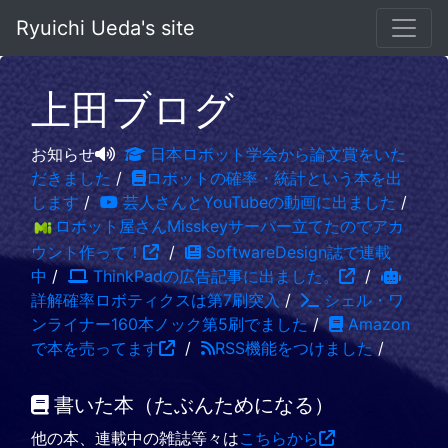
Ryuichi Ueda's site
上田ブログ
お知らせ
日本ロボット学会から論文賞をいた
だきました
/
ロボットの確率・統計という本を出
します
/
芸人さんとYouTubeの動画に出ました
/
ロボット屋さんMisskeyサーバー立てたのでアカ
ウント作って！
/
SoftwareDesign誌で連載
中
/
ThinkPadの広告記事に出ました。
/
詳解確率ロボティクスは第7刷突入
/
シェル・ワ
ンライナー160本ノック第5刷でました
/
Amazon
で本を売ってます
/
RSS機能をつけました
/
書いた本（たぶんためになる）
他の本、連載中の雑誌等々は
こちらから