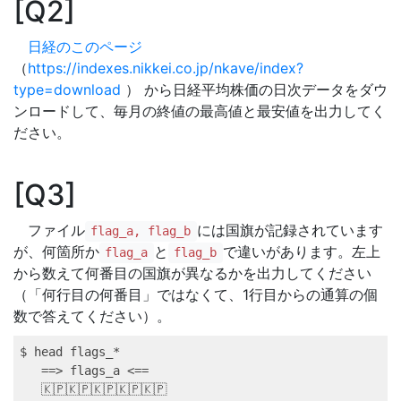
Q2
日経のこのページ
（
https://indexes.nikkei.co.jp/nkave/index?
type=download
） から日経平均株価の日次データをダウ
ンロードして、毎月の終値の最高値と最安値を出力してく
ださい。
Q3
ファイル
には国旗が記録されています
flag_a, flag_b
が、何箇所か
と
で違いがあります。左上
flag_a
flag_b
から数えて何番目の国旗が異なるかを出力してください
（「何行目の何番目」ではなくて、1行目からの通算の個
数で答えてください）。
$ head flags_*

   =
=>
 flags_a <==

   🇰🇵🇰🇵🇰🇵🇰🇵🇰🇵
