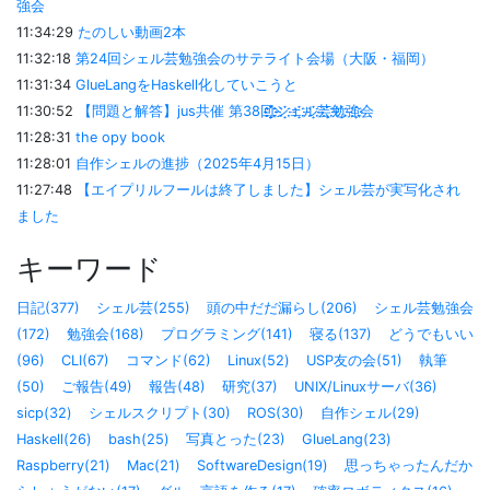
強会
11:34:29
たのしい動画2本
11:32:18
第24回シェル芸勉強会のサテライト会場（大阪・福岡）
11:31:34
GlueLangをHaskell化していこうと
11:30:52
【問題と解答】jus共催 第38回҈҈҉҈҈҉シ҈҉ェ҈҉ル҈҉芸҈҉勉҈҉強҈҉会
11:28:31
the opy book
11:28:01
自作シェルの進捗（2025年4月15日）
11:27:48
【エイプリルフールは終了しました】シェル芸が実写化され
ました
キーワード
日記(377)
シェル芸(255)
頭の中だだ漏らし(206)
シェル芸勉強会
(172)
勉強会(168)
プログラミング(141)
寝る(137)
どうでもいい
(96)
CLI(67)
コマンド(62)
Linux(52)
USP友の会(51)
執筆
(50)
ご報告(49)
報告(48)
研究(37)
UNIX/Linuxサーバ(36)
sicp(32)
シェルスクリプト(30)
ROS(30)
自作シェル(29)
Haskell(26)
bash(25)
写真とった(23)
GlueLang(23)
Raspberry(21)
Mac(21)
SoftwareDesign(19)
思っちゃったんだか