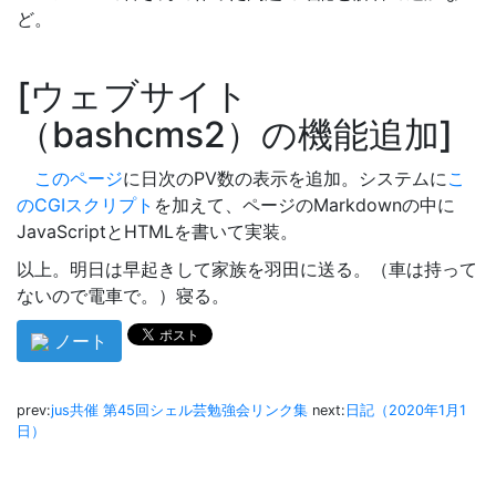
ど。
ウェブサイト
（bashcms2）の機能追加
このページ
に日次のPV数の表示を追加。システムに
こ
のCGIスクリプト
を加えて、ページのMarkdownの中に
JavaScriptとHTMLを書いて実装。
以上。明日は早起きして家族を羽田に送る。（車は持って
ないので電車で。）寝る。
ノート
prev:
jus共催 第45回シェル芸勉強会リンク集
next:
日記（2020年1月1
日）