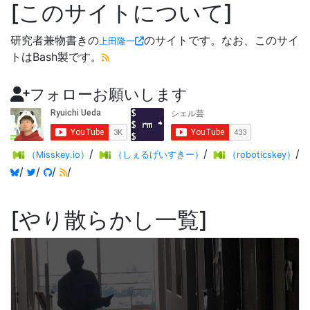
このサイトについて
研究者兼物書きの
のサイトです。なお、このサイ
上田隆一
トはBash製です。
フォローお願いします
/
/
/
（Misskey.io）
（しぇるげいすきー）
（roboticskey）
/
/
/
/
やり散らかし一覧