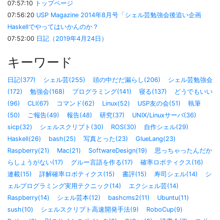
07:57:10
トップページ
07:56:20
USP Magazine 2014年8月号「シェル芸勉強会後追い企画
Haskellでやってはいかんのか？
07:52:00
日記（2019年4月24日）
キーワード
日記(377)
シェル芸(255)
頭の中だだ漏らし(206)
シェル芸勉強会
(172)
勉強会(168)
プログラミング(141)
寝る(137)
どうでもいい
(96)
CLI(67)
コマンド(62)
Linux(52)
USP友の会(51)
執筆
(50)
ご報告(49)
報告(48)
研究(37)
UNIX/Linuxサーバ(36)
sicp(32)
シェルスクリプト(30)
ROS(30)
自作シェル(29)
Haskell(26)
bash(25)
写真とった(23)
GlueLang(23)
Raspberry(21)
Mac(21)
SoftwareDesign(19)
思っちゃったんだか
らしょうがない(17)
グルー言語を作る(17)
確率ロボティクス(16)
連載(15)
詳解確率ロボティクス(15)
書評(15)
寿司シェル(14)
シ
ェルプログラミング実用テクニック(14)
エクシェル芸(14)
Raspberry(14)
シェル芸本(12)
bashcms2(11)
Ubuntu(11)
sush(10)
シェルスクリプト高速開発手法(9)
RoboCup(9)