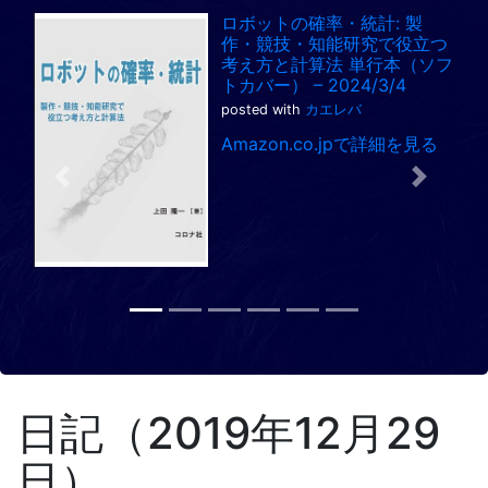
ロボットの確率・統計: 製
作・競技・知能研究で役立つ
考え方と計算法 単行本（ソフ
トカバー） – 2024/3/4
posted with
カエレバ
Amazon.co.jpで詳細を見る
Previous
Next
日記（2019年12月29
日）