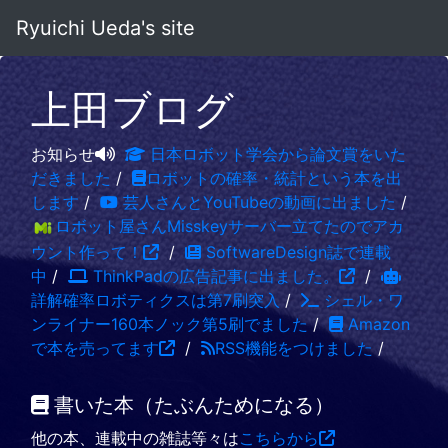
Ryuichi Ueda's site
上田ブログ
お知らせ
日本ロボット学会から論文賞をいた
だきました
/
ロボットの確率・統計という本を出
します
/
芸人さんとYouTubeの動画に出ました
/
ロボット屋さんMisskeyサーバー立てたのでアカ
ウント作って！
/
SoftwareDesign誌で連載
中
/
ThinkPadの広告記事に出ました。
/
詳解確率ロボティクスは第7刷突入
/
シェル・ワ
ンライナー160本ノック第5刷でました
/
Amazon
で本を売ってます
/
RSS機能をつけました
/
書いた本（たぶんためになる）
他の本、連載中の雑誌等々は
こちらから