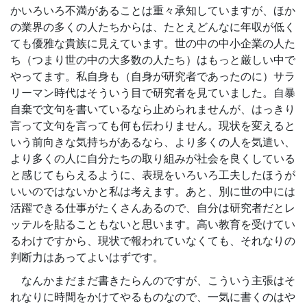
かいろいろ不満があることは重々承知していますが、ほか
の業界の多くの人たちからは、たとえどんなに年収が低く
ても優雅な貴族に見えています。世の中の中小企業の人た
ち（つまり世の中の大多数の人たち）はもっと厳しい中で
やってます。私自身も（自身が研究者であったのに）サラ
リーマン時代はそういう目で研究者を見ていました。自暴
自棄で文句を書いているなら止められませんが、はっきり
言って文句を言っても何も伝わりません。現状を変えると
いう前向きな気持ちがあるなら、より多くの人を気遣い、
より多くの人に自分たちの取り組みが社会を良くしている
と感じてもらえるように、表現をいろいろ工夫したほうが
いいのではないかと私は考えます。あと、別に世の中には
活躍できる仕事がたくさんあるので、自分は研究者だとレ
ッテルを貼ることもないと思います。高い教育を受けてい
るわけですから、現状で報われていなくても、それなりの
判断力はあってよいはずです。
なんかまだまだ書きたらんのですが、こういう主張はそ
れなりに時間をかけてやるものなので、一気に書くのはや