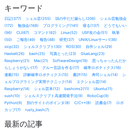
キーワード
日記(377)
シェル芸(255)
頭の中だだ漏らし(206)
シェル芸勉強会
(172)
勉強会(168)
プログラミング(141)
寝る(137)
どうでもいい
(96)
CLI(67)
コマンド(62)
Linux(52)
USP友の会(51)
執筆
(50)
ご報告(49)
報告(48)
研究(37)
UNIX/Linuxサーバ(36)
sicp(32)
シェルスクリプト(30)
ROS(30)
自作シェル(29)
Haskell(26)
bash(25)
写真とった(23)
GlueLang(23)
Raspberry(21)
Mac(21)
SoftwareDesign(19)
思っちゃったんだか
らしょうがない(17)
グルー言語を作る(17)
確率ロボティクス(16)
連載(15)
詳解確率ロボティクス(15)
書評(15)
寿司シェル(14)
シ
ェルプログラミング実用テクニック(14)
エクシェル芸(14)
Raspberry(14)
シェル芸本(12)
bashcms2(11)
Ubuntu(11)
sush(10)
シェルスクリプト高速開発手法(9)
RoboCup(9)
Python(9)
別のサイトのポインタ(8)
C/C++(8)
読書会(7)
ロボ
カップ(7)
rusty_bash(7)
最新の記事