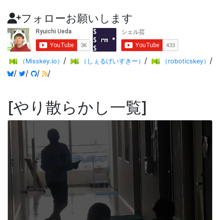
フォローお願いします
/
/
/
（Misskey.io）
（しぇるげいすきー）
（roboticskey）
/
/
/
/
やり散らかし一覧