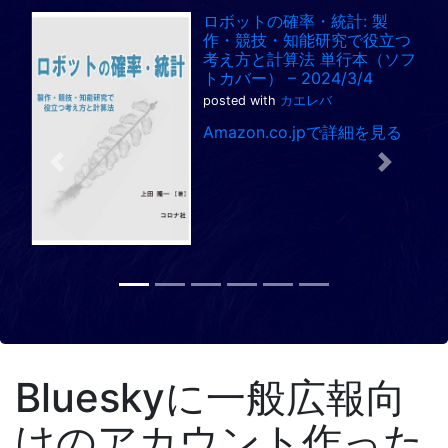
ロボットの確率・統計: 製
作・競技・知能研究で役立つ
考え方と計算法 単行本（ソフ
トカバー） – 2024/3/4
posted with
カエレバ
Amazon.co.jpで詳細を見る
Previous
Next
Blueskyに一般広報向
けのアカウント作った