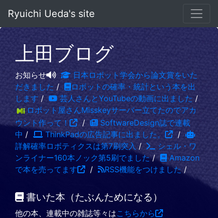
Ryuichi Ueda's site
上田ブログ
お知らせ
日本ロボット学会から論文賞をいた
だきました
/
ロボットの確率・統計という本を出
します
/
芸人さんとYouTubeの動画に出ました
/
ロボット屋さんMisskeyサーバー立てたのでアカ
ウント作って！
/
SoftwareDesign誌で連載
中
/
ThinkPadの広告記事に出ました。
/
詳解確率ロボティクスは第7刷突入
/
シェル・ワ
ンライナー160本ノック第5刷でました
/
Amazon
で本を売ってます
/
RSS機能をつけました
/
書いた本（たぶんためになる）
他の本、連載中の雑誌等々は
こちらから