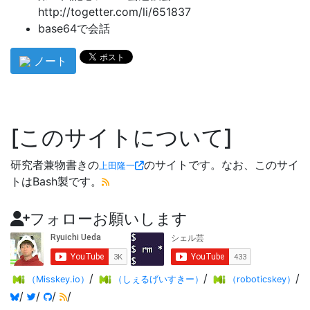
http://togetter.com/li/651837
base64で会話
ノート
このサイトについて
研究者兼物書きの
のサイトです。なお、このサイ
上田隆一
トはBash製です。
フォローお願いします
/
/
/
（Misskey.io）
（しぇるげいすきー）
（roboticskey）
/
/
/
/