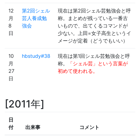
12
第2回シェル
現在は第2回シェル芸勉強会と呼
月
芸人養成勉
称。まとめが残っている一番古
8
強会
いもので、出てくるコマンドが
日
少ない。上田=女子高生というイ
メージが定着（どうでもいい）
10
hbstudy#38
現在は第1回シェル芸勉強会と呼
月
称。
「シェル芸」という言葉が
27
初めて使われる。
日
2011年
日
付
出来事
コメント