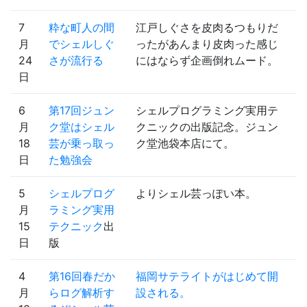
7
粋な町人の間
江戸しぐさを皮肉るつもりだ
月
でシェルしぐ
ったがあんまり皮肉った感じ
24
さが流行る
にはならず企画倒れムード。
日
6
第17回ジュン
シェルプログラミング実用テ
月
ク堂はシェル
クニックの出版記念。ジュン
18
芸が乗っ取っ
ク堂池袋本店にて。
日
た勉強会
5
シェルプログ
よりシェル芸っぽい本。
月
ラミング実用
15
テクニック
出
日
版
4
第16回春だか
福岡サテライトがはじめて開
月
らログ解析す
設される。