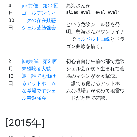
4
jus共催、第22回
鳥海さんが
月
ゴールデンウィ
alias eval='eval eval'
30
ークの存在疑惑
という危険シェル芸を発
日
シェル芸勉強会
明。鳥海さんがワンライナ
ーで
ヒルベルト曲線
とドラ
ゴン曲線を描く。
2
jus共催、第21回
初心者向け午前の部で危険
月
未経験者大歓
シェル芸が次々生まれて会
13
迎！誰でも働け
場のマシンが次々撃沈。
日
るアットホーム
「誰でも働けるアットホー
な職場ですシェ
ムな職場」が改めて地雷ワ
ル芸勉強会
ードだと皆で確認。
2015年