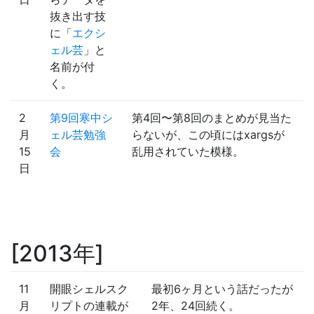
抜き出す技
に「
エクシ
ェル芸
」と
名前が付
く。
2
第9回寒中シ
第4回〜第8回のまとめが見当た
月
ェル芸勉強
らないが、この頃にはxargsが
15
会
乱用されていた模様。
日
2013年
11
開眼シェルスク
最初6ヶ月という話だったが
月
リプトの連載が
2年、24回続く。