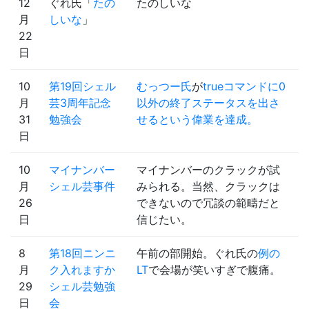
12
ぐれ氏「
たの
たのしいな
月
しいな
」
22
日
10
第19回シェル
むっつー氏
が
trueコマンドに0
月
芸3周年記念
以外の終了ステータスを出さ
31
勉強会
せるという偉業を達成。
日
10
マイナンバー
マイナンバーのクラックが試
月
シェル芸事件
みられる。当然、クラックは
26
できないので冗談の範疇だと
日
信じたい。
8
第18回ニンニ
午前の部開始。ぐれ氏の
例の
月
ク入れますか
LT
で会場が笑いすぎで腹痛。
29
シェル芸勉強
日
会