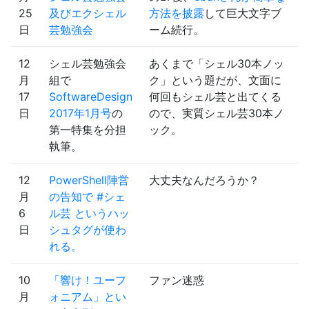
25
及びエクシェル
方法を披露
して巨大文字ブ
日
芸勉強会
ーム続行。
12
シェル芸勉強会
あくまで「シェル30本ノッ
月
組で
ク」という題だが、文面に
17
SoftwareDesign
何回もシェル芸と出てくる
日
2017年1月号
の
ので、実質シェル芸30本ノ
第一特集を分担
ック。
執筆。
12
PowerShell陣営
大丈夫なんだろうか？
月
の告知で #シェ
6
ル芸 というハッ
日
シュタグが使わ
れる。
10
「響け！ユーフ
ファン迷惑
月
ォニアム」とい