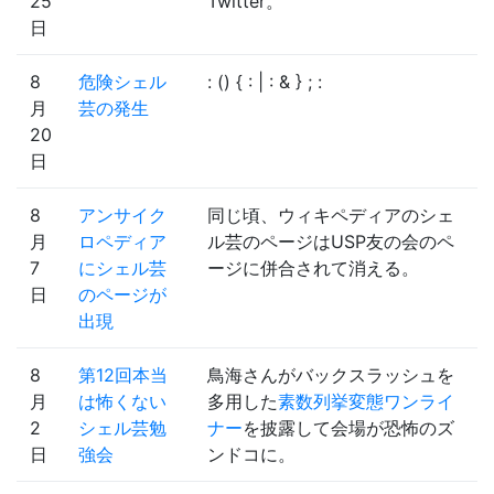
25
Twitter。
日
8
危険シェル
: () { : | : & } ; :
月
芸の発生
20
日
8
アンサイク
同じ頃、ウィキペディアのシェ
月
ロペディア
ル芸のページはUSP友の会のペ
7
にシェル芸
ージに併合されて消える。
日
のページが
出現
8
第12回本当
鳥海さんがバックスラッシュを
月
は怖くない
多用した
素数列挙変態ワンライ
2
シェル芸勉
ナー
を披露して会場が恐怖のズ
日
強会
ンドコに。