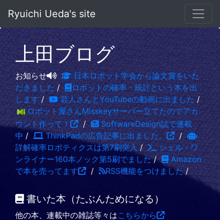
Ryuichi Ueda's site
上田ブログ
お知らせ
日本ロボット学会から論文賞をいた
だきました
/
ロボットの確率・統計という本を出
します
/
芸人さんとYouTubeの動画に出ました
/
ロボット屋さんMisskeyサーバー立てたのでアカ
ウント作って！
/
SoftwareDesign誌で連載
中
/
ThinkPadの広告記事に出ました。
/
詳解確率ロボティクスは第7刷突入
/
シェル・ワ
ンライナー160本ノック第5刷でました
/
Amazon
で本を売ってます
/
RSS機能をつけました
/
書いた本（たぶんためになる）
他の本、連載中の雑誌等々は
こちらから