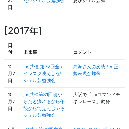
27
たいシェル芸勉強会
妻がシェル芸婚
日
2017年
日
付
出来事
コメント
12
jus共催 第32回全く
鳥海さんの変態Perl正
月2
インスタ映えしない
規表現が炸裂
日
シェル芸勉強会
10
jus共催第31回朝か
大阪で「rmコマンドチ
月7
らだと疲れるから午
キンレース」勃発
日
後からでええじゃろ
シェル芸勉強会