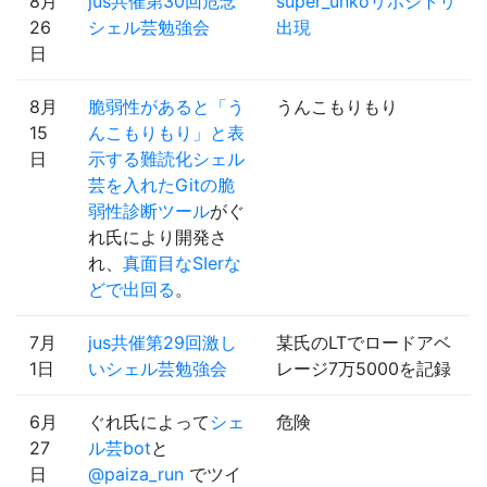
8月
jus共催第30回危念
super_unkoリポジトリ
26
シェル芸勉強会
出現
日
8月
脆弱性があると「う
うんこもりもり
15
んこもりもり」と表
日
示する難読化シェル
芸を入れたGitの脆
弱性診断ツール
がぐ
れ氏により開発さ
れ、
真面目なSIerな
どで出回る
。
7月
jus共催第29回激し
某氏のLTでロードアベ
1日
いシェル芸勉強会
レージ7万5000を記録
6月
ぐれ氏によって
シェ
危険
27
ル芸bot
と
日
@paiza_run
でツイ