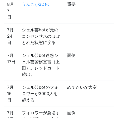
8月
うんこが3D化
重要
7
日
7月
シェル芸botが元の
24
コンセンサスのほぼ
日
とれた状態に戻る
7月
シェル芸bot迷惑シ
面倒
17日
ェル芸警察宣言（上
田）。レッドカード
続出。
7月
シェル芸botのフォ
めでたいが大変
16
ロワーが3000人を
日
超える
7月
フォロワーが急増す
面倒