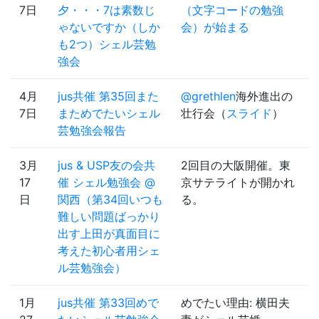
7日
夕・・・7は素数じ
（文字コードの勉強
ゃないですか（しか
会）が始まる
も2つ）シェル芸勉
強会
4月
jus共催 第35回また
@grethlen
海外進出の
7日
まためでたいシェル
壮行会（
スライド
）
芸勉強会報告
3月
jus & USP友の会共
2回目の大阪開催。東
17
催 シェル勉強会 @
京サテライトが開かれ
日
関西（第34回いつも
る。
難しい問題ばっかり
出す上田が真面目に
考えた初心者用シェ
ル芸勉強会）
1月
jus共催 第33回めで
めでたい理由: 横田夫