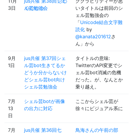
11月
jus共催 第38回シ҈҉ェ҈҉
ググラビリティーが悪
3日
ル҈҉芸҈҉勉҈҉強҈҉会
いタイトルは前回のシ
ェル芸勉強会の
「
Unicode結合文字難
読化
by
@kanata201612
さ
ん」から
9月
jus共催 第37回シェ
タイトルの意味:
1日
ル芸bot生きてるか
TwitterのAPI変更でシ
どうか分からないけ
ェル芸bot消滅の危機
どシェル芸bot向け
だった。が、なんとか
シェル芸勉強会
乗り越え。
7月
シェル芸botが画像
ここからシェル芸が
13
の出力に対応
徐々にビジュアル系に
日
7月
jus共催 第36回七
鳥海さんの午前の部