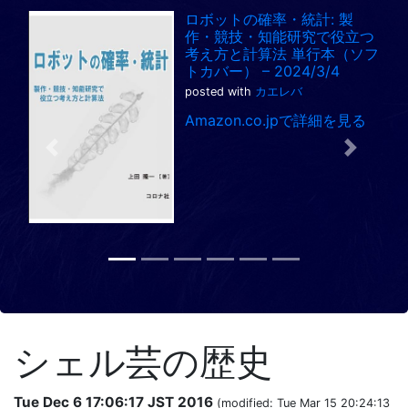
ロボットの確率・統計: 製
作・競技・知能研究で役立つ
考え方と計算法 単行本（ソフ
トカバー） – 2024/3/4
posted with
カエレバ
Amazon.co.jpで詳細を見る
Previous
Next
シェル芸の歴史
Tue Dec 6 17:06:17 JST 2016
(modified: Tue Mar 15 20:24:13