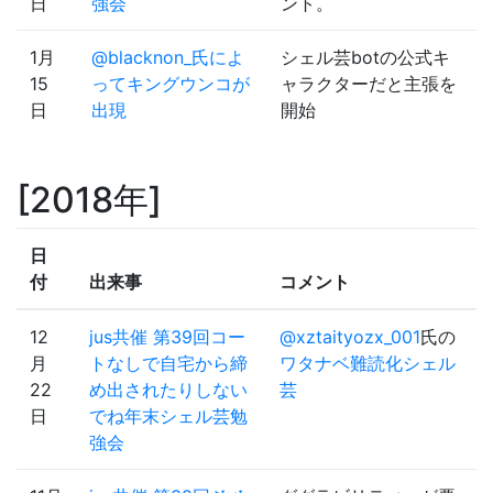
日
強会
ント。
1月
@blacknon_氏によ
シェル芸botの公式キ
15
ってキングウンコが
ャラクターだと主張を
日
出現
開始
2018年
日
付
出来事
コメント
12
jus共催 第39回コー
@xztaityozx_001
氏の
月
トなしで自宅から締
ワタナベ難読化シェル
22
め出されたりしない
芸
日
でね年末シェル芸勉
強会