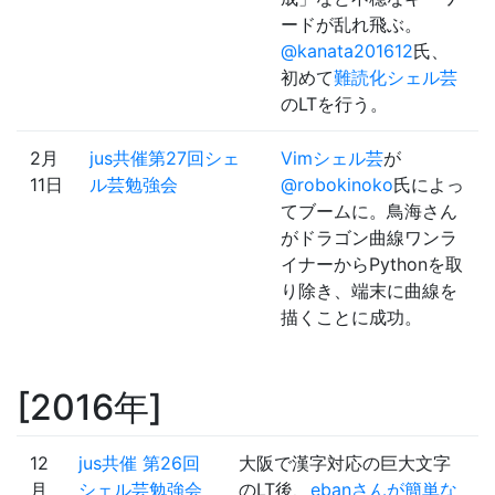
ードが乱れ飛ぶ。
@kanata201612
氏、
初めて
難読化シェル芸
のLTを行う。
2月
jus共催第27回シェ
Vimシェル芸
が
11日
ル芸勉強会
@robokinoko
氏によっ
てブームに。鳥海さん
がドラゴン曲線ワンラ
イナーからPythonを取
り除き、端末に曲線を
描くことに成功。
2016年
12
jus共催 第26回
大阪で漢字対応の巨大文字
月
シェル芸勉強会
のLT後、
ebanさんが簡単な