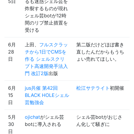
5日
るも迷惑シェル芸を
炸裂するものが現れ
シェル芸botが12時
間のリプ禁止措置を
受ける
6月
上田、
フルスクラッ
第二版だけどほぼ書き
28
チから1日でCMSを
直したんだからもうち
日
作る シェルスクリ
ょい売れてほしい。
プト高速開発手法入
門 改訂2版
出版
6月
jus共催 第42回
松江サテライト
初開催
15
BLACK HOLEシェル
日
芸勉強会
5月
ojichat
がシェル芸
シェル芸botがおじさ
30
botに導入される
ん化して騒ぎに
日