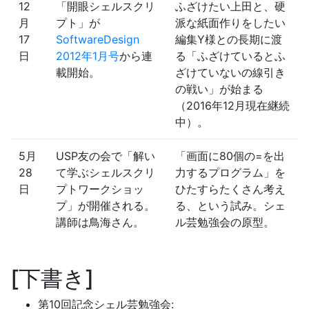
12
「開眼シェルスクリ
ふざけたい上田と、硬
月
プト」が
派な紙面作りをしたい
17
SoftwareDesign
編集Y様との長期に渡
日
2012年1月号
から連
る「ふざけているとふ
載開始。
ざけていないの線引き
の戦い」が始まる
（2016年12月現在継続
中）。
5月
USP友の会で「解い
「画面に80個の=を出
28
て学ぶシェルスクリ
力するプログラム」を
日
プトワークショッ
ひたすらたくさん考え
プ」が開催される。
る、という試み。シェ
講師は鳥海さん。
ル芸勉強会の原型。
下書き
第10回記念シェル芸勉強会: