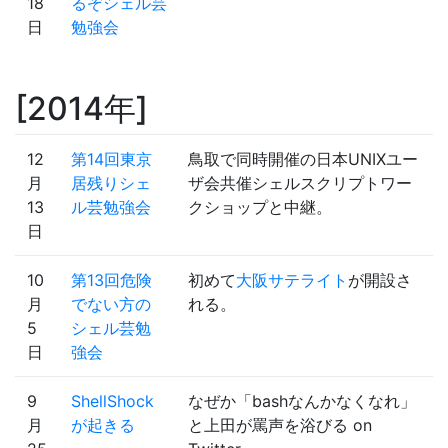
18
るぞシェル芸
日
勉強会
2014年
12
第14回東京
鳥取で同時開催の日本UNIXユー
月
居残りシェ
ザ会共催シェルスクリプトワー
13
ル芸勉強会
クショップと中継。
日
10
第13回危険
初めて
大阪サテライト
が開設さ
月
でない方の
れる。
5
シェル芸勉
日
強会
9
ShellShock
なぜか「bashなんかなくなれ」
月
が起きる
と上田が罵声を浴びる on