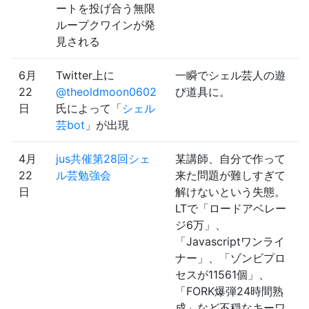
ートを投げ合う無限
ループクワインが発
見される
6月
Twitter上に
一瞬でシェル芸人の遊
22
@theoldmoon0602
び道具に。
日
氏によって「
シェル
芸bot
」が出現
4月
jus共催第28回シェ
某講師、自分で作って
22
ル芸勉強会
来た問題が難しすぎて
日
解けないという失態。
LTで「ロードアベレー
ジ6万」、
「Javascriptワンライ
ナー」、「ゾンビプロ
セスが11561個」、
「FORK爆弾24時間熟
成」など不穏なキーワ