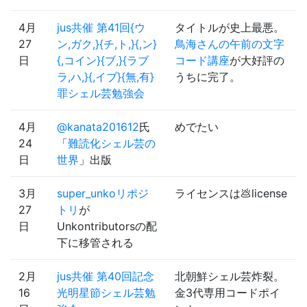
4月
jus共催 第41回{ウ
タイトルが史上最悪。
27
ン,ガク,}{チ,ト,}{,ン}
鳥海さんの午前の文字
日
{,コイン}{ブ,}{ラブ
コード講座
が大好評の
ラ,ハ,}{,イブ}{無,有}
うちに完了。
罪シェル芸勉強会
4月
@kanata201612
氏
めでたい
24
「
難読化シェル芸の
日
世界
」出版
3月
super_unkoリポジ
ライセンスは💩license
27
トリ
が
日
Unkontributorsの配
下に移管される
2月
jus共催 第40回記念
北朝鮮シェル芸炸裂。
16
光明星節シェル芸勉
金3代専用コードポイ