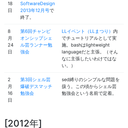
18
SoftwareDesign
日
2013年12月号
で
終了。
8
第6回チャンピ
LLイベント（LLまつり）
内
月
オンシップシェ
でチュートリアルとして実
24
ル芸ランナー勉
施。bashはlightweight
日
強会
languageだと主張。（そん
なに主張したいわけではな
い。）
2
第3回シェル芸
sed縛りのシンプルな問題を
月
爆破デスマッチ
扱う。この頃からシェル芸
16
勉強会
勉強会という名前で定着。
日
2012年