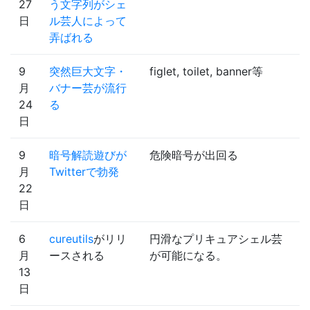
27
う文字列がシェ
日
ル芸人によって
弄ばれる
9
突然巨大文字・
figlet, toilet, banner等
月
バナー芸が流行
24
る
日
9
暗号解読遊びが
危険暗号が出回る
月
Twitterで勃発
22
日
6
cureutils
がリリ
円滑なプリキュアシェル芸
月
ースされる
が可能になる。
13
日