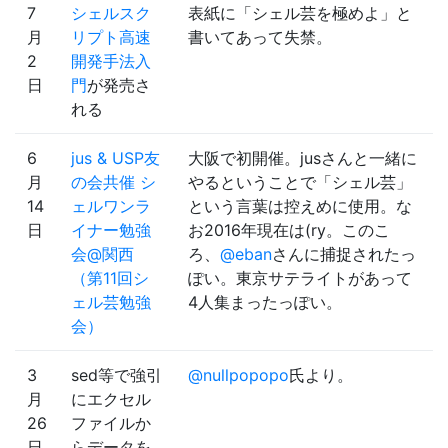
7
シェルスク
表紙に「シェル芸を極めよ」と
月
リプト高速
書いてあって失禁。
2
開発手法入
日
門
が発売さ
れる
6
jus & USP友
大阪で初開催。jusさんと一緒に
月
の会共催 シ
やるということで「シェル芸」
14
ェルワンラ
という言葉は控えめに使用。な
日
イナー勉強
お2016年現在は(ry。このこ
会@関西
ろ、
@eban
さんに捕捉されたっ
（第11回シ
ぽい。東京サテライトがあって
ェル芸勉強
4人集まったっぽい。
会）
3
sed等で強引
@nullpopopo
氏より。
月
にエクセル
26
ファイルか
日
らデータを