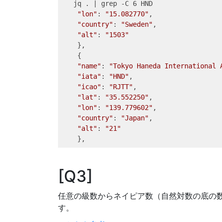
jq
 . 
|
grep
 -C 6 HND
"lon"
: 
"15.082770"
,
"country"
: 
"Sweden"
,
"alt"
: 
"1503"
 },
{
"name"
: 
"Tokyo Haneda International 
"iata"
: 
"HND"
,
"icao"
: 
"RJTT"
,
"lat"
: 
"35.552250"
,
"lon"
: 
"139.779602"
,
"country"
: 
"Japan"
,
"alt"
: 
"21"
}
,
Q3
任意の級数からネイピア数（自然対数の底の
す。