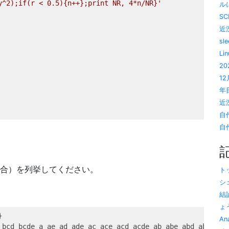
y^2);if(r < 0.5){n++};print NR, 4*n/NR}'
ルに
SC
近況
sl
Li
20
1
年目
近況
自
自作
部分集合）を列挙してください。
トッ
シ
結
ょう
}
A
 bcd bcde a ae ad ade ac ace acd acde ab abe abd abde ab