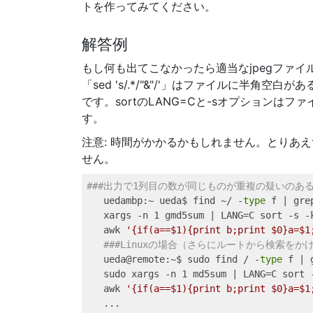
トを作ってみてください。
解答例
もし何も出てこなかったら適当なjpegファ
「sed 's/.*/"&"/'」はファイルに半
です。sortのLANG=Cと-sオプション
す。
注意: 時間がかかるかもしれません。とりあえ
せん。
###出力で1列目の数が同じものが重複の疑いのある
uedambp
:~ ueda$ find ~/ -
type
 f 
|
gre
xargs
 -n 1 gmd5sum 
|
LANG=
C 
sort
 -s -
awk
'{if(a==$1){print b;print $0}a=$1
###Linuxの場合（さらにルートから検索をかけ
ueda@remote
:~$ sudo find / -
type
 f 
|
sudo
 xargs -n 1 md5sum 
|
LANG=
C 
sort
 
awk
'{if(a==$1){print b;print $0}a=$1
...