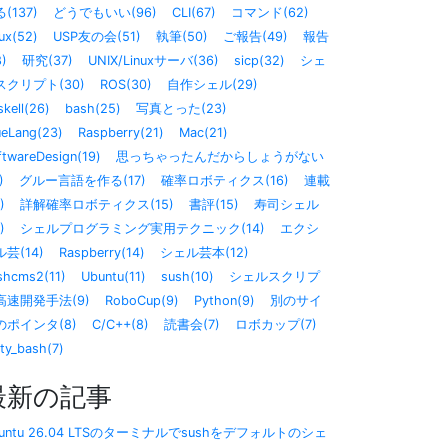
(137)
どうでもいい(96)
CLI(67)
コマンド(62)
ux(52)
USP友の会(51)
執筆(50)
ご報告(49)
報告
8)
研究(37)
UNIX/Linuxサーバ(36)
sicp(32)
シェ
スクリプト(30)
ROS(30)
自作シェル(29)
kell(26)
bash(25)
写真とった(23)
ueLang(23)
Raspberry(21)
Mac(21)
ftwareDesign(19)
思っちゃったんだからしょうがない
)
グルー言語を作る(17)
確率ロボティクス(16)
連載
)
詳解確率ロボティクス(15)
書評(15)
寿司シェル
)
シェルプログラミング実用テクニック(14)
エクシ
芸(14)
Raspberry(14)
シェル芸本(12)
shcms2(11)
Ubuntu(11)
sush(10)
シェルスクリプ
高速開発手法(9)
RoboCup(9)
Python(9)
別のサイ
のポインタ(8)
C/C++(8)
読書会(7)
ロボカップ(7)
sty_bash(7)
最新の記事
buntu 26.04 LTSのターミナルでsushをデフォルトのシェ