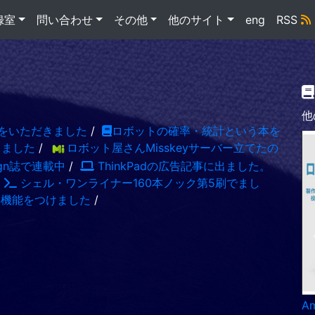
録室
問い合わせ
その他
他のサイト
eng
RSS
他
をいただきました
/
ロボットの確率・統計という本を
出ました
/
ロボット屋さんMisskeyサーバー立てたの
sign誌で連載中
/
ThinkPadの広告記事に出ました。
/
シェル・ワンライナー160本ノック第5刷でまし
S機能をつけました
/
A