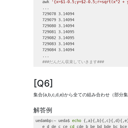
awk
'{x=$1-0.5;y=$2-0.5;r=sqrt(x^2 + 
...
729078
 3.14094
729079
 3.14094
729080
 3.14094
729081
 3.14095
729082
 3.14095
729083
 3.14094
729084
 3.14094
...
###だんだん収束していきます###
Q6
集合{a,b,c,d,e}から全ての組み合わせ（
解答例
uedambp
:~ ueda$ 
echo
{,a}{,b}{,c}{,d}{,e
e
 d de c ce 
cd
 cde b be bd bde bc bce