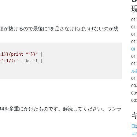
01
01
)の項が抜けるので最後に1を足さなければいけないのが残
01
01
C
,i)}{print ""}}'
|
01
:^:1/(:'
|
bc
 -l 
|
01
ル
01
00
00
00
e64を多重にかけたものです。解読してください。ワンラ
日記
ェ