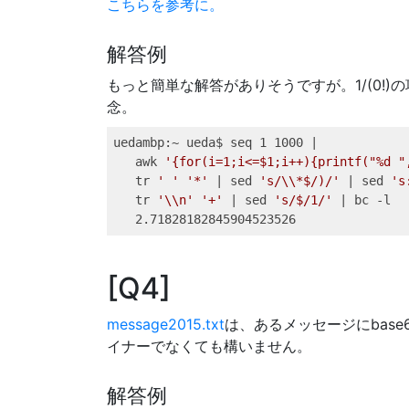
こちらを参考に。
解答例
もっと簡単な解答がありそうですが。1/(0!
念。
uedambp
:~ ueda$ seq 1 1000 
|
awk
'{for(i=1;i<=$1;i++){printf("%d "
tr
' '
'*'
|
sed
's/\\*$/)/'
|
sed
's
tr
'\\n'
'+'
|
sed
's/$/1/'
|
bc
 -l 
2.71828182845904523526
Q4
message2015.txt
は、あるメッセージにbas
イナーでなくても構いません。
解答例