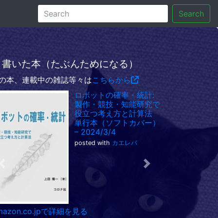
Search
書いた本（たぶんためになる）
の本、連載中の雑誌等々は
こちらから
ロボットの確率・統計:
製作・競技・知能研究で
役立つ考え方と計算法
単行本（ソフトカバー）
– 2024/3/4
posted with
カエレバ
Previous
Next
mazon.co.jpで詳細を見る