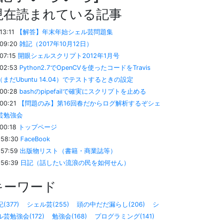
現在読まれている記事
:13:11
【解答】年末年始シェル芸問題集
:09:20
雑記（2017年10月12日）
:07:15
開眼シェルスクリプト2012年1月号
:02:53
Python2.7でOpenCVを使ったコードをTravis
I（まだUbuntu 14.04）でテストするときの設定
:00:28
bashのpipefailで確実にスクリプトを止める
:00:21
【問題のみ】第16回春だからログ解析するぞシェ
芸勉強会
:00:18
トップページ
:58:30
FaceBook
:57:59
出版物リスト（書籍・商業誌等）
:56:39
日記（話したい流浪の民を如何せん）
キーワード
(377)
シェル芸(255)
頭の中だだ漏らし(206)
シ
ル芸勉強会(172)
勉強会(168)
プログラミング(141)