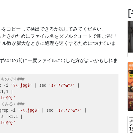
イルをコピーして検出できるか試してみてください。
角空白があるときのためにファイル名をダブルクォートで囲む処理
はファイル数が膨大なときに処理を速くするためにつけていま
ずsortの前に一度ファイルに出した方がよいかもしれま
ものです###
p
 -i 
'\\.jpg$'
|
sed
's/.*/"&"/'
|
k1,1 
|
;b=$0}'
てみる）###
grep
 -i 
'\\.jpg$'
|
sed
's/.*/"&"/'
|
-s -k1,1 
|
;b=$0}'