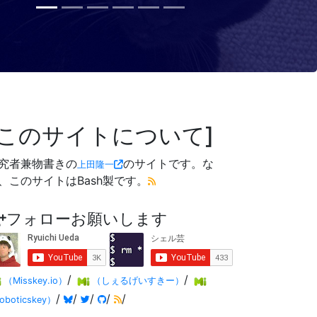
このサイトについて
究者兼物書きの
のサイトです。な
上田隆一
、このサイトはBash製です。
フォローお願いします
/
/
（Misskey.io）
（しぇるげいすきー）
/
/
/
/
/
oboticskey）