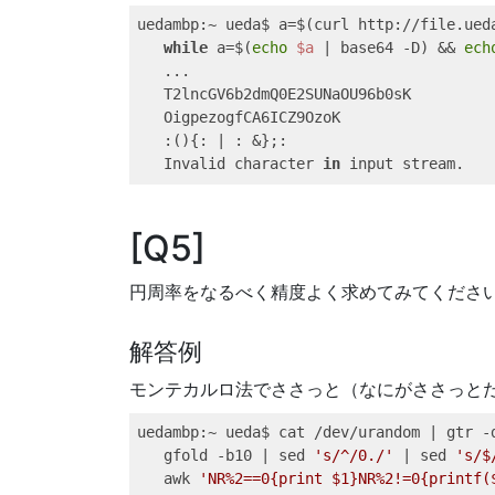
uedambp
:~ ueda$ a=
$(
curl
 http://file.ued
while
a=$(
echo
$a
|
base64
 -D
)
&&
ech
...
T2lncGV6b2dmQ0E2SUNaOU96b0sK
OigpezogfCA6ICZ9OzoK
:()
{: 
|
:
&
};
:
Invalid
 character 
in
 input stream.
Q5
円周率をなるべく精度よく求めてみてくださ
解答例
モンテカルロ法でささっと（なにがささっと
uedambp
:~ ueda$ cat /dev/urandom 
|
gtr
 -
gfold
 -b10 
|
sed
's/^/0./'
|
sed
's/$
awk
'NR%2==0{print $1}NR%2!=0{printf(