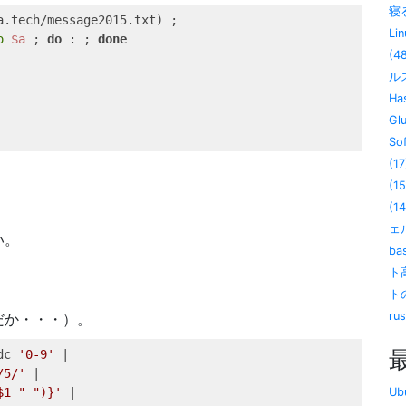
寝る
a.tech/message2015.txt
)
;
Lin
o
$a
;
do
:
;
done
(4
ル
Has
Gl
So
(17
(15
(14
ェル
い。
ba
ト
ト
ru
だか・・・）。
dc 
'0-9'
|
/5/'
|
$1 " ")}'
|
U