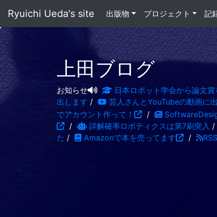
Ryuichi Ueda's site
出版物
プロジェクト
記
上田ブログ
お知らせ
日本ロボット学会から論文賞
出します
/
芸人さんとYouTubeの動画に
でアカウント作って！
/
SoftwareDe
/
詳解確率ロボティクスは第7刷突入
た
/
Amazonで本を売ってます
/
RS