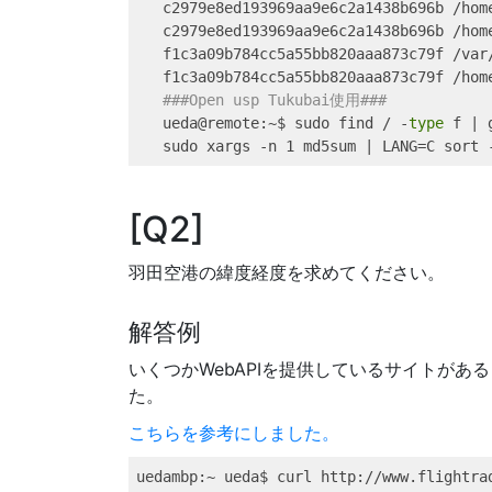
c2979e8ed193969aa9e6c2a1438b696b
 /hom
c2979e8ed193969aa9e6c2a1438b696b
 /hom
f1c3a09b784cc5a55bb820aaa873c79f
 /var
f1c3a09b784cc5a55bb820aaa873c79f
 /hom
###Open usp Tukubai使用###
ueda@remote
:~$ sudo find / -
type
 f 
|
sudo
 xargs -n 1 md5sum 
|
LANG=
C 
sort
 
Q2
羽田空港の緯度経度を求めてください。
解答例
いくつかWebAPIを提供しているサイトがあると
た。
こちらを参考にしました。
uedambp
:~ ueda$ curl http://www.flightra