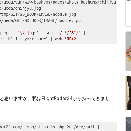
e/ueda/var/www/bashcms/pages/whats_bashCMS/chinjyu.jpg
e/ueda/chinjyu.jpg
/tmp/GIT/SD_BOOK/IMAGE/noodle.jpg
e/ueda/GIT/SD_BOOK/IMAGE/noodle.jpg
grep
 -i 
'\\.jpg$'
|
sed
's/.*/"&"/'
|
-s -k1,1 
|
yarr
 num=1 
|
awk
'NF>2'
思いますが、私はFlightRadar24から持ってきまし
dar24.com/_json/airports.php 
2>
 /dev/null 
|