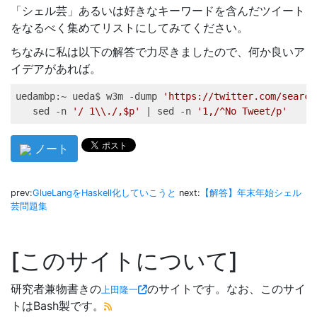
「シェル芸」あるいは好きなキーワードを含んだツイート
をなるべく集めてリストにしてみてください。
ちなみに私は以下の解答で力尽きましたので、何か良いア
イデアがあれば。
uedambp
:~ ueda$ w3m -dump 
'https://twitter.com/search
sed
 -n 
'/ 1\\./,$p'
|
sed
 -n 
'1,/^No Tweet/p'
ノート
prev:
GlueLangをHaskell化していこうと
next:
【解答】年末年始シェル
芸問題集
このサイトについて
研究者兼物書きの
のサイトです。なお、このサイ
上田隆一
トはBash製です。