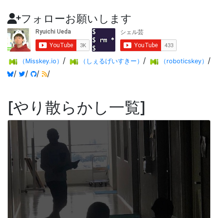
フォローお願いします
/
/
/
（Misskey.io）
（しぇるげいすきー）
（roboticskey）
/
/
/
/
やり散らかし一覧