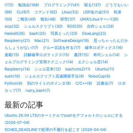
(172)
勉強会(168)
プログラミング(141)
寝る(137)
どうでもいい
(96)
CLI(67)
コマンド(62)
Linux(52)
USP友の会(51)
執筆
(50)
ご報告(49)
報告(48)
研究(37)
UNIX/Linuxサーバ(36)
sicp(32)
シェルスクリプト(30)
ROS(30)
自作シェル(29)
Haskell(26)
bash(25)
写真とった(23)
GlueLang(23)
Raspberry(21)
Mac(21)
SoftwareDesign(19)
思っちゃったんだか
らしょうがない(17)
グルー言語を作る(17)
確率ロボティクス(16)
連載(15)
詳解確率ロボティクス(15)
書評(15)
寿司シェル(14)
シ
ェルプログラミング実用テクニック(14)
エクシェル芸(14)
Raspberry(14)
シェル芸本(12)
bashcms2(11)
Ubuntu(11)
sush(10)
シェルスクリプト高速開発手法(9)
RoboCup(9)
Python(9)
別のサイトのポインタ(8)
C/C++(8)
読書会(7)
ロボ
カップ(7)
rusty_bash(7)
最新の記事
Ubuntu 26.04 LTSのターミナルでsushをデフォルトのシェルにする
(2026-07-04)
SCHED_DEADLINEで処理の不履行を起こす (2026-04-04)