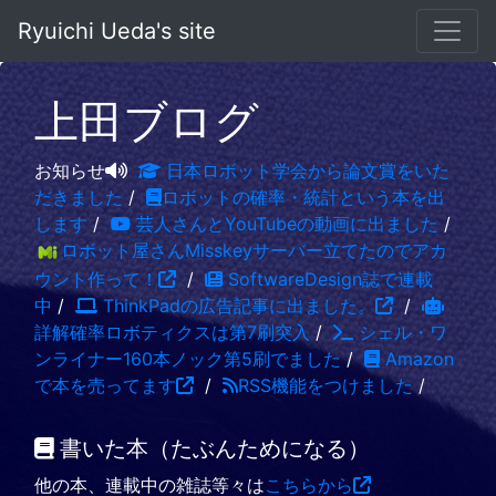
Ryuichi Ueda's site
上田ブログ
お知らせ
日本ロボット学会から論文賞をいた
だきました
/
ロボットの確率・統計という本を出
します
/
芸人さんとYouTubeの動画に出ました
/
ロボット屋さんMisskeyサーバー立てたのでアカ
ウント作って！
/
SoftwareDesign誌で連載
中
/
ThinkPadの広告記事に出ました。
/
詳解確率ロボティクスは第7刷突入
/
シェル・ワ
ンライナー160本ノック第5刷でました
/
Amazon
で本を売ってます
/
RSS機能をつけました
/
書いた本（たぶんためになる）
他の本、連載中の雑誌等々は
こちらから