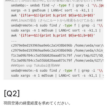
###出力で1列目の数が同じものが重複の疑いのあるものです###
uedambp
:~ ueda$ find ~/ -
type
 f 
|
grep
 -i 
'\\.jpg$
xargs
 -n 1 gmd5sum 
|
LANG=
C 
sort
 -s -k1,1 
|
awk
'{if(a==$1){print b;print $0}a=$1;b=$0}'
###Linuxの場合（さらにルートから検索をかけてみる）###
ueda@remote
:~$ sudo find / -
type
 f 
|
grep
 -i 
'\\.j
sudo
 xargs -n 1 md5sum 
|
LANG=
C 
sort
 -s -k1,1 
|
awk
'{if(a==$1){print b;print $0}a=$1;b=$0}'
...
c2979e8ed193969aa9e6c2a1438b696b
 /home/ueda/var/ww
c2979e8ed193969aa9e6c2a1438b696b
 /home/ueda/chinjy
f1c3a09b784cc5a55bb820aaa873c79f
 /var/tmp/GIT/SD_B
f1c3a09b784cc5a55bb820aaa873c79f
 /home/ueda/GIT/SD
###Open usp Tukubai使用###
ueda@remote
:~$ sudo find / -
type
 f 
|
grep
 -i 
'\\.j
sudo
 xargs -n 1 md5sum 
|
LANG=
C 
sort
 -s -k1,1 
|
ya
Q2
羽田空港の緯度経度を求めてください。