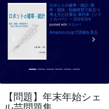
ロボットの確率・統計: 製
作・競技・知能研究で役立つ
考え方と計算法 単行本（ソフ
トカバー） – 2024/3/4
posted with
カエレバ
Amazon.co.jpで詳細を見る
Previous
Next
【問題】年末年始シェ
ル芸問題集