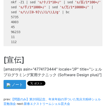
nkf
 -Z1 
|
sed
's/十/1*10+/'
|
sed
's/百/1*100+/'
|
sed
's/千/1*1000+/'
|
sed
's/万/1*10000+/'
|
sed
's/\\([0-9]\\)1/\\1/g'
|
bc
5735
4003
45
96233
11
112
宣伝
[amazonjs asin="4774173444" locale="JP" title="シェル
プログラミング実用テクニック (Software Design plus)"]
ノート
prev:
【問題のみ】第20回記念、年末年始の浮ついた気分大粉砕シェル
芸勉強会
next:
新春エクストリームシェル芸大会