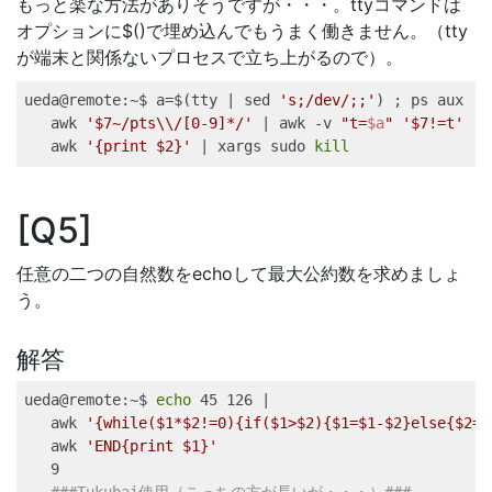
もっと楽な方法がありそうですが・・・。ttyコマンドは
オプションに$()で埋め込んでもうまく働きません。（tty
が端末と関係ないプロセスで立ち上がるので）。
ueda@remote
:~$ a=
$(
tty
|
sed
's;/dev/;;'
)
;
ps
 aux 
|
awk
'$7~/pts\\/[0-9]*/'
|
awk
 -v 
"t=
$a
"
'$7!=t'
|
awk
'{print $2}'
|
xargs
 sudo 
kill
Q5
任意の二つの自然数をechoして最大公約数を求めましょ
う。
解答
ueda@remote
:~$ 
echo
 45 126 
|
awk
'{while($1*$2!=0){if($1>$2){$1=$1-$2}else{$2=$
awk
'END{print $1}'
9
###Tukubai使用（こっちの方が長いが・・・）###