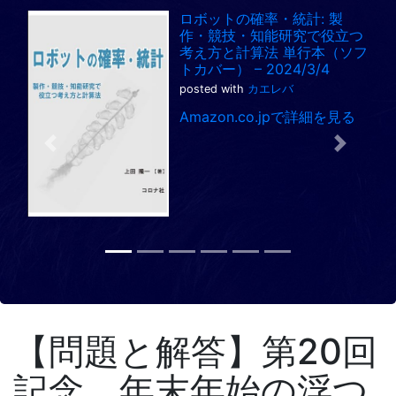
ロボットの確率・統計: 製
作・競技・知能研究で役立つ
考え方と計算法 単行本（ソフ
トカバー） – 2024/3/4
posted with
カエレバ
Amazon.co.jpで詳細を見る
Previous
Next
【問題と解答】第20回
記念、年末年始の浮つ