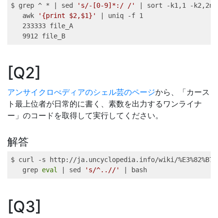
$ 
grep
 ^ * 
|
sed
's/-[0-9]*:/ /'
|
sort
 -k1,1 -k2,2nr
awk
'{print $2,$1}'
|
uniq
 -f 1
233333
 file_A
9912
 file_B
Q2
アンサイクロぺディアのシェル芸のページ
から、「カース
ト最上位者が日常的に書く、素数を出力するワンライナ
ー」のコードを取得して実行してください。
解答
$ 
curl
 -s http://ja.uncyclopedia.info/wiki/%E3%82%B7%
grep
eval
|
sed
's/^..//'
|
bash
Q3