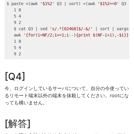
$ 
paste
<(
awk
'$1%2'
 Q3 
|
sort
)
<(
awk
'$1%2==0'
 Q3 
|
1
 8
5
 4
9
 2
$ 
cat
 Q3 
|
sed
's/.*[02468]$/-&/'
|
sort
|
xargs
|
awk
'{for(i=NF/2;i>=1;i--){print $(NF-i+1),-$i}}'
1
 8
5
 4
9
 2
Q4
今、ログインしているサーバについて、自分の今使ってい
るリモート端末以外の端末を抹殺してください。rootにな
っても構いません。
解答