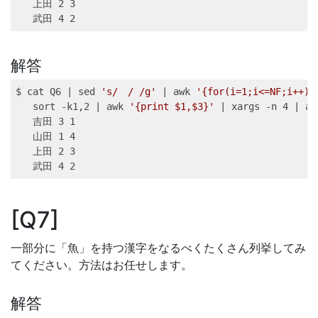
上田 
2
 3
武田 
4
 2
解答
$ 
cat
 Q6 
|
sed
's/　/ /g'
|
awk
'{for(i=1;i<=NF;i++){
sort
 -k1,2 
|
awk
'{print $1,$3}'
|
xargs
 -n 4 
|
aw
吉田 
3
 1
山田 
1
 4
上田 
2
 3
武田 
4
 2
Q7
一部分に「魚」を持つ漢字をなるべくたくさん列挙してみ
てください。方法はお任せします。
解答