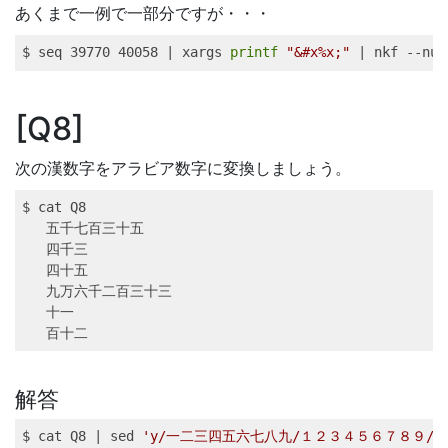
あくまで一例で一部分ですが・・・
$ 
seq
 39770 40058 
|
xargs
printf
"&#x%x;"
|
nkf
 --num
Q8
次の漢数字をアラビア数字に変換しましょう。
$ 
cat
 Q8 
五千七百三十五
四千三
四十五
九万六千二百三十三
十一
百十二
解答
$ 
cat
 Q8 
|
sed
'y/一二三四五六七八九/１２３４５６７８９/'