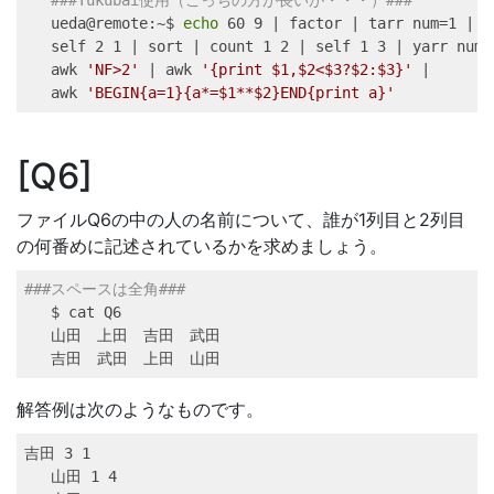
ueda@remote
:~$ 
echo
 60 9 
|
factor
|
tarr
 num=1 
|
t
self
 2 1 
|
sort
|
count
 1 2 
|
self
 1 3 
|
yarr
 num=
awk
'NF>2'
|
awk
'{print $1,$2<$3?$2:$3}'
|
awk
'BEGIN{a=1}{a*=$1**$2}END{print a}'
Q6
ファイルQ6の中の人の名前について、誰が1列目と2列目
の何番めに記述されているかを求めましょう。
###スペースは全角###
$ 
cat
 Q6
山田　上田　吉田　武田
吉田　武田　上田　山田
解答例は次のようなものです。
吉田 
3
 1
山田 
1
 4