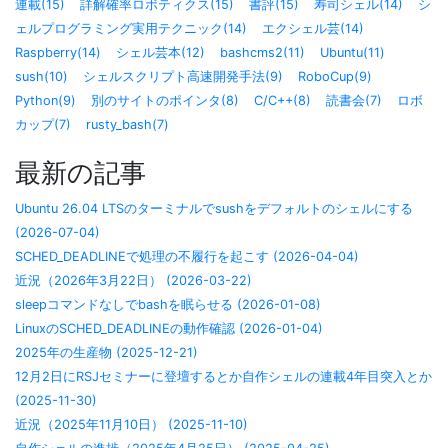
連載(15)
詳解確率ロボティクス(15)
書評(15)
寿司シェル(14)
シ
ェルプログラミング実用テクニック(14)
エクシェル芸(14)
Raspberry(14)
シェル芸本(12)
bashcms2(11)
Ubuntu(11)
sush(10)
シェルスクリプト高速開発手法(9)
RoboCup(9)
Python(9)
別のサイトのポインタ(8)
C/C++(8)
読書会(7)
ロボ
カップ(7)
rusty_bash(7)
最新の記事
Ubuntu 26.04 LTSのターミナルでsushをデフォルトのシェルにする
(2026-07-04)
SCHED_DEADLINEで処理の不履行を起こす (2026-04-04)
近況（2026年3月22日） (2026-03-22)
sleepコマンドなしでbashを眠らせる (2026-01-08)
LinuxのSCHED_DEADLINEの動作確認 (2026-01-04)
2025年の生産物 (2025-12-21)
12月2日にRSJセミナーに登壇するとか自作シェルの連載4年目突入とか
(2025-11-30)
近況（2025年11月10日） (2025-11-10)