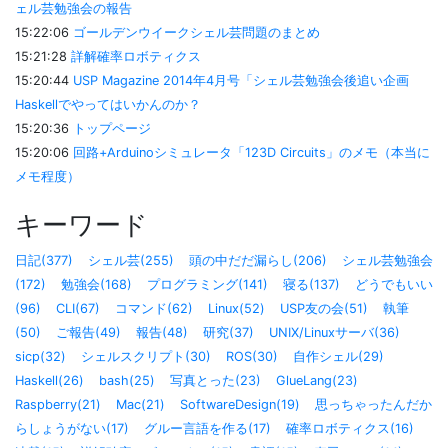
ェル芸勉強会の報告
15:22:06
ゴールデンウイークシェル芸問題のまとめ
15:21:28
詳解確率ロボティクス
15:20:44
USP Magazine 2014年4月号「シェル芸勉強会後追い企画
Haskellでやってはいかんのか？
15:20:36
トップページ
15:20:06
回路+Arduinoシミュレータ「123D Circuits」のメモ（本当に
メモ程度）
キーワード
日記(377)
シェル芸(255)
頭の中だだ漏らし(206)
シェル芸勉強会
(172)
勉強会(168)
プログラミング(141)
寝る(137)
どうでもいい
(96)
CLI(67)
コマンド(62)
Linux(52)
USP友の会(51)
執筆
(50)
ご報告(49)
報告(48)
研究(37)
UNIX/Linuxサーバ(36)
sicp(32)
シェルスクリプト(30)
ROS(30)
自作シェル(29)
Haskell(26)
bash(25)
写真とった(23)
GlueLang(23)
Raspberry(21)
Mac(21)
SoftwareDesign(19)
思っちゃったんだか
らしょうがない(17)
グルー言語を作る(17)
確率ロボティクス(16)