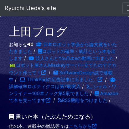
Ryuichi Ueda's site
上田ブログ
お知らせ
日本ロボット学会から論文賞をいた
だきました
/
ロボットの確率・統計という本を出
します
/
芸人さんとYouTubeの動画に出ました
/
ロボット屋さんMisskeyサーバー立てたのでアカ
ウント作って！
/
SoftwareDesign誌で連載
中
/
ThinkPadの広告記事に出ました。
/
詳解確率ロボティクスは第7刷突入
/
シェル・ワ
ンライナー160本ノック第5刷でました
/
Amazon
で本を売ってます
/
RSS機能をつけました
/
書いた本（たぶんためになる）
他の本、連載中の雑誌等々は
こちらから