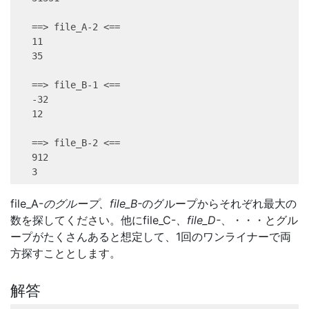
==
>
file_A-2
<
==
11
35
==
>
file_B-1
<
==
-32
12
==
>
file_B-2
<
==
912
3
file_A-
のグループ、file_B-
のグループからそれぞれ最大の
数を探してください。他にfile_C-
、file_D-
、・・・とグル
ープがたくさんあると想定して、1回のワンライナーで両
方探すこととします。
解答