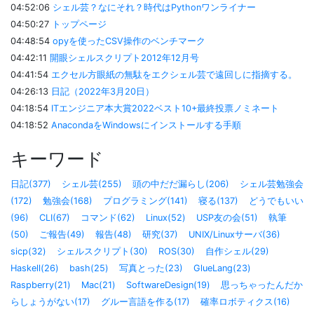
04:52:06
シェル芸？なにそれ？時代はPythonワンライナー
04:50:27
トップページ
04:48:54
opyを使ったCSV操作のベンチマーク
04:42:11
開眼シェルスクリプト2012年12月号
04:41:54
エクセル方眼紙の無駄をエクシェル芸で遠回しに指摘する。
04:26:13
日記（2022年3月20日）
04:18:54
ITエンジニア本大賞2022ベスト10+最終投票ノミネート
04:18:52
AnacondaをWindowsにインストールする手順
キーワード
日記(377)
シェル芸(255)
頭の中だだ漏らし(206)
シェル芸勉強会
(172)
勉強会(168)
プログラミング(141)
寝る(137)
どうでもいい
(96)
CLI(67)
コマンド(62)
Linux(52)
USP友の会(51)
執筆
(50)
ご報告(49)
報告(48)
研究(37)
UNIX/Linuxサーバ(36)
sicp(32)
シェルスクリプト(30)
ROS(30)
自作シェル(29)
Haskell(26)
bash(25)
写真とった(23)
GlueLang(23)
Raspberry(21)
Mac(21)
SoftwareDesign(19)
思っちゃったんだか
らしょうがない(17)
グルー言語を作る(17)
確率ロボティクス(16)