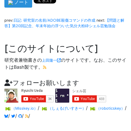
ノート
prev:
日記: 研究室の名前/AD○BE殺傷コマンドの作成
next:
【問題と解
答】第20回記念、年末年始の浮ついた気分大粉砕シェル芸勉強会
このサイトについて
研究者兼物書きの
のサイトです。なお、このサイ
上田隆一
トはBash製です。
フォローお願いします
/
/
/
（Misskey.io）
（しぇるげいすきー）
（roboticskey）
/
/
/
/