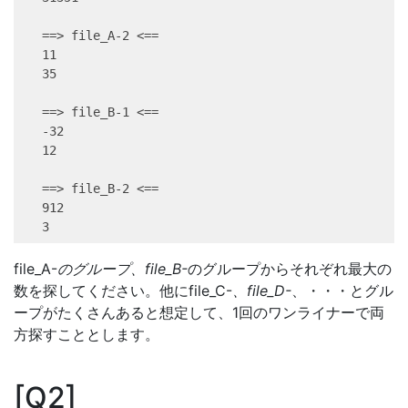
==
>
file_A-2
<
==
11
35
==
>
file_B-1
<
==
-32
12
==
>
file_B-2
<
==
912
3
file_A-
のグループ、file_B-
のグループからそれぞれ最大の
数を探してください。他にfile_C-
、file_D-
、・・・とグル
ープがたくさんあると想定して、1回のワンライナーで両
方探すこととします。
Q2