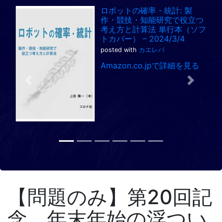
ロボットの確率・統計: 製
作・競技・知能研究で役立つ
考え方と計算法 単行本（ソフ
トカバー） – 2024/3/4
posted with
カエレバ
Amazon.co.jpで詳細を見る
Previous
Next
【問題のみ】第20回記
念、年末年始の浮つい