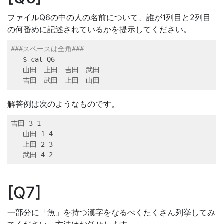
ファイルQ6の中の人の名前について、誰が1列目と2列目
の何番めに記述されているかを提示してください。
###スペースは全角###
$ 
cat
 Q6
山田　上田　吉田　武田
吉田　武田　上田　山田
解答例は次のようなものです。
吉田 
3
 1
山田 
1
 4
上田 
2
 3
武田 
4
 2
Q7
一部分に「魚」を持つ漢字をなるべくたくさん列挙してみ