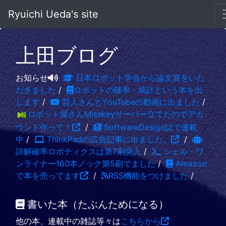
Ryuichi Ueda's site
上田ブログ
お知らせ
日本ロボット学会から論文賞をいた
だきました
/
ロボットの確率・統計という本を出
します
/
芸人さんとYouTubeの動画に出ました
/
ロボット屋さんMisskeyサーバー立てたのでアカ
ウント作って！
/
SoftwareDesign誌で連載
中
/
ThinkPadの広告記事に出ました。
/
詳解確率ロボティクスは第7刷突入
/
シェル・ワ
ンライナー160本ノック第5刷でました
/
Amazon
で本を売ってます
/
RSS機能をつけました
/
書いた本（たぶんためになる）
他の本、連載中の雑誌等々は
こちらから