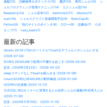
連載(15)
詳解確率ロボティクス(15)
書評(15)
寿司シェル(14)
シ
ェルプログラミング実用テクニック(14)
エクシェル芸(14)
Raspberry(14)
シェル芸本(12)
bashcms2(11)
Ubuntu(11)
sush(10)
シェルスクリプト高速開発手法(9)
RoboCup(9)
Python(9)
別のサイトのポインタ(8)
C/C++(8)
読書会(7)
ロボ
カップ(7)
rusty_bash(7)
最新の記事
Ubuntu 26.04 LTSのターミナルでsushをデフォルトのシェルにする
(2026-07-04)
SCHED_DEADLINEで処理の不履行を起こす (2026-04-04)
近況（2026年3月22日） (2026-03-22)
sleepコマンドなしでbashを眠らせる (2026-01-08)
LinuxのSCHED_DEADLINEの動作確認 (2026-01-04)
2025年の生産物 (2025-12-21)
12月2日にRSJセミナーに登壇するとか自作シェルの連載4年目突入とか
(2025-11-30)
近況（2025年11月10日） (2025-11-10)