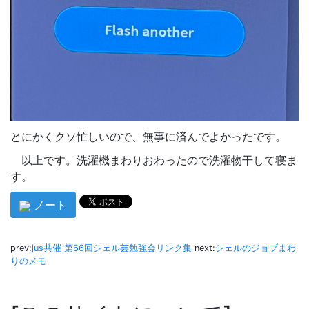
とにかくクソ忙しいので、無事に済んでよかったです。
以上です。洗濯機まわりおわったので洗濯物干して寝ま
す。
ノート
prev:
jus共催 第66回シェル芸勉強会リンク集
next:
シェルのジョブまわ
りのメモ