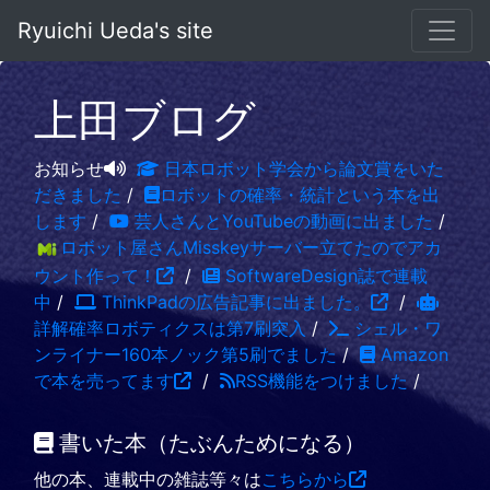
Ryuichi Ueda's site
上田ブログ
お知らせ
日本ロボット学会から論文賞をいた
だきました
/
ロボットの確率・統計という本を出
します
/
芸人さんとYouTubeの動画に出ました
/
ロボット屋さんMisskeyサーバー立てたのでアカ
ウント作って！
/
SoftwareDesign誌で連載
中
/
ThinkPadの広告記事に出ました。
/
詳解確率ロボティクスは第7刷突入
/
シェル・ワ
ンライナー160本ノック第5刷でました
/
Amazon
で本を売ってます
/
RSS機能をつけました
/
書いた本（たぶんためになる）
他の本、連載中の雑誌等々は
こちらから