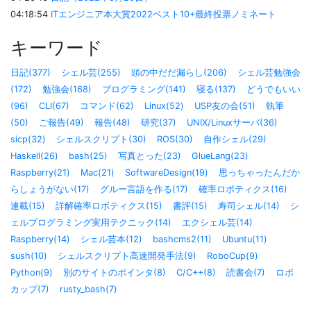
04:18:54
ITエンジニア本大賞2022ベスト10+最終投票ノミネート
キーワード
日記(377)
シェル芸(255)
頭の中だだ漏らし(206)
シェル芸勉強会
(172)
勉強会(168)
プログラミング(141)
寝る(137)
どうでもいい
(96)
CLI(67)
コマンド(62)
Linux(52)
USP友の会(51)
執筆
(50)
ご報告(49)
報告(48)
研究(37)
UNIX/Linuxサーバ(36)
sicp(32)
シェルスクリプト(30)
ROS(30)
自作シェル(29)
Haskell(26)
bash(25)
写真とった(23)
GlueLang(23)
Raspberry(21)
Mac(21)
SoftwareDesign(19)
思っちゃったんだか
らしょうがない(17)
グルー言語を作る(17)
確率ロボティクス(16)
連載(15)
詳解確率ロボティクス(15)
書評(15)
寿司シェル(14)
シ
ェルプログラミング実用テクニック(14)
エクシェル芸(14)
Raspberry(14)
シェル芸本(12)
bashcms2(11)
Ubuntu(11)
sush(10)
シェルスクリプト高速開発手法(9)
RoboCup(9)
Python(9)
別のサイトのポインタ(8)
C/C++(8)
読書会(7)
ロボ
カップ(7)
rusty_bash(7)