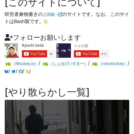
このサイトについて
研究者兼物書きの
のサイトです。なお、このサイ
上田隆一
トはBash製です。
フォローお願いします
/
/
/
（Misskey.io）
（しぇるげいすきー）
（roboticskey）
/
/
/
/
やり散らかし一覧