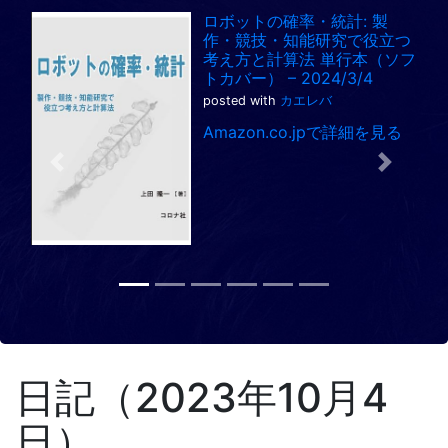
ロボットの確率・統計: 製
作・競技・知能研究で役立つ
考え方と計算法 単行本（ソフ
トカバー） – 2024/3/4
posted with
カエレバ
Amazon.co.jpで詳細を見る
Previous
Next
日記（2023年10月4
日）