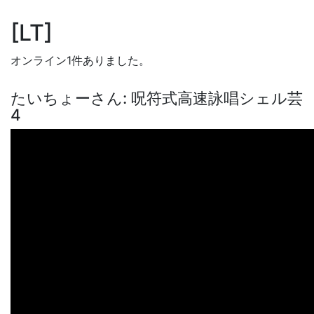
LT
オンライン1件ありました。
たいちょーさん: 呪符式高速詠唱シェル芸
4