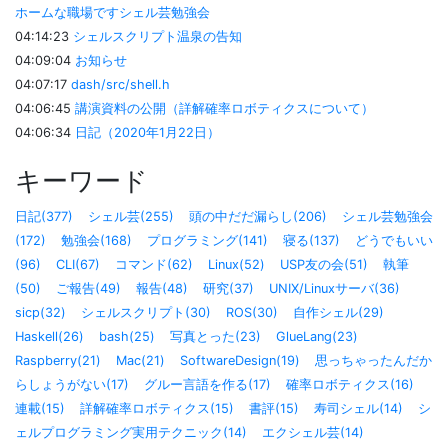
ホームな職場ですシェル芸勉強会
04:14:23
シェルスクリプト温泉の告知
04:09:04
お知らせ
04:07:17
dash/src/shell.h
04:06:45
講演資料の公開（詳解確率ロボティクスについて）
04:06:34
日記（2020年1月22日）
キーワード
日記(377)
シェル芸(255)
頭の中だだ漏らし(206)
シェル芸勉強会
(172)
勉強会(168)
プログラミング(141)
寝る(137)
どうでもいい
(96)
CLI(67)
コマンド(62)
Linux(52)
USP友の会(51)
執筆
(50)
ご報告(49)
報告(48)
研究(37)
UNIX/Linuxサーバ(36)
sicp(32)
シェルスクリプト(30)
ROS(30)
自作シェル(29)
Haskell(26)
bash(25)
写真とった(23)
GlueLang(23)
Raspberry(21)
Mac(21)
SoftwareDesign(19)
思っちゃったんだか
らしょうがない(17)
グルー言語を作る(17)
確率ロボティクス(16)
連載(15)
詳解確率ロボティクス(15)
書評(15)
寿司シェル(14)
シ
ェルプログラミング実用テクニック(14)
エクシェル芸(14)