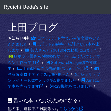
Ryuichi Ueda's site
上田ブログ
お知らせ
日本ロボット学会から論文賞をいた
だきました
/
ロボットの確率・統計という本を出
します
/
芸人さんとYouTubeの動画に出ました
/
ロボット屋さんMisskeyサーバー立てたのでアカ
ウント作って！
/
SoftwareDesign誌で連載
中
/
ThinkPadの広告記事に出ました。
/
詳解確率ロボティクスは第7刷突入
/
シェル・ワ
ンライナー160本ノック第5刷でました
/
Amazon
で本を売ってます
/
RSS機能をつけました
/
書いた本（たぶんためになる）
他の本、連載中の雑誌等々は
こちらから