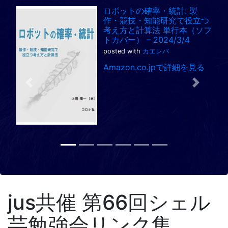
ロボットの確率・統計: 製
作・競技・知能研究で役立つ
考え方と計算法 単行本（ソフ
トカバー） – 2024/3/4
posted with
カエレバ
Amazon.co.jpで詳細を見る
Previous
Next
jus共催 第66回シェル
芸勉強会リンク集