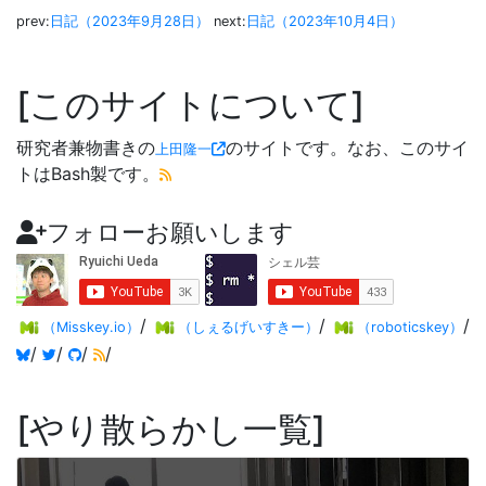
prev:
日記（2023年9月28日）
next:
日記（2023年10月4日）
このサイトについて
研究者兼物書きの
のサイトです。なお、このサイ
上田隆一
トはBash製です。
フォローお願いします
/
/
/
（Misskey.io）
（しぇるげいすきー）
（roboticskey）
/
/
/
/
やり散らかし一覧