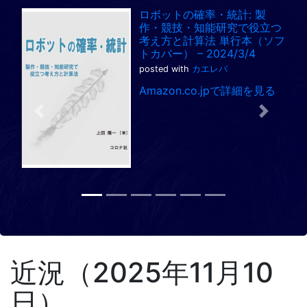
ロボットの確率・統計: 製
作・競技・知能研究で役立つ
考え方と計算法 単行本（ソフ
トカバー） – 2024/3/4
posted with
カエレバ
Amazon.co.jpで詳細を見る
Previous
Next
近況（2025年11月10
日）