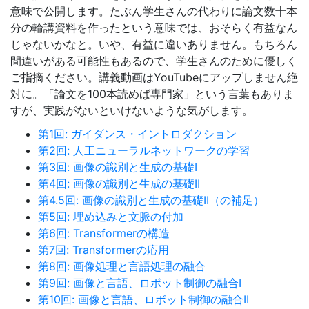
意味で公開します。たぶん学生さんの代わりに論文数十本
分の輪講資料を作ったという意味では、おそらく有益なん
じゃないかなと。いや、有益に違いありません。もちろん
間違いがある可能性もあるので、学生さんのために優しく
ご指摘ください。講義動画はYouTubeにアップしません絶
対に。「論文を100本読めば専門家」という言葉もありま
すが、実践がないといけないような気がします。
第1回: ガイダンス・イントロダクション
第2回: 人工ニューラルネットワークの学習
第3回: 画像の識別と生成の基礎I
第4回: 画像の識別と生成の基礎II
第4.5回: 画像の識別と生成の基礎II（の補足）
第5回: 埋め込みと文脈の付加
第6回: Transformerの構造
第7回: Transformerの応用
第8回: 画像処理と言語処理の融合
第9回: 画像と言語、ロボット制御の融合I
第10回: 画像と言語、ロボット制御の融合II