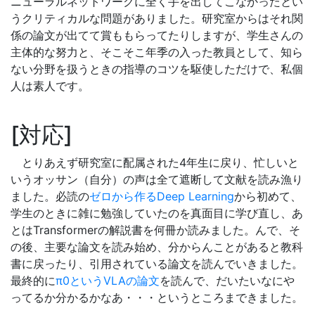
ニューラルネットワークに全く手を出してこなかったとい
うクリティカルな問題がありました。研究室からはそれ関
係の論文が出てて賞ももらってたりしますが、学生さんの
主体的な努力と、そこそこ年季の入った教員として、知ら
ない分野を扱うときの指導のコツを駆使しただけで、私個
人は素人です。
対応
とりあえず研究室に配属された4年生に戻り、忙しいと
いうオッサン（自分）の声は全て遮断して文献を読み漁り
ました。必読の
ゼロから作るDeep Learning
から初めて、
学生のときに雑に勉強していたのを真面目に学び直し、あ
とはTransformerの解説書を何冊か読みました。んで、そ
の後、主要な論文を読み始め、分からんことがあると教科
書に戻ったり、引用されている論文を読んでいきました。
最終的に
π0というVLAの論文
を読んで、だいたいなにや
ってるか分かるかなあ・・・というところまできました。