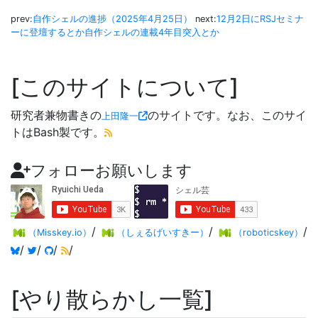
prev:
自作シェルの進捗（2025年4月25日）
next:
12月2日にRSJセミナ
ーに登壇するとか自作シェルの連載4年目突入とか
このサイトについて
研究者兼物書きの
のサイトです。なお、このサイ
上田隆一
トはBash製です。
フォローお願いします
/
/
/
（Misskey.io）
（しぇるげいすきー）
（roboticskey）
/
/
/
/
やり散らかし一覧