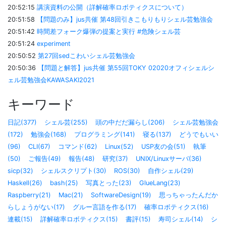
20:52:15
講演資料の公開（詳解確率ロボティクスについて）
20:51:58
【問題のみ】jus共催 第48回引きこもりもりシェル芸勉強会
20:51:42
時間差フォーク爆弾の提案と実行 #危険シェル芸
20:51:24
experiment
20:50:52
第27回sedこわいシェル芸勉強会
20:50:36
【問題と解答】jus共催 第55回TOKY 02020オフィシェルシ
ェル芸勉強会KAWASAKI2021
キーワード
日記(377)
シェル芸(255)
頭の中だだ漏らし(206)
シェル芸勉強会
(172)
勉強会(168)
プログラミング(141)
寝る(137)
どうでもいい
(96)
CLI(67)
コマンド(62)
Linux(52)
USP友の会(51)
執筆
(50)
ご報告(49)
報告(48)
研究(37)
UNIX/Linuxサーバ(36)
sicp(32)
シェルスクリプト(30)
ROS(30)
自作シェル(29)
Haskell(26)
bash(25)
写真とった(23)
GlueLang(23)
Raspberry(21)
Mac(21)
SoftwareDesign(19)
思っちゃったんだか
らしょうがない(17)
グルー言語を作る(17)
確率ロボティクス(16)
連載(15)
詳解確率ロボティクス(15)
書評(15)
寿司シェル(14)
シ