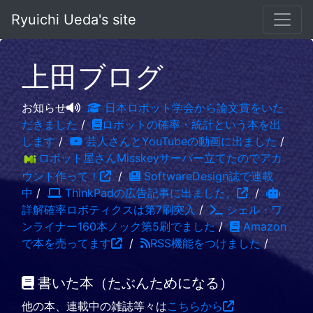
Ryuichi Ueda's site
上田ブログ
お知らせ
日本ロボット学会から論文賞をいた
だきました
/
ロボットの確率・統計という本を出
します
/
芸人さんとYouTubeの動画に出ました
/
ロボット屋さんMisskeyサーバー立てたのでアカ
ウント作って！
/
SoftwareDesign誌で連載
中
/
ThinkPadの広告記事に出ました。
/
詳解確率ロボティクスは第7刷突入
/
シェル・ワ
ンライナー160本ノック第5刷でました
/
Amazon
で本を売ってます
/
RSS機能をつけました
/
書いた本（たぶんためになる）
他の本、連載中の雑誌等々は
こちらから