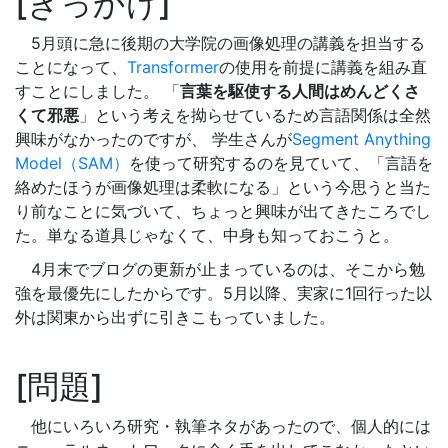
きっかけ
5月頭に急に後期の大学院の画像処理の講義を担当する
ことになって、
Transformer
の使用を前提に講義を組み直
すことにしました。 「
言葉を駆使する人間はめんどくさ
くて邪悪
」という考えを拗らせているため言語関係は全然
興味がなかったのですが、 学生さんが
Segment Anything
Model（SAM）
を使って研究するのを見ていて、「言語を
絡めたほうが画像処理は柔軟になる」という今思うと当た
り前なことに気づいて、ちょっと興味が出てきたころでし
た。単なる道具じゃなくて、中身も知っておこうと。
4月末でブログの更新が止まっているのは、そこから勉
強を最優先にしたからです。5月以降、実家に1回行った以
外は関東から出ずに引きこもっていました。
問題
他にいろいろ研究・執筆ネタがあったので、個人的には