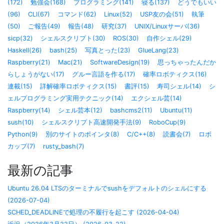
(172)
勉強会(168)
プログラミング(141)
寝る(137)
どうでもいい
(96)
CLI(67)
コマンド(62)
Linux(52)
USP友の会(51)
執筆
(50)
ご報告(49)
報告(48)
研究(37)
UNIX/Linuxサーバ(36)
sicp(32)
シェルスクリプト(30)
ROS(30)
自作シェル(29)
Haskell(26)
bash(25)
写真とった(23)
GlueLang(23)
Raspberry(21)
Mac(21)
SoftwareDesign(19)
思っちゃったんだか
らしょうがない(17)
グルー言語を作る(17)
確率ロボティクス(16)
連載(15)
詳解確率ロボティクス(15)
書評(15)
寿司シェル(14)
シ
ェルプログラミング実用テクニック(14)
エクシェル芸(14)
Raspberry(14)
シェル芸本(12)
bashcms2(11)
Ubuntu(11)
sush(10)
シェルスクリプト高速開発手法(9)
RoboCup(9)
Python(9)
別のサイトのポインタ(8)
C/C++(8)
読書会(7)
ロボ
カップ(7)
rusty_bash(7)
最新の記事
Ubuntu 26.04 LTSのターミナルでsushをデフォルトのシェルにする
(2026-07-04)
SCHED_DEADLINEで処理の不履行を起こす (2026-04-04)