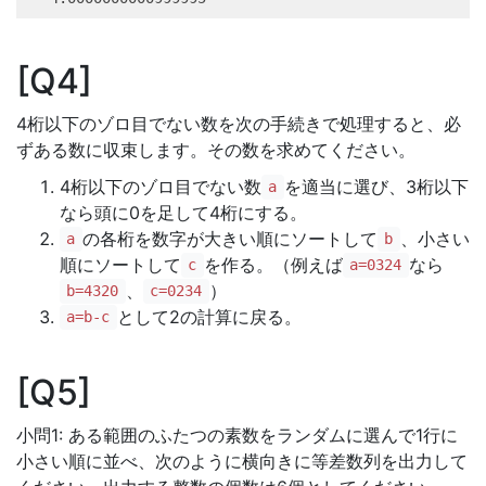
Q4
4桁以下のゾロ目でない数を次の手続きで処理すると、必
ずある数に収束します。その数を求めてください。
4桁以下のゾロ目でない数
を適当に選び、3桁以下
a
なら頭に0を足して4桁にする。
の各桁を数字が大きい順にソートして
、小さい
a
b
順にソートして
を作る。（例えば
なら
c
a=0324
、
）
b=4320
c=0234
として2の計算に戻る。
a=b-c
Q5
小問1: ある範囲のふたつの素数をランダムに選んで1行に
小さい順に並べ、次のように横向きに等差数列を出力して