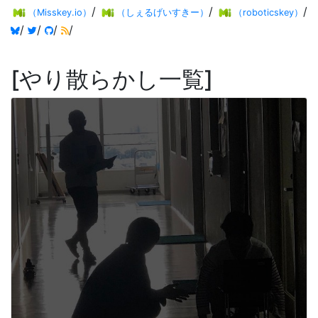
/
/
/
（Misskey.io）
（しぇるげいすきー）
（roboticskey）
/
/
/
/
やり散らかし一覧