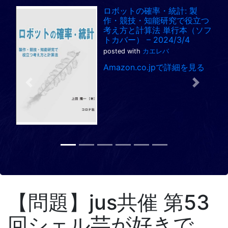
ロボットの確率・統計: 製
作・競技・知能研究で役立つ
考え方と計算法 単行本（ソフ
トカバー） – 2024/3/4
posted with
カエレバ
Amazon.co.jpで詳細を見る
Previous
Next
【問題】jus共催 第53
回シェル芸が好きで