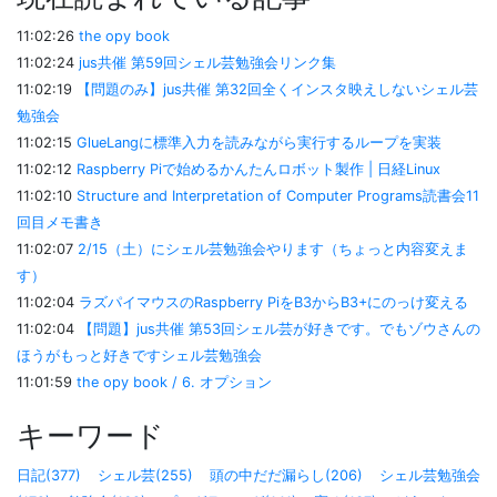
11:02:26
the opy book
11:02:24
jus共催 第59回シェル芸勉強会リンク集
11:02:19
【問題のみ】jus共催 第32回全くインスタ映えしないシェル芸
勉強会
11:02:15
GlueLangに標準入力を読みながら実行するループを実装
11:02:12
Raspberry Piで始めるかんたんロボット製作 | 日経Linux
11:02:10
Structure and Interpretation of Computer Programs読書会11
回目メモ書き
11:02:07
2/15（土）にシェル芸勉強会やります（ちょっと内容変えま
す）
11:02:04
ラズパイマウスのRaspberry PiをB3からB3+にのっけ変える
11:02:04
【問題】jus共催 第53回シェル芸が好きです。でもゾウさんの
ほうがもっと好きですシェル芸勉強会
11:01:59
the opy book / 6. オプション
キーワード
日記(377)
シェル芸(255)
頭の中だだ漏らし(206)
シェル芸勉強会