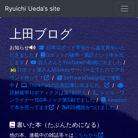
Ryuichi Ueda's site
上田ブログ
お知らせ
日本ロボット学会から論文賞をいた
だきました
/
ロボットの確率・統計という本を出
します
/
芸人さんとYouTubeの動画に出ました
/
ロボット屋さんMisskeyサーバー立てたのでアカ
ウント作って！
/
SoftwareDesign誌で連載
中
/
ThinkPadの広告記事に出ました。
/
詳解確率ロボティクスは第7刷突入
/
シェル・ワ
ンライナー160本ノック第5刷でました
/
Amazon
で本を売ってます
/
RSS機能をつけました
/
書いた本（たぶんためになる）
他の本、連載中の雑誌等々は
こちらから