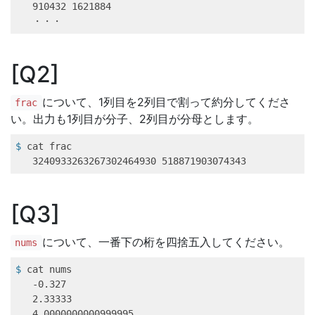
   910432 1621884

   ・・・
Q2
について、1列目を2列目で割って約分してくださ
frac
い。出力も1列目が分子、2列目が分母とします。
$
 cat frac
   3240933263267302464930 518871903074343
Q3
について、一番下の桁を四捨五入してください。
nums
$
 cat nums 
   -0.327

   2.33333

   4.0000000000999995