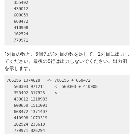
   355402

   439012

   600659

   668472

   410908

   162524

   779971
1列目の数と、5個先の1列目の数を足して、2列目に出力し
てください。最後の5行は出力しないでください。出力例
を示します。
706156 1374628   <- 706156 + 668472

   560303 971211    <- 560303 + 410908

   355402 517926    <- ...

   439012 1218983

   600659 1511091

   668472 1371407

   410908 1073319

   162524 233618

   779971 826294
